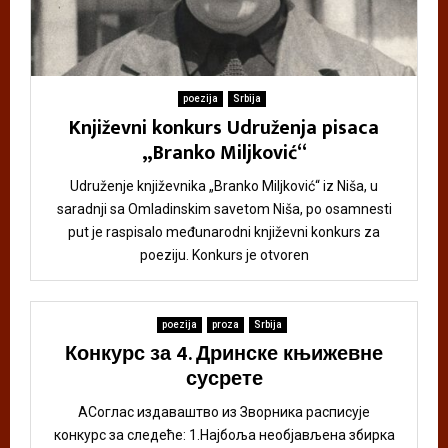
poezija
Srbija
Književni konkurs Udruženja pisaca
„Branko Miljković“
Udruženje književnika „Branko Miljković“ iz Niša, u
saradnji sa Omladinskim savetom Niša, po osamnesti
put je raspisalo međunarodni književni konkurs za
poeziju. Konkurs je otvoren
poezija
proza
Srbija
Конкурс за 4. Дринске књижевне
сусрете
АСоглас издаваштво из Зворника расписује
конкурс за следеће: 1.Најбоља необјављена збирка