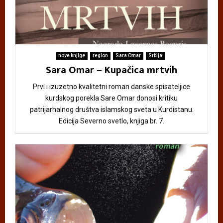
nove knjige
region
Sara Omar
Srbija
Sara Omar – Kupačica mrtvih
Prvi i izuzetno kvalitetni roman danske spisateljice
kurdskog porekla Sare Omar donosi kritiku
patrijarhalnog društva islamskog sveta u Kurdistanu.
Edicija Severno svetlo, knjiga br. 7.