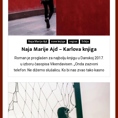
Naja Marije Ajd
nove knjige
region
Srbija
Naja Marije Ajd – Karlova knjiga
Roman je proglašen za najbolju knjigu u Danskoj 2017.
u izboru časopisa Vikendavisen. „Onda zazvoni
telefon. Ne dižemo slušalicu. Ko bi nas zvao tako kasno