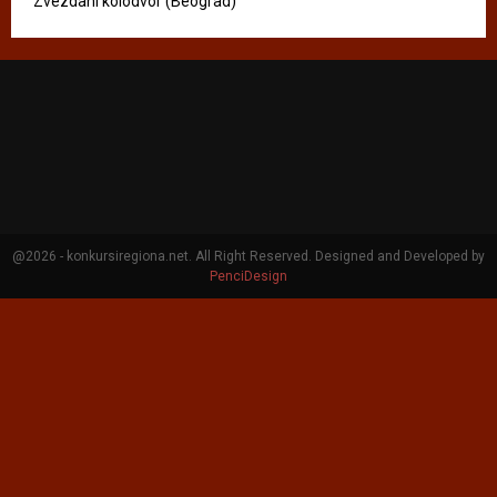
Zvezdani kolodvor (Beograd)
@2026 - konkursiregiona.net. All Right Reserved. Designed and Developed by
PenciDesign