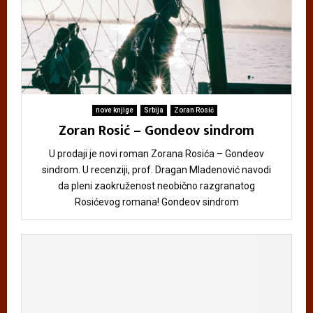
nove knjige
Srbija
Zoran Rosić
Zoran Rosić – Gondeov sindrom
U prodaji je novi roman Zorana Rosića – Gondeov
sindrom. U recenziji, prof. Dragan Mladenović navodi
da pleni zaokruženost neobično razgranatog
Rosićevog romana! Gondeov sindrom