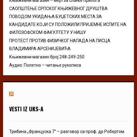
Књижевни магазин – мејл за слање прилога
H
САОПШТЕЊЕ СРПСКОГ КЊИЖЕВНОГ ДРУШТВА
ПОВОДОМ УКИДАЊА БУЏЕТСКИХ МЕСТА ЗА
КАНДИДАТЕ КОЈИ СУ ПОЛОЖИЛИ ПРИЈЕМНЕ ИСПИТЕ НА
ФИЛОЗОФСКОМ ФАКУЛТЕТУ У НИШУ
ПРОТЕСТ ПРОТИВ ФИЗИЧКОГ НАПАДА НА ПИСЦА
ВЛАДИМИРА АРСЕНИЈЕВИЋА
Књижевни магазин број 248-249-250
Аудио: Полетно – читање рукописа
VESTI IZ UKS-A
Трибина „Француска 7“ – разговор са проф. др Робертом