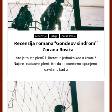
recenzije
Srbija
Zoran Rosić
Recenzija romana“Gondeov sindrom”
– Zorana Rosića
Šta je to što pleni? U literaturi jednako kao u životu?
Najpre i nadasve, pleni i čini da se osećamo ispunjeno i
uzvišeno kad u