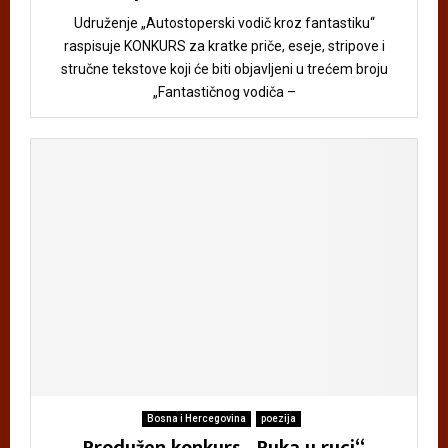
Udruženje „Autostoperski vodič kroz fantastiku“
raspisuje KONKURS za kratke priče, eseje, stripove i
stručne tekstove koji će biti objavljeni u trećem broju
„Fantastičnog vodiča –
Bosna i Hercegovina
poezija
Produžen konkurs „Ruka u ruci“