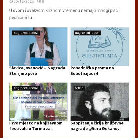
05/12/2025
0
U ovom i ovakvom kriznom vremenu nemaju mnogi pisci i
pesnici ni tu...
nagrađeni radovi
nagrađeni radovi
Slavica Jovanović – Nagrada
Pobednička pesma na
Sterijino pero
Suboticijadi 4
nagrađeni radovi
Srbija
Prvo mjesto na književnom
Saopštenje žirija književne
festivalu u Torinu za...
nagrade „Đura Đukanov“