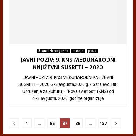
Bosna i Hercegovina
poezija
proza
JAVNI POZIV: 9. KNS MEĐUNARODNI
KNJIŽEVNI SUSRETI – 2020
JAVNI POZIV: 9. KNS MEĐUNARODNI KNJIŽEVNI
SUSRETI – 2020 6.-8.avgusta,2020.g. / Sarajevo, BiH
Udruženje za kulturu – “Nova svjetlost” (KNS) od
4.-8.avgusta, 2020. godine organizuje
Пагинација
1
…
86
87
88
…
137
чланака