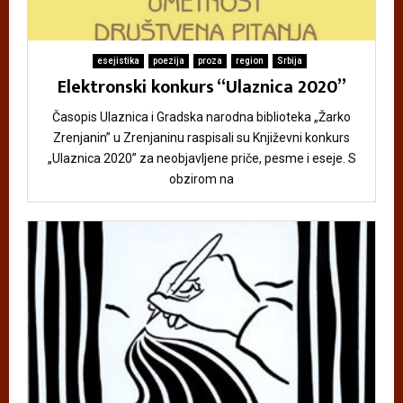
esejistika
poezija
proza
region
Srbija
Elektronski konkurs “Ulaznica 2020”
Časopis Ulaznica i Gradska narodna biblioteka „Žarko
Zrenjanin” u Zrenjaninu raspisali su Književni konkurs
„Ulaznica 2020” za neobjavljene priče, pesme i eseje. S
obzirom na