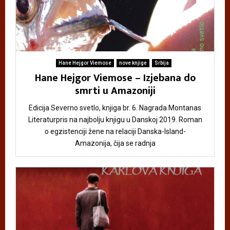
Hane Hejgor Viemose
nove knjige
Srbija
Hane Hejgor Viemose – Izjebana do
smrti u Amazoniji
Edicija Severno svetlo, knjiga br. 6. Nagrada Montanas
Literaturpris na najbolju knjigu u Danskoj 2019. Roman
o egzistenciji žene na relaciji Danska-Island-
Amazonija, čija se radnja