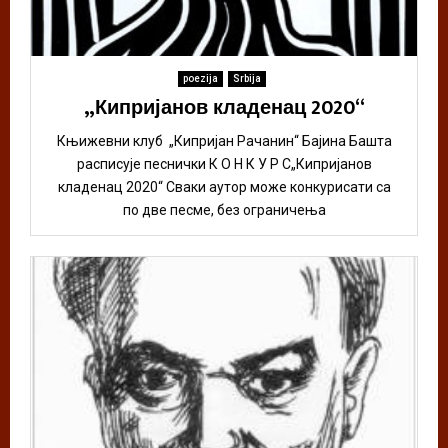
poezija
Srbija
„Кипријанов кладенац 2020“
Књижевни клуб „Кипријан Рачанин“ Бајина Башта
расписује песнички К О Н К У Р С„Кипријанов
кладенац 2020“ Сваки аутор може конкурисати са
по две песме, без ограничења