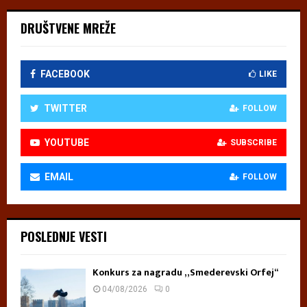
DRUŠTVENE MREŽE
FACEBOOK
LIKE
TWITTER
FOLLOW
YOUTUBE
SUBSCRIBE
EMAIL
FOLLOW
POSLEDNJE VESTI
Konkurs za nagradu „Smederevski Orfej“
04/08/2026
0