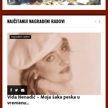
NAJČITANIJI NAGRAĐENI RADOVI
nagrađeni radovi
Vida Nenadić – Moja šaka peska u
vremenu...