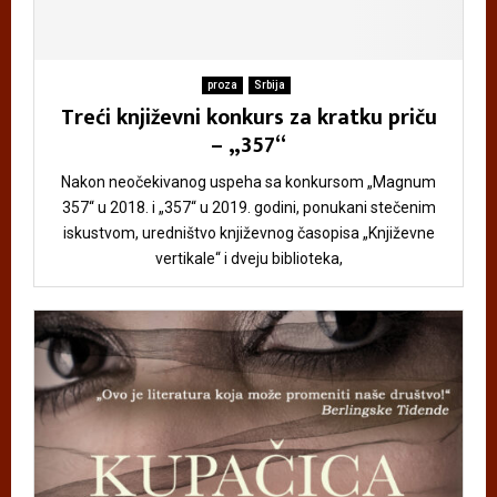
proza
Srbija
Treći književni konkurs za kratku priču
– „357“
Nakon neočekivanog uspeha sa konkursom „Magnum
357“ u 2018. i „357“ u 2019. godini, ponukani stečenim
iskustvom, uredništvo književnog časopisa „Književne
vertikale“ i dveju biblioteka,