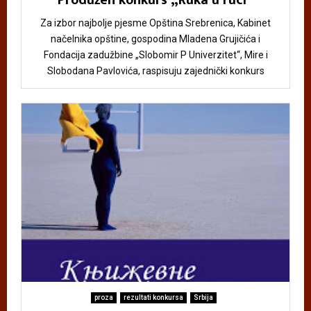
Za izbor najbolje pjesme Opština Srebrenica, Kabinet
načelnika opštine, gospodina Mladena Grujičića i
Fondacija zadužbine „Slobomir P Univerzitet“, Mire i
Slobodana Pavlovića, raspisuju zajednički konkurs
proza
rezultati konkursa
Srbija