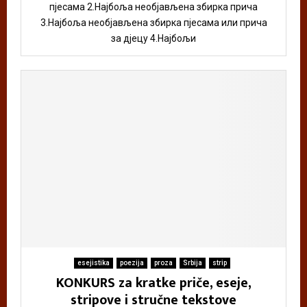
пјесама 2.Најбоља необјављена збирка прича
3.Најбоља необјављена збирка пјесама или прича
за дјецу 4.Најбољи
esejistika
poezija
proza
Srbija
strip
KONKURS za kratke priče, eseje,
stripove i stručne tekstove