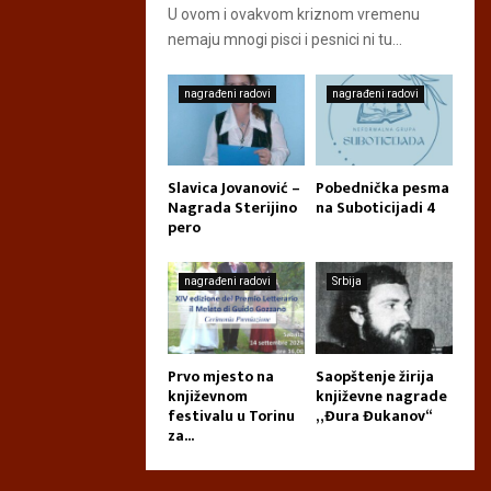
U ovom i ovakvom kriznom vremenu
nemaju mnogi pisci i pesnici ni tu...
nagrađeni radovi
nagrađeni radovi
Slavica Jovanović –
Pobednička pesma
Nagrada Sterijino
na Suboticijadi 4
pero
nagrađeni radovi
Srbija
Prvo mjesto na
Saopštenje žirija
književnom
književne nagrade
festivalu u Torinu
„Đura Đukanov“
za...