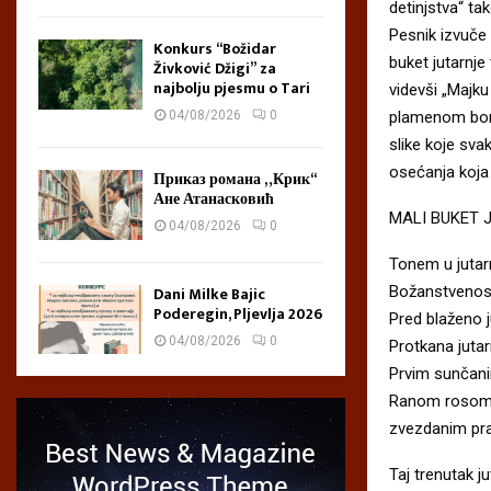
detinjstva“ ta
Pesnik izvuče 
Konkurs “Božidar
buket jutarnje 
Živković Džigi” za
najbolju pjesmu o Tari
videvši „Majku 
plamenom bori
04/08/2026
0
slike koje sva
osećanja koja
Приказ романа „Крик“
Ане Атанасковић
MALI BUKET 
04/08/2026
0
Tonem u jutar
Božanstvenost
Dani Milke Bajic
Poderegin, Pljevlja 2026
Pred blaženo j
04/08/2026
0
Protkana juta
Prvim sunčan
Ranom rosom
zvezdanim pr
Taj trenutak ju