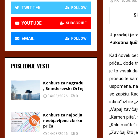
by
KR
26/05
TWITTER
FOLLOW
S
YOUTUBE
SUBSCRIBE
U prodaji je
EMAIL
FOLLOW
Pukotina ljuš
Kad čovek ceo 
priča… dođe tr
POSLEDNJE VESTI
je to vrisak du
prosudite sami
Konkurs za nagradu
uspomena, nav
„Smederevski Orfej“
se zapišu. Kao
04/08/2026
0
istina“ izbije
„Vapaj zavičaj
Konkurs za najbolju
„Kamen pita“, 
neobjavljenu zbirku
„Krilu mašte“ 
priča
„Zavičaj što je
04/08/2026
0