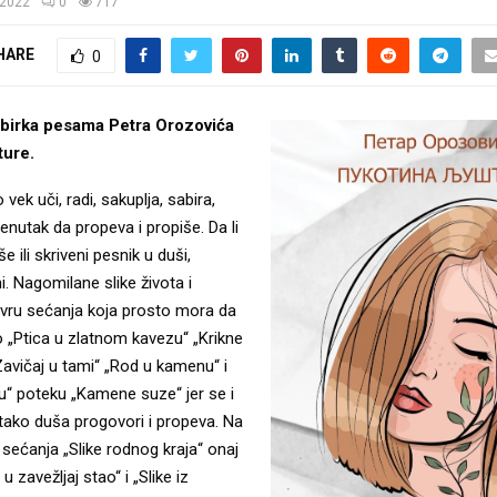
/2022
0
717
HARE
0
 zbirka pesama Petra Orozovića
ture.
vek uči, radi, sakuplja, sabira,
enutak da propeva i propiše. Da li
še ili skriveni pesnik u duši,
. Nagomilane slike života i
ru sećanja koja prosto mora da
 „Ptica u zlatnom kavezu“ „Krikne
 „Zavičaj u tami“ „Rod u kamenu“ i
u“ poteku „Kamene suze“ jer se i
tako duša progovori i propeva. Na
i sećanja „Slike rodnog kraja“ onaj
 u zavežljaj stao“ i „Slike iz