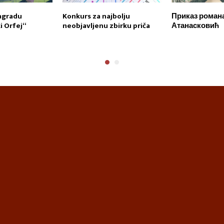
agradu
Konkurs za najbolju
Приказ романа
 Orfej“
neobjavljenu zbirku priča
Атанасковић