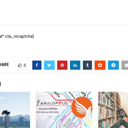
a* cta_recaptcha]
HARE
0
I