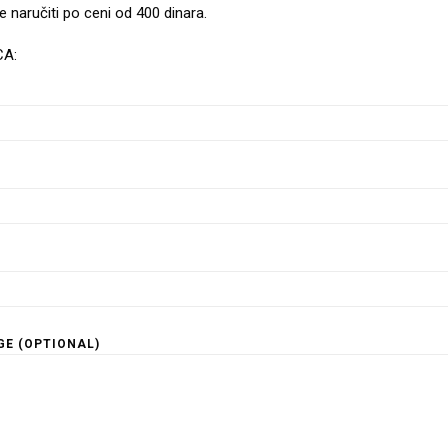
 naručiti po ceni od 400 dinara.
CA:
E (OPTIONAL)