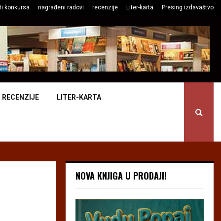
ti konkursa
nagrađeni radovi
recenzije
Liter-karta
Presing izdavaštvo
RECENZIJE
LITER-KARTA
NOVA KNJIGA U PRODAJI!