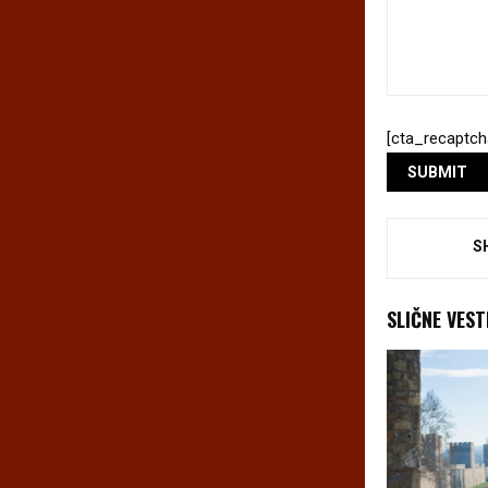
[cta_recaptch
S
SLIČNE VEST