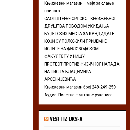
Књижевни магазин – мејл за слање
r
R
прилога
:
C
САОПШТЕЊЕ СРПСКОГ КЊИЖЕВНОГ
ДРУШТВА ПОВОДОМ УКИДАЊА
H
БУЏЕТСКИХ МЕСТА ЗА КАНДИДАТЕ
КОЈИ СУ ПОЛОЖИЛИ ПРИЈЕМНЕ
ИСПИТЕ НА ФИЛОЗОФСКОМ
ФАКУЛТЕТУ У НИШУ
ПРОТЕСТ ПРОТИВ ФИЗИЧКОГ НАПАДА
НА ПИСЦА ВЛАДИМИРА
АРСЕНИЈЕВИЋА
Књижевни магазин број 248-249-250
Аудио: Полетно – читање рукописа
VESTI IZ UKS-A