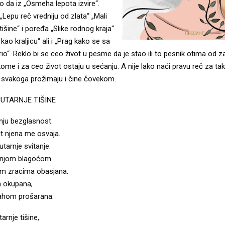
ko da iz „Osmeha lepota izvire“.
„Lepu reč vredniju od zlata“ „Mali
tišine“ i poređa „Slike rodnog kraja“
kao kraljicu“ ali i „Prag kako se sa
o“. Reklo bi se ceo život u pesme da je stao ili to pesnik otima od 
kome i za ceo život ostaju u sećanju. A nije lako naći pravu reč za ta
 svakoga prožimaju i čine čovekom.
JUTARNJE TIŠINE
nju bezglasnost.
 njena me osvaja.
utarnje svitanje.
rnjom blagoćom.
im zracima obasjana.
 okupana,
ahom prošarana.
tarnje tišine,