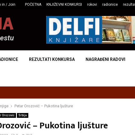
 in / Join
POČETNA
KNJIŽEVNI KONKURSI
rokovi
radionice
rezulta
NA
mestu
ADIONICE
REZULTATI KONKURSA
NAGRAĐENI RADOVI
njige
Petar Orozović – Pukotina ljušture
r Orozović
Srbija
rozović – Pukotina ljušture