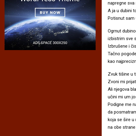
napregne sva 
A ja u dubini 
Potisnut sam 
Ogrnut dubinom
izbistrim sve s
Izbrušene i či
Tačno pogode
kao najprecizni
Zvuk tišine u ti
Zvoni mi prija
Ali njegova bl
učini mi um još
Podigne me na
da posmatram
koja se šire u
na obe stran