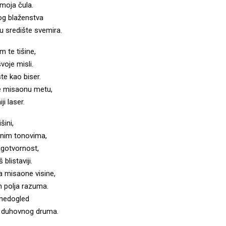
moja čula.
tog blaženstva
u središte svemira.
 te tišine,
voje misli.
ste kao biser.
 misaonu metu,
ji laser.
šini,
tnim tonovima,
agotvornost,
 blistaviji.
 misaone visine,
 polja razuma.
 nedogled
e duhovnog druma.