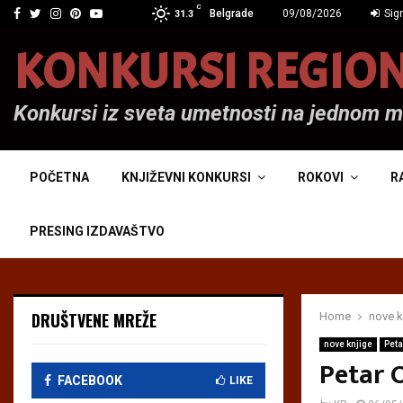
C
Facebook
Twitter
Instagram
Pinterest
Youtube
Belgrade
09/08/2026
Sign
31.3
KONKURSI REGIO
Konkursi iz sveta umetnosti na jednom 
POČETNA
KNJIŽEVNI KONKURSI
ROKOVI
R
PRESING IZDAVAŠTVO
DRUŠTVENE MREŽE
Home
nove k
nove knjige
Peta
Petar O
FACEBOOK
LIKE