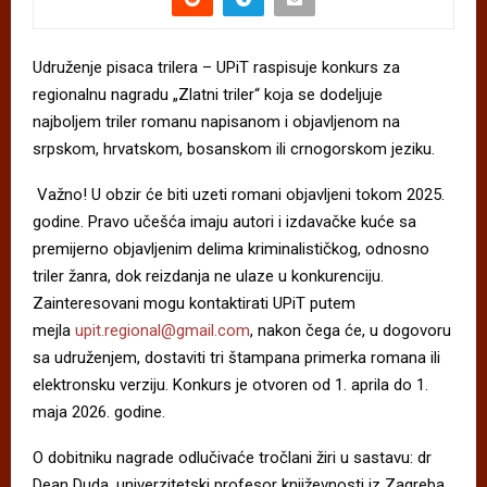
Udruženje pisaca trilera – UPiT raspisuje konkurs za
regionalnu nagradu „Zlatni triler“ koja se dodeljuje
najboljem triler romanu napisanom i objavljenom na
srpskom, hrvatskom, bosanskom ili crnogorskom jeziku.
Važno! U obzir će biti uzeti romani objavljeni tokom 2025.
godine. Pravo učešća imaju autori i izdavačke kuće sa
premijerno objavljenim delima kriminalističkog, odnosno
triler žanra, dok reizdanja ne ulaze u konkurenciju.
Zainteresovani mogu kontaktirati UPiT putem
mejla
upit.regional@gmail.com
, nakon čega će, u dogovoru
sa udruženjem, dostaviti tri štampana primerka romana ili
elektronsku verziju. Konkurs je otvoren od 1. aprila do 1.
maja 2026. godine.
O dobitniku nagrade odlučivaće tročlani žiri u sastavu: dr
Dean Duda, univerzitetski profesor književnosti iz Zagreba,