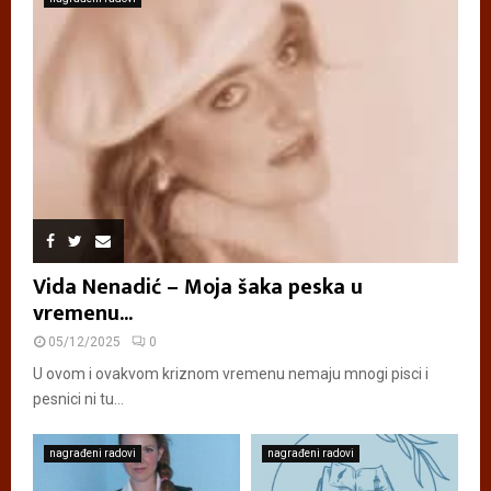
Vida Nenadić – Moja šaka peska u
vremenu...
05/12/2025
0
U ovom i ovakvom kriznom vremenu nemaju mnogi pisci i
pesnici ni tu...
nagrađeni radovi
nagrađeni radovi