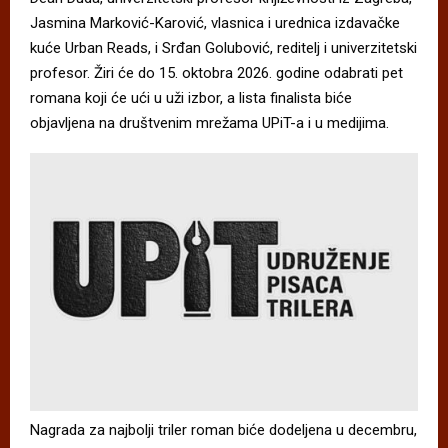
Jasmina Marković-Karović, vlasnica i urednica izdavačke
kuće Urban Reads, i Srđan Golubović, reditelj i univerzitetski
profesor. Žiri će do 15. oktobra 2026. godine odabrati pet
romana koji će ući u uži izbor, a lista finalista biće
objavljena na društvenim mrežama UPiT-a i u medijima.
Nagrada za najbolji triler roman biće dodeljena u decembru,