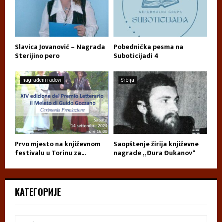
Slavica Jovanović – Nagrada
Pobednička pesma na
Sterijino pero
Suboticijadi 4
nagrađeni radovi
Srbija
Prvo mjesto na književnom
Saopštenje žirija književne
festivalu u Torinu za...
nagrade „Đura Đukanov“
КАТЕГОРИЈЕ