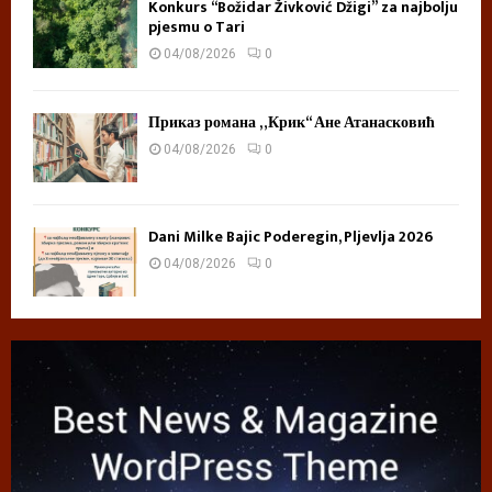
Konkurs “Božidar Živković Džigi” za najbolju
pjesmu o Tari
04/08/2026
0
Приказ романа „Крик“ Ане Атанасковић
04/08/2026
0
Dani Milke Bajic Poderegin, Pljevlja 2026
04/08/2026
0