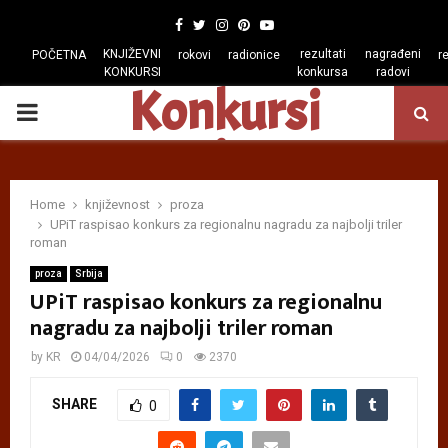
Facebook
Twitter
Instagram
Pinterest
Youtube
KNJIŽEVNI
rezultati
nagrađeni
POČETNA
rokovi
radionice
r
KONKURSI
konkursa
radovi
Konkursi
PRIMARY
regiona
MENU
Home
književnost
proza
UPiT raspisao konkurs za regionalnu nagradu za najbolji triler
roman
proza
Srbija
UPiT raspisao konkurs za regionalnu
nagradu za najbolji triler roman
by
KR
04/04/2026
0
2370
SHARE
0