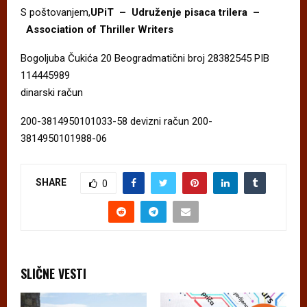
S poštovanjem,
UPiT
–
Udruženje pisaca trilera –
Association of Thriller Writers
Bogoljuba Čukića 20 Beogradmatični broj 28382545 PIB
114445989
dinarski račun
200-3814950101033-58 devizni račun 200-
3814950101988-06
SHARE
0
SLIČNE VESTI