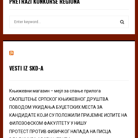
PRETRAŽI KONKURSE REGIONA
S
e
a
S
r
c
E
h
f
A
o
VESTI IZ SKD-A
r
R
:
C
Књижевни магазин – мејл за слање прилога
H
САОПШТЕЊЕ СРПСКОГ КЊИЖЕВНОГ ДРУШТВА
ПОВОДОМ УКИДАЊА БУЏЕТСКИХ МЕСТА ЗА
КАНДИДАТЕ КОЈИ СУ ПОЛОЖИЛИ ПРИЈЕМНЕ ИСПИТЕ НА
ФИЛОЗОФСКОМ ФАКУЛТЕТУ У НИШУ
ПРОТЕСТ ПРОТИВ ФИЗИЧКОГ НАПАДА НА ПИСЦА