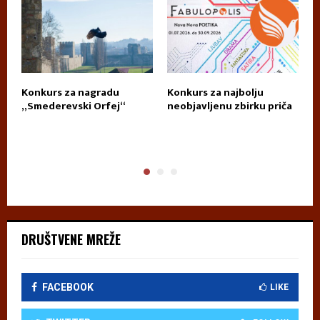
Konkurs za nagradu
Konkurs za najbolju
П
„Smederevski Orfej“
neobjavljenu zbirku priča
А
DRUŠTVENE MREŽE
FACEBOOK
LIKE