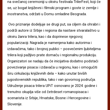
na svečanoj ceremoniji u okviru festivala TrilerFest, koji će
se, uz bogat književni i filmski program i goste iz zemlje i
inostranstva, održati u Domu omladine Beograda.
Ovo priznanje dodeljuje se drugi put, sa ciljem da ohrabri i
podrži autore iz Srbije i regiona da nastave stvaralaštvo u
okviru žanra trilera, kao i da doprinese njegovoj
popularizaciji. Nagrada je namenjena kako autorima i
izdavačima, tako i brojnoj publici – posvećenim ljubiteljima
trilera koji pažljivo prate domaću i regionalnu produkciju.
Organizatori se nadaju da će inicijativa dodatno podstaći
povezivanje pisaca i izdavača u regionu, kao i omogućiti
širu cirkulaciju književnih dela – kako unutar bivših
jugoslovenskih republika, tako i van govornog područja.
Udruženje pisaca trilera UPiT osnovano je 2024. godine i
trenutno okuplja više od četrdeset romanopisaca i
scenarista iz Srbije, Hrvatske, Bosne i Hercegovine i
Slovenije.