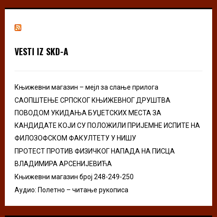
r
c
E
h
f
A
o
VESTI IZ SKD-A
r
R
:
C
Књижевни магазин – мејл за слање прилога
H
САОПШТЕЊЕ СРПСКОГ КЊИЖЕВНОГ ДРУШТВА
ПОВОДОМ УКИДАЊА БУЏЕТСКИХ МЕСТА ЗА
КАНДИДАТЕ КОЈИ СУ ПОЛОЖИЛИ ПРИЈЕМНЕ ИСПИТЕ НА
ФИЛОЗОФСКОМ ФАКУЛТЕТУ У НИШУ
ПРОТЕСТ ПРОТИВ ФИЗИЧКОГ НАПАДА НА ПИСЦА
ВЛАДИМИРА АРСЕНИЈЕВИЋА
Књижевни магазин број 248-249-250
Аудио: Полетно – читање рукописа