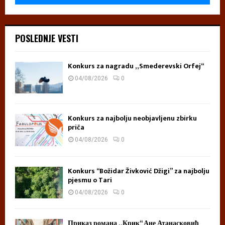
POSLEDNJE VESTI
Konkurs za nagradu „Smederevski Orfej“
04/08/2026
0
Konkurs za najbolju neobjavljenu zbirku
priča
04/08/2026
0
Konkurs “Božidar Živković Džigi” za najbolju
pjesmu o Tari
04/08/2026
0
Приказ романа „Крик“ Ане Атанасковић