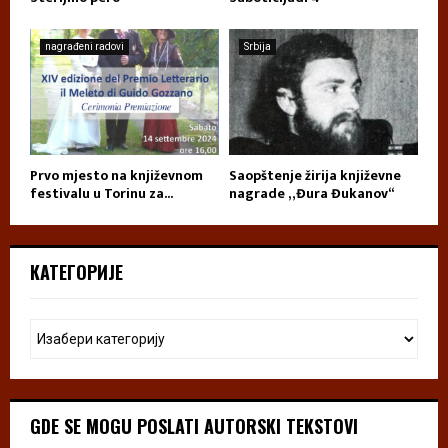
nagrađeni radovi
Srbija
Prvo mjesto na književnom
Saopštenje žirija književne
festivalu u Torinu za...
nagrade „Đura Đukanov“
КАТЕГОРИЈЕ
GDE SE MOGU POSLATI AUTORSKI TEKSTOVI