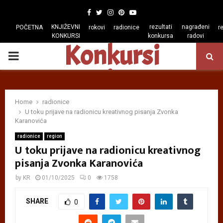
Facebook
Twitter
Instagram
Pinterest
Youtube
KNJIŽEVNI
rezultati
nagrađeni
POČETNA
rokovi
radionice
r
KONKURSI
konkursa
radovi
Konkursi
PRIMARY
regiona
MENU
Home
radionice
U toku prijave na radionicu kreativnog pisanja Zvonka
Karanovića
radionice
region
U toku prijave na radionicu kreativnog
pisanja Zvonka Karanovića
by
KR
01/10/2025
0
1758
SHARE
0