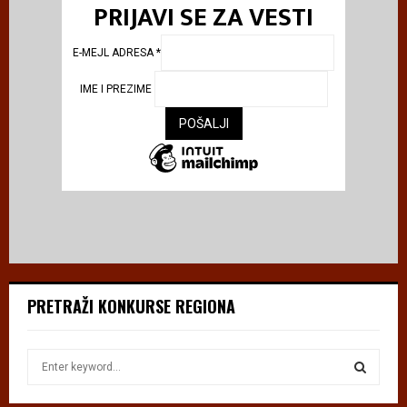
PRIJAVI SE ZA VESTI
E-MEJL ADRESA
*
IME I PREZIME
PRETRAŽI KONKURSE REGIONA
S
e
a
S