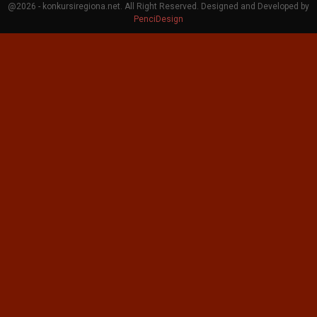
@2026 - konkursiregiona.net. All Right Reserved. Designed and Developed by
PenciDesign