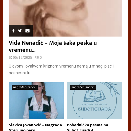
Vida Nenadić – Moja šaka peska u
vremenu...
05/12/2025
0
U ovom i ovakvom kriznom vremenu nemaju mnogi pisci i
pesnici ni tu...
nagrađeni radovi
nagrađeni radovi
Slavica Jovanović – Nagrada
Pobednička pesma na
Sterijino pero
Suboticijadi 4