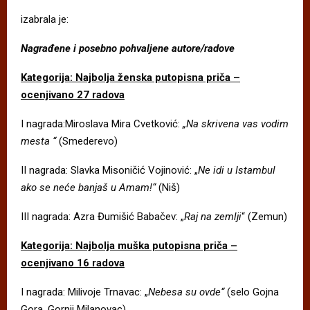
izabrala je:
Nagrađene i posebno pohvaljene autore/radove
Kategorija: Najbolja ženska putopisna priča –
ocenjivano 27 radova
I nagrada:Miroslava Mira Cvetković:
„Na skrivena vas vodim
mesta “
(Smederevo)
II nagrada: Slavka Misoničić Vojinović: „
Ne idi u Istambul
ako se neće banjaš u Amam!“
(Niš)
III nagrada: Azra Đumišić Babačev: „
Raj na zemlji
“ (Zemun)
Kategorija: Najbolja muška putopisna priča –
ocenjivano 16 radova
I nagrada: Milivoje Trnavac: „
Nebesa su ovde“
(selo Gojna
Gora, Gornji Milanovac)