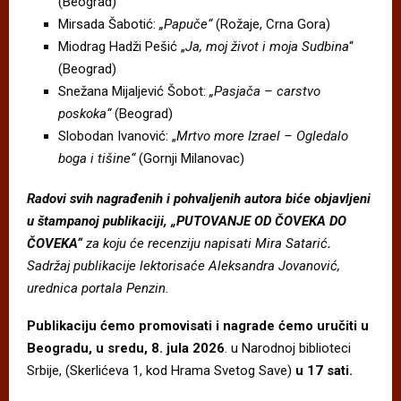
(Beograd)
Mirsada Šabotić:
„Papuče“
(Rožaje, Crna Gora)
Miodrag Hadži Pešić „
Ja, moj život i moja Sudbina
“
(Beograd)
Snežana Mijaljević Šobot:
„Pasjača – carstvo
poskoka“
(Beograd)
Slobodan Ivanović: „
Mrtvo more Izrael – Ogledalo
boga i tišine“
(Gornji Milanovac)
Radovi svih nagrađenih i pohvaljenih autora biće objavljeni
u štampanoj publikaciji, „PUTOVANJE OD ČOVEKA DO
ČOVEKA“
za koju će recenziju napisati Mira Satarić
.
Sadržaj publikacije lektorisaće Aleksandra Jovanović,
urednica portala Penzin.
Publikaciju ćemo promovisati i nagrade ćemo uručiti u
Beogradu, u sredu, 8. jula 2026
. u Narodnoj biblioteci
Srbije, (Skerlićeva 1, kod Hrama Svetog Save)
u 17 sati.