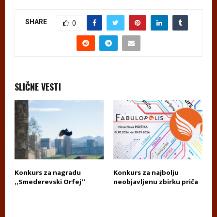
SHARE
0
SLIČNE VESTI
Konkurs za nagradu
Konkurs za najbolju
П
„Smederevski Orfej“
neobjavljenu zbirku priča
А