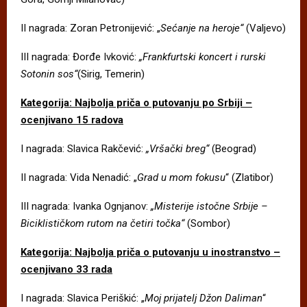
II nagrada: Zoran Petronijević: „
Sećanje na heroje“
(Valjevo)
III nagrada: Đorđe Ivković:
„Frankfurtski koncert i rurski
Sotonin sos“
(Sirig, Temerin)
Kategorija: Najbolja priča o putovanju po Srbiji –
ocenjivano 15 radova
I nagrada: Slavica Rakčević:
„Vršački breg“
(Beograd)
II nagrada: Vida Nenadić: „
Grad u mom fokusu
“ (Zlatibor)
III nagrada: Ivanka Ognjanov:
„Misterije istočne Srbije –
Biciklističkom rutom na četiri točka“
(Sombor)
Kategorija: Najbolja priča o putovanju u inostranstvo –
ocenjivano 33 rada
I nagrada: Slavica Periškić: „
Moj prijatelj Džon Daliman
“