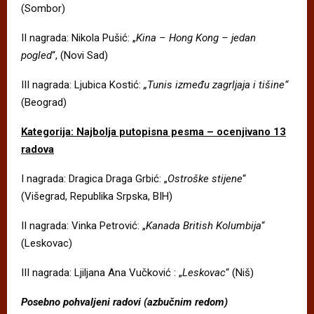
(Sombor)
II nagrada: Nikola Pušić: „
Kina – Hong Kong – jedan
pogled
“, (Novi Sad)
III nagrada: Ljubica Kostić:
„Tunis između zagrljaja i tišine“
(Beograd)
Kategorija: Najbolja putopisna pesma – ocenjivano 13
radova
I nagrada: Dragica Draga Grbić: „
Ostroške stijene
“
(Višegrad, Republika Srpska, BIH)
II nagrada: Vinka Petrović: „
Kanada British Kolumbija
“
(Leskovac)
III nagrada: Ljiljana Ana Vučković : „
Leskovac
“ (Niš)
Posebno pohvaljeni radovi (azbučnim redom)