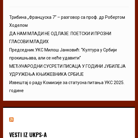
Трибина „Француска 7“ – разговор са проф. др Робертом
Ходелом
ДА НАМ МЛАДИ НЕ ОДЛАЗЕ: ПОЕТСКИ И ПРОЗНИ
ГЛАСОВИ МЛАДИХ
Председник УКС Милош Јанковић: “Култура у Србији
прокишњава, али се неће удавити”
МЕЂУНАРОДНИ СУСРЕТИ ПИСАЦА У ГОДИНИ ЈУБИЛЕЈА
УДРУЖЕЊА КЊИЖЕВНИКА СРБИЈЕ
Извештај о раду Комисије за статусна питања УКС 2025.
године
VESTI IZ UKPS-A