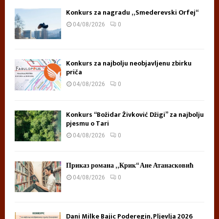
Konkurs za nagradu „Smederevski Orfej“
04/08/2026
0
Konkurs za najbolju neobjavljenu zbirku
priča
04/08/2026
0
Konkurs “Božidar Živković Džigi” za najbolju
pjesmu o Tari
04/08/2026
0
Приказ романа „Крик“ Ане Атанасковић
04/08/2026
0
Dani Milke Bajic Poderegin, Pljevlja 2026