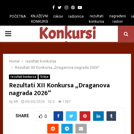
Facebook
Twitter
Instagram
Pinterest
Youtube
KNJIŽEVNI
rezultati
nagrađeni
POČETNA
rokovi
radionice
r
KONKURSI
konkursa
radovi
Konkursi
PRIMARY
regiona
MENU
Home
rezultati konkursa
Rezultati XII Konkursa „Draganova nagrada 2026“
rezultati konkursa
Srbija
Rezultati XII Konkursa „Draganova
nagrada 2026“
by
KR
09/05/2026
0
1387
SHARE
0