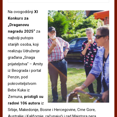
Na ovogodišnji
XI
Konkurs
za
„Draganovu
nagradu 2025“
za
najbolji putopis
starijih osoba, koji
realizuju Udruženje
građana „Snaga
prijateljstva“ – Amity
iz Beograda i portal
Penzin, pod
pokroviteljstvom
Bebe Kuka iz
Zemuna,
pristigli su
radovi 106
autora
iz
Srbije, Makedonije, Bosne i Hercegovine, Crne Gore,
Australije i Kalifornije, računajući i rad Majstora pera,