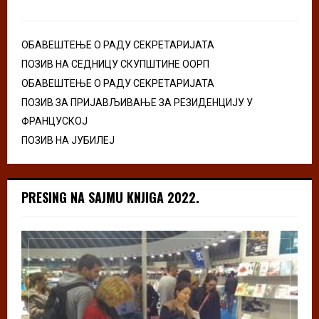
ОБАВЕШТЕЊЕ О РАДУ СЕКРЕТАРИЈАТА
ПОЗИВ НА СЕДНИЦУ СКУПШТИНЕ ООРП
ОБАВЕШТЕЊЕ О РАДУ СЕКРЕТАРИЈАТА
ПОЗИВ ЗА ПРИЈАВЉИВАЊЕ ЗА РЕЗИДЕНЦИЈУ У
ФРАНЦУСКОЈ
ПОЗИВ НА ЈУБИЛЕЈ
PRESING NA SAJMU KNJIGA 2022.