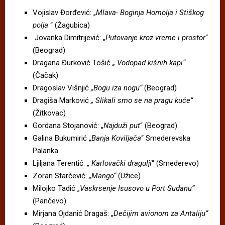
Vojislav Đorđević: „
Mlava- Boginja Homolja i Stiškog
polja
“ (Žagubica)
Jovanka Dimitrijević: „
Putovanje kroz vreme i prostor
“
(Beograd)
Dragana Đurković Tošić
„ Vodopad kišnih kapi“
(Čačak)
Dragoslav Višnjić
„Bogu iza nogu“
(Beograd)
Dragiša Marković
„ Slikali smo se na pragu kuće“
(Žitkovac)
Gordana Stojanović: „
Najduži put
“ (Beograd)
Galina Bukumirić „
Banja Koviljača
“ Smederevska
Palanka
Ljiljana Terentić: „
Karlovački dragulji
“ (Smederevo)
Zoran Starčević:
„Mango“
(Užice)
Milojko Tadić „
Vaskrsenje Isusovo u Port Sudanu“
(Pančevo)
Mirjana Ojdanić Dragaš: „
Dečijim avionom za Antaliju“