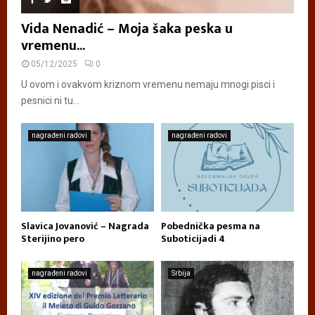
Vida Nenadić – Moja šaka peska u
vremenu...
05/12/2025
0
U ovom i ovakvom kriznom vremenu nemaju mnogi pisci i
pesnici ni tu...
nagrađeni radovi
nagrađeni radovi
Slavica Jovanović – Nagrada
Pobednička pesma na
Sterijino pero
Suboticijadi 4
nagrađeni radovi
Srbija