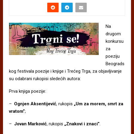
Na
drugom
konkursu
za
poeziju
Beograds
kog festivala poezije i knjige i Trećeg Trga, za objavljivanje
su odabrani rukopisi sledećih autora:
Prva knjiga poezije:
–
Ognjen Aksentijević
, rukopis
„Um za morem, smrt za
vratom”
;
–
Jovan Marković
, rukopis
„Znakovi i znaci”
.