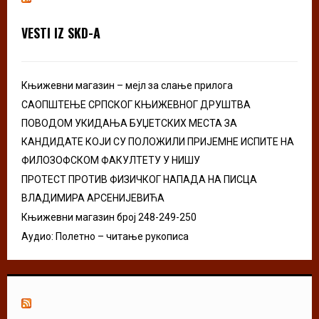
f
A
o
VESTI IZ SKD-A
r
R
:
C
Књижевни магазин – мејл за слање прилога
H
САОПШТЕЊЕ СРПСКОГ КЊИЖЕВНОГ ДРУШТВА
ПОВОДОМ УКИДАЊА БУЏЕТСКИХ МЕСТА ЗА
КАНДИДАТЕ КОЈИ СУ ПОЛОЖИЛИ ПРИЈЕМНЕ ИСПИТЕ НА
ФИЛОЗОФСКОМ ФАКУЛТЕТУ У НИШУ
ПРОТЕСТ ПРОТИВ ФИЗИЧКОГ НАПАДА НА ПИСЦА
ВЛАДИМИРА АРСЕНИЈЕВИЋА
Књижевни магазин број 248-249-250
Аудио: Полетно – читање рукописа