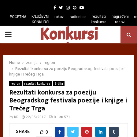
Facebook
Twitter
Instagram
Pinterest
Youtube
KNJIŽEVNI
rezultati
nagrađeni
POČETNA
rokovi
radionice
r
KONKURSI
konkursa
radovi
Konkursi
PRIMARY
regiona
MENU
Home
zemlja
region
Rezultati konkursa za poeziju Beogradskog festivala poezije i
knjige i Trećeg Trga
region
rezultati konkursa
Srbija
Rezultati konkursa za poeziju
Beogradskog festivala poezije i knjige i
Trećeg Trga
by
KR
22/05/2017
0
571
SHARE
0