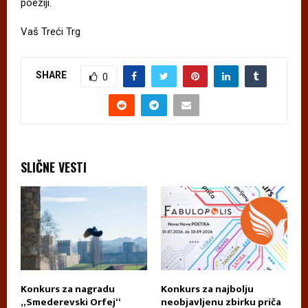
poeziji.
Vaš Treći Trg
SHARE
0
SLIČNE VESTI
za
Konkurs za nagradu
Konkurs za najbolju
K
„Smederevski Orfej“
neobjavljenu zbirku priča
D