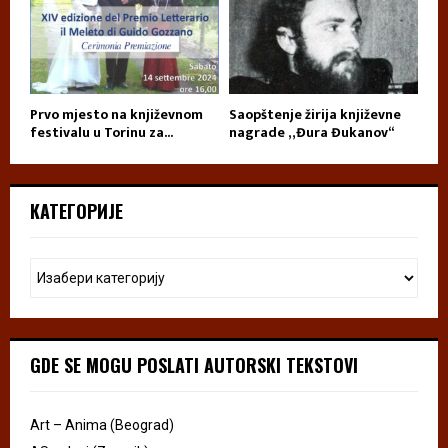
Prvo mjesto na književnom
Saopštenje žirija književne
festivalu u Torinu za...
nagrade „Đura Đukanov“
КАТЕГОРИЈЕ
GDE SE MOGU POSLATI AUTORSKI TEKSTOVI
Art – Anima (Beograd)