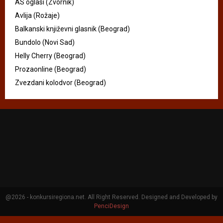
AS oglasi (Zvornik)
Avlija (Rožaje)
Balkanski književni glasnik (Beograd)
Bundolo (Novi Sad)
Helly Cherry (Beograd)
Prozaonline (Beograd)
Zvezdani kolodvor (Beograd)
@2026 - konkursiregiona.net. All Right Reserved. Designed and Developed by
PenciDesign