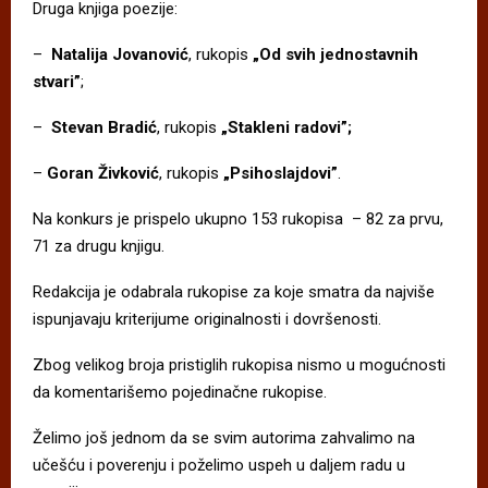
Druga knjiga poezije:
–
Natalija Jovanović
, rukopis
„Od svih jednostavnih
stvari”
;
–
Stevan Bradić
, rukopis
„Stakleni radovi”;
–
Goran Živković
, rukopis
„Psihoslajdovi”
.
Na konkurs je prispelo ukupno 153 rukopisa – 82 za prvu,
71 za drugu knjigu.
Redakcija je odabrala rukopise za koje smatra da najviše
ispunjavaju kriterijume originalnosti i dovršenosti.
Zbog velikog broja pristiglih rukopisa nismo u mogućnosti
da komentarišemo pojedinačne rukopise.
Želimo još jednom da se svim autorima zahvalimo na
učešću i poverenju i poželimo uspeh u daljem radu u