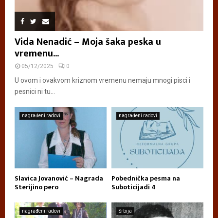
Vida Nenadić – Moja šaka peska u
vremenu...
05/12/2025
0
U ovom i ovakvom kriznom vremenu nemaju mnogi pisci i
pesnici ni tu...
nagrađeni radovi
nagrađeni radovi
Slavica Jovanović – Nagrada
Pobednička pesma na
Sterijino pero
Suboticijadi 4
nagrađeni radovi
Srbija