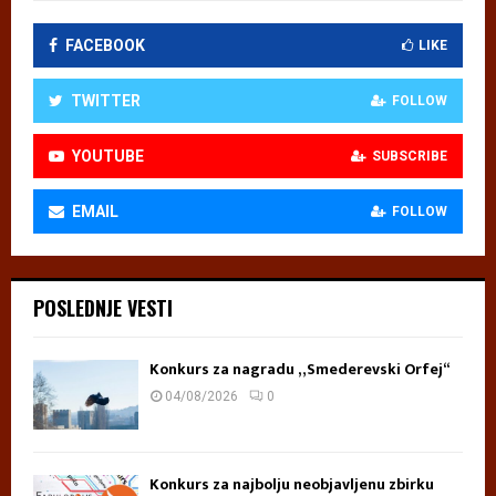
FACEBOOK
LIKE
TWITTER
FOLLOW
YOUTUBE
SUBSCRIBE
EMAIL
FOLLOW
POSLEDNJE VESTI
Konkurs za nagradu „Smederevski Orfej“
04/08/2026
0
Konkurs za najbolju neobjavljenu zbirku