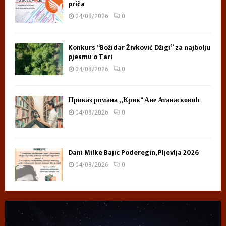
priča
04/08/2026
0
Konkurs “Božidar Živković Džigi” za najbolju
pjesmu o Tari
04/08/2026
0
Приказ романа „Крик“ Ане Атанасковић
04/08/2026
0
Dani Milke Bajic Poderegin, Pljevlja 2026
04/08/2026
0