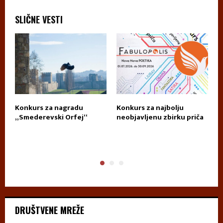
SLIČNE VESTI
Konkurs za nagradu
Konkurs za najbolju
П
„Smederevski Orfej“
neobjavljenu zbirku priča
А
DRUŠTVENE MREŽE