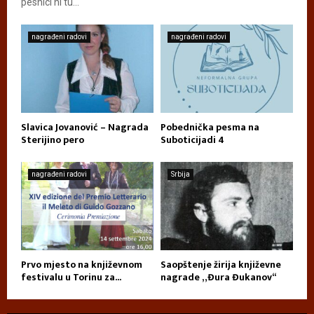
pesnici ni tu...
nagrađeni radovi
nagrađeni radovi
Slavica Jovanović – Nagrada
Pobednička pesma na
Sterijino pero
Suboticijadi 4
nagrađeni radovi
Srbija
Prvo mjesto na književnom
Saopštenje žirija književne
festivalu u Torinu za...
nagrade „Đura Đukanov“