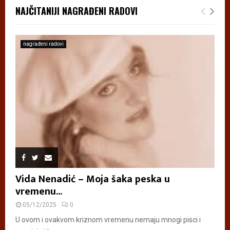
NAJČITANIJI NAGRAĐENI RADOVI
nagrađeni radovi
Vida Nenadić – Moja šaka peska u
vremenu...
05/12/2025
0
U ovom i ovakvom kriznom vremenu nemaju mnogi pisci i