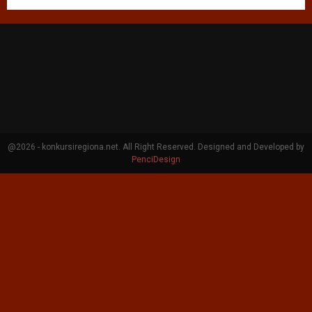
@2026 - konkursiregiona.net. All Right Reserved. Designed and Developed by
PenciDesign