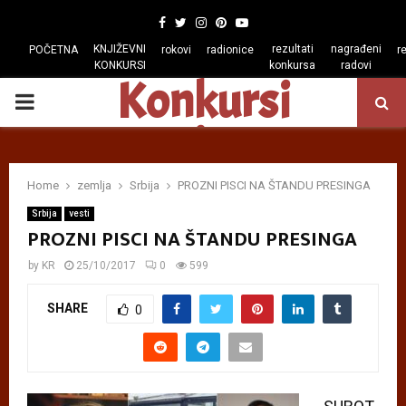
Facebook
Twitter
Instagram
Pinterest
Youtube
KNJIŽEVNI
rezultati
nagrađeni
POČETNA
rokovi
radionice
r
KONKURSI
konkursa
radovi
Konkursi
PRIMARY
regiona
MENU
Home
zemlja
Srbija
PROZNI PISCI NA ŠTANDU PRESINGA
Srbija
vesti
PROZNI PISCI NA ŠTANDU PRESINGA
by
KR
25/10/2017
0
599
SHARE
0