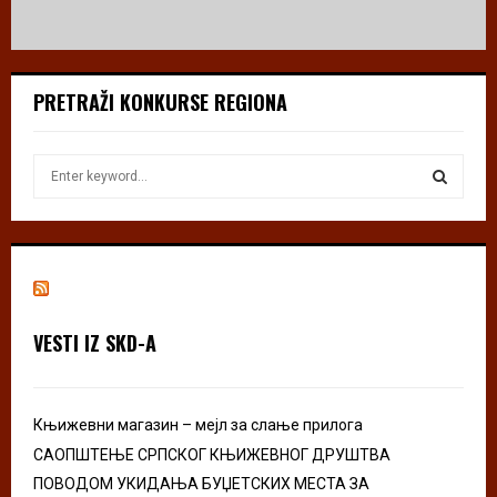
PRETRAŽI KONKURSE REGIONA
S
e
a
S
r
c
E
h
f
A
o
VESTI IZ SKD-A
r
R
:
C
Књижевни магазин – мејл за слање прилога
H
САОПШТЕЊЕ СРПСКОГ КЊИЖЕВНОГ ДРУШТВА
ПОВОДОМ УКИДАЊА БУЏЕТСКИХ МЕСТА ЗА