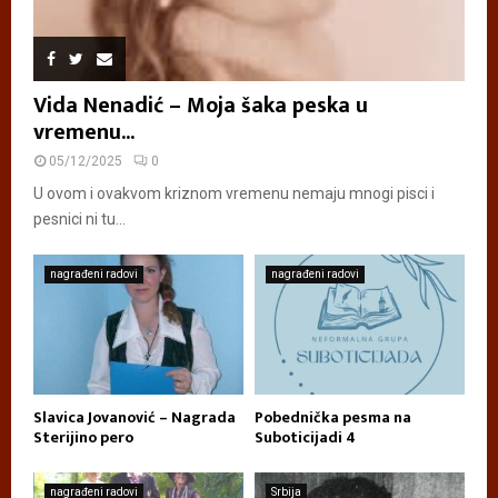
Vida Nenadić – Moja šaka peska u
vremenu...
05/12/2025
0
U ovom i ovakvom kriznom vremenu nemaju mnogi pisci i
pesnici ni tu...
nagrađeni radovi
nagrađeni radovi
Slavica Jovanović – Nagrada
Pobednička pesma na
Sterijino pero
Suboticijadi 4
nagrađeni radovi
Srbija