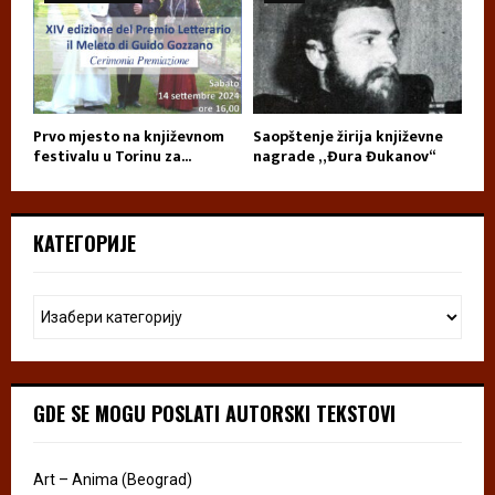
Prvo mjesto na književnom
Saopštenje žirija književne
festivalu u Torinu za...
nagrade „Đura Đukanov“
КАТЕГОРИЈЕ
GDE SE MOGU POSLATI AUTORSKI TEKSTOVI
Art – Anima (Beograd)