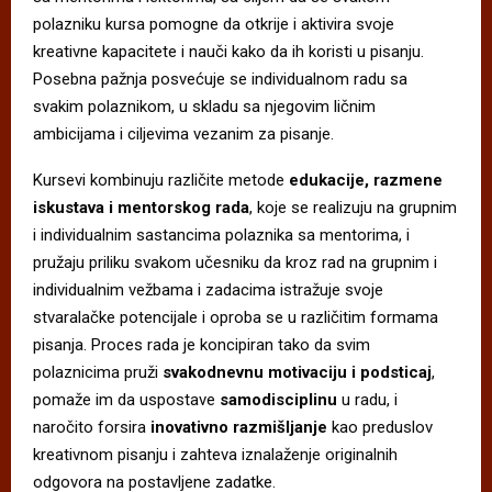
polazniku kursa pomogne da otkrije i aktivira svoje
kreativne kapacitete i nauči kako da ih koristi u pisanju.
Posebna pažnja posvećuje se individualnom radu sa
svakim polaznikom, u skladu sa njegovim ličnim
ambicijama i ciljevima vezanim za pisanje.
Kursevi kombinuju različite metode
edukacij
e
, razmen
e
iskus
tava
i
mentorskog rada
, koje se realizuju na grupnim
i individualnim sastancima polaznika sa mentorima, i
pružaju priliku svakom učesniku da kroz rad na grupnim i
individualnim vežbama i zadacima istražuje svoje
stvaralačke potencijale i oproba se u različitim formama
pisanja. Proces rada je koncipiran tako da svim
polaznicima pruži
svakodnevnu motivaciju i podsticaj
,
pomaže im da uspostave
samodisciplinu
u radu, i
naročito forsira
inovativno razmišljanje
kao preduslov
kreativnom pisanju i zahteva iznalaženje originalnih
odgovora na postavljene zadatke.