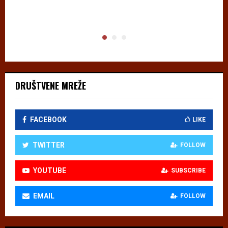
DRUŠTVENE MREŽE
FACEBOOK
LIKE
TWITTER
FOLLOW
YOUTUBE
SUBSCRIBE
EMAIL
FOLLOW