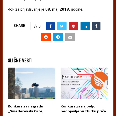
Rok za prijavljivanje je
08. maj 2018.
godine.
SHARE
0
SLIČNE VESTI
Konkurs za nagradu
Konkurs za najbolju
П
„Smederevski Orfej“
neobjavljenu zbirku priča
А