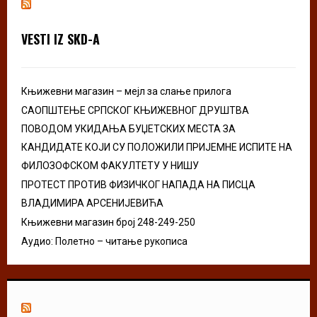
f
A
o
VESTI IZ SKD-A
r
R
:
C
Књижевни магазин – мејл за слање прилога
H
САОПШТЕЊЕ СРПСКОГ КЊИЖЕВНОГ ДРУШТВА
ПОВОДОМ УКИДАЊА БУЏЕТСКИХ МЕСТА ЗА
КАНДИДАТЕ КОЈИ СУ ПОЛОЖИЛИ ПРИЈЕМНЕ ИСПИТЕ НА
ФИЛОЗОФСКОМ ФАКУЛТЕТУ У НИШУ
ПРОТЕСТ ПРОТИВ ФИЗИЧКОГ НАПАДА НА ПИСЦА
ВЛАДИМИРА АРСЕНИЈЕВИЋА
Књижевни магазин број 248-249-250
Аудио: Полетно – читање рукописа