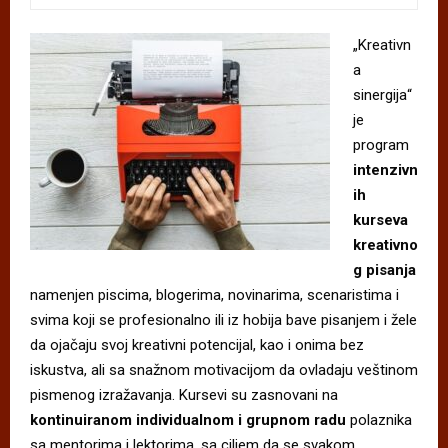
„Kreativn
a
sinergija“
je
program
intenzivn
ih
kurseva
kreativno
g pisanja
namenjen piscima, blogerima, novinarima, scenaristima i
svima koji se profesionalno ili iz hobija bave pisanjem i žele
da ojačaju svoj kreativni potencijal, kao i onima bez
iskustva, ali sa snažnom motivacijom da ovladaju veštinom
pismenog izražavanja. Kursevi su zasnovani na
kontinuiranom individualnom i grupnom radu
polaznika
sa mentorima i lektorima, sa ciljem da se svakom