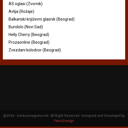
AS oglasi (Zvornik)
Avlija (Rožaje)
Balkanski književni glasnik (Beograd)
Bundolo (Novi Sad)
Helly Cherry (Beograd)
Prozaonline (Beograd)
Zvezdani kolodvor (Beograd)
@2026 - konkursiregiona.net. All Right Reserved. Designed and Developed by
PenciDesign