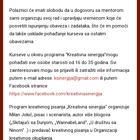
Polaznici će imati slobodu da u dogovoru sa mentorom
sami organizuju svoj rad i upravljaju vremenom koje će
posvetiti ispunjenju obaveza i zadataka, što će im pomoći
da lakše usklade pohađanje kurseva sa ostalim
obavezama.
Kurseve u okviru programa “Kreativna sinergija”mogu
pohađati sve osobe starosti od 16 do 35 godina. Svi
zainteresovani mogu se prijaviti ili zatražiti više informacija
putem e-mail adrese:
ksinergija@gmail.com
ili putem
Facebook stranice
https://www.facebook.com/kreativnasinergija
Program kreativnog pisanja „Kreativna sinergija“ organizuje
Milan Jokić, pisac i scenarista, autor više blogova
(„Skitajući sa Dunjom, „WannabeLand“, „U društvu sa
Ninom“…) i predavač kreativnog pisanja u Organizaciji
kreativnog okupljanja.