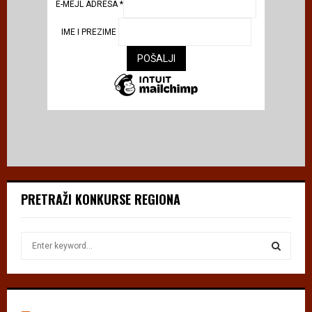
E-MEJL ADRESA
*
IME I PREZIME
PRETRAŽI KONKURSE REGIONA
S
e
a
S
r
c
E
h