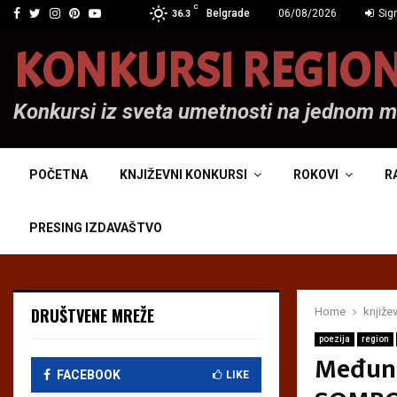
C
Facebook
Twitter
Instagram
Pinterest
Youtube
Belgrade
06/08/2026
Sign
36.3
KONKURSI REGIO
Konkursi iz sveta umetnosti na jednom 
POČETNA
KNJIŽEVNI KONKURSI
ROKOVI
R
PRESING IZDAVAŠTVO
DRUŠTVENE MREŽE
Home
knjiže
poezija
region
Međuna
FACEBOOK
LIKE