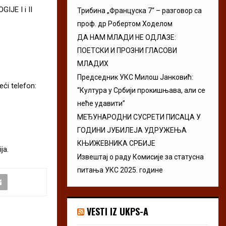
GIJE I i II
Трибина „Француска 7“ – разговор са
проф. др Робертом Ходелом
ДА НАМ МЛАДИ НЕ ОДЛАЗЕ:
ПОЕТСКИ И ПРОЗНИ ГЛАСОВИ
МЛАДИХ
Председник УКС Милош Јанковић:
ći telefon:
“Култура у Србији прокишњава, али се
неће удавити”
МЕЂУНАРОДНИ СУСРЕТИ ПИСАЦА У
ГОДИНИ ЈУБИЛЕЈА УДРУЖЕЊА
КЊИЖЕВНИКА СРБИЈЕ
ja.
Извештај о раду Комисије за статусна
питања УКС 2025. године
VESTI IZ UKPS-A