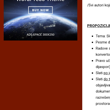
/Svi autori ko
PROPOZICIJ
Tema: S
Pesme du
Radove s
konvertov
Pravo uč
dijaspori)
Slati
po 
Slati
do 
objavlji
dokument
razrešenj
prostora