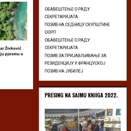
ОБАВЕШТЕЊЕ О РАДУ
СЕКРЕТАРИЈАТА
ПОЗИВ НА СЕДНИЦУ СКУПШТИНЕ
ООРП
ОБАВЕШТЕЊЕ О РАДУ
ar Živković
Приказ романа „Крик“ Ане
Dani Milke Bajic
СЕКРЕТАРИЈАТА
lju pjesmu o
Атанасковић
Pljevlja 2026
ПОЗИВ ЗА ПРИЈАВЉИВАЊЕ ЗА
РЕЗИДЕНЦИЈУ У ФРАНЦУСКОЈ
ПОЗИВ НА ЈУБИЛЕЈ
PRESING NA SAJMU KNJIGA 2022.