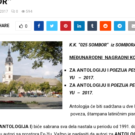
OR“
/2017
0
594
HARE
0
K.K. “025 SOMBOR“ iz SOMBORA
MEĐUNARODNI NAGRADNI K
ZA ANTOLOGIJU I
POEZIJA PES
YU – 2017.
ZA ANTOLOGIJU II
POEZIJA PE
YU – 2017.
Antologija će biti sadržana u dve 
poveza, štampana latiničnim pi
ANTOLOGIJA I
) biće sabrana sva dela nastala u periodu od 1991. d
 su autori sa prostora Ex-Yu. Važno je naglasiti da autori za
ANTOLOG