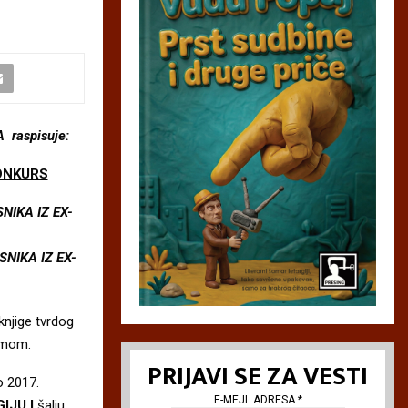
 raspisuje:
ONKURS
NIKA IZ EX-
SNIKA IZ EX-
knjige tvrdog
smom.
PRIJAVI SE ZA VESTI
o 2017.
E-MEJL ADRESA
*
IJU I
šalju