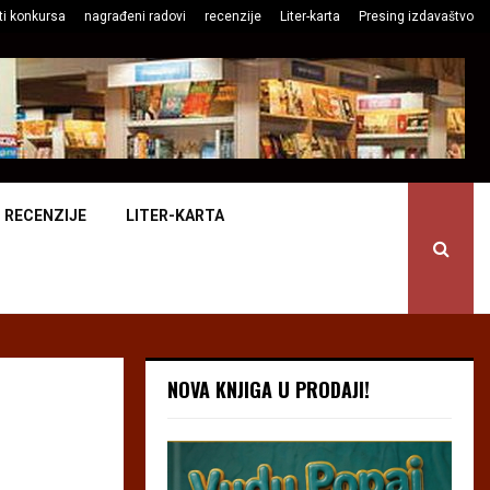
ti konkursa
nagrađeni radovi
recenzije
Liter-karta
Presing izdavaštvo
RECENZIJE
LITER-KARTA
NOVA KNJIGA U PRODAJI!