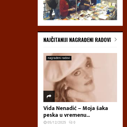
NAJČITANIJI NAGRAĐENI RADOVI
nagrađeni radovi
Vida Nenadić – Moja šaka
peska u vremenu...
05/12/2025
0