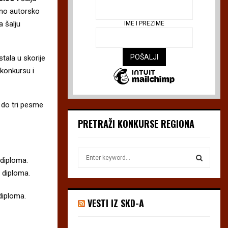
đeno autorsko
 šalju
IME I PREZIME
stala u skorije
 konkursu i
u do tri pesme
PRETRAŽI KONKURSE REGIONA
S
 diploma.
e
 diploma.
a
S
r
diploma.
c
E
VESTI IZ SKD-A
h
f
A
o