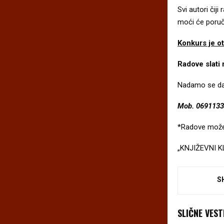
Svi autori čij
moći će poruči
Konkurs je o
Radove slati
Nadamo se da 
Mob. 06911334
*Radove možet
„KNJIŽEVNI KL
S
SLIČNE VEST