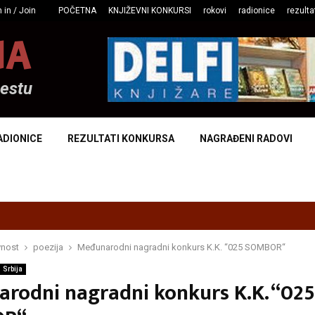
 in / Join
POČETNA
KNJIŽEVNI KONKURSI
rokovi
radionice
rezulta
NA
mestu
ADIONICE
REZULTATI KONKURSA
NAGRAĐENI RADOVI
vnost
poezija
Međunarodni nagradni konkurs K.K. “025 SOMBOR“
Srbija
rodni nagradni konkurs K.K. “025