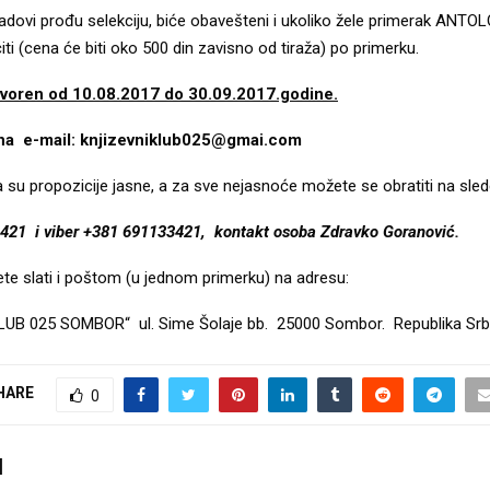
i radovi prođu selekciju, biće obavešteni i ukoliko žele primerak ANTOLO
ti (cena će biti oko 500 din zavisno od tiraža) po primerku.
tvoren od 10.08.2017 do 30.09.2017.godine.
 na e-mail: knjizevniklub025@gmai.com
su propozicije jasne, a za sve nejasnoće možete se obratiti na slede
21 i viber +381 691133421, kontakt osoba Zdravko Goranović.
e slati i poštom (u jednom primerku) na adresu:
UB 025 SOMBOR“ ul. Sime Šolaje bb. 25000 Sombor. Republika Srbi
HARE
0
I