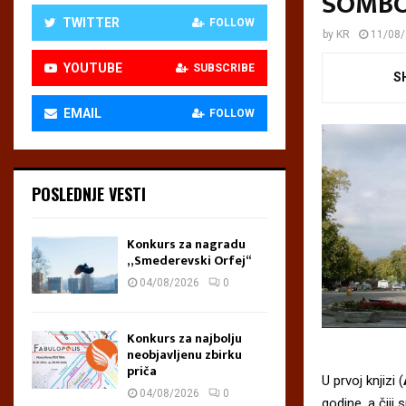
SOMB
TWITTER
FOLLOW
by
KR
11/08
YOUTUBE
SUBSCRIBE
S
EMAIL
FOLLOW
POSLEDNJE VESTI
Konkurs za nagradu
„Smederevski Orfej“
04/08/2026
0
Konkurs za najbolju
neobjavljenu zbirku
priča
U prvoj knjizi (
04/08/2026
0
godine, a čiji