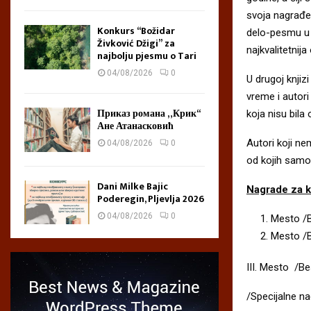
svoja nagrađe
Konkurs “Božidar
delo-pesmu u 
Živković Džigi” za
najkvalitetnija
najbolju pjesmu o Tari
04/08/2026
0
U drugoj knjizi
vreme i autori
Приказ романа „Крик“
koja nisu bila 
Ане Атанасковић
Autori koji ne
04/08/2026
0
od kojih samo
Dani Milke Bajic
Nagrade za 
Poderegin, Pljevlja 2026
04/08/2026
0
Mesto /B
Mesto /B
III. Mesto /Be
/Specijalne na