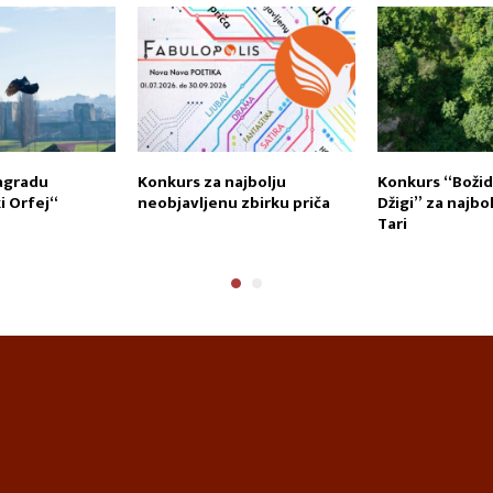
agradu
Konkurs za najbolju
Konkurs “Božid
 Orfej“
neobjavljenu zbirku priča
Džigi” za najbo
Tari