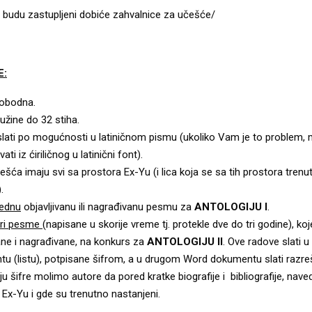
ji budu zastupljeni dobiće zahvalnice za učešće/
E:
lobodna.
žine do 32 stiha.
lati po mogućnosti u latiničnom pismu (ukoliko Vam je to problem,
ati iz ćiriličnog u latinični font).
ešća imaju svi sa prostora Ex-Yu (i lica koja se sa tih prostora trenu
.
jednu
objavljivanu ili nagrađivanu pesmu za
ANTOLOGIJU I
.
tri pesme
(napisane u skorije vreme tj. protekle dve do tri godine), koj
vane i nagrađivane, na konkurs za
ANTOLOGIJU II
. Ove radove slati 
u (listu), potpisane šifrom, a u drugom Word dokumentu slati razreš
u šifre molimo autore da pored kratke biografije i bibliografije, nave
 Ex-Yu i gde su trenutno nastanjeni.