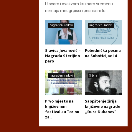
U ovom i ovakvom kriznom vremenu
nemaju mnogi pisci i pesnici ni tu...
nagrađeni radovi
nagrađeni radovi
Slavica Jovanović –
Pobednička pesma
Nagrada Sterijino
na Suboticijadi 4
pero
nagrađeni radovi
Srbija
Prvo mjesto na
Saopštenje žirija
književnom
književne nagrade
festivalu u Torinu
„Đura Đukanov“
za...