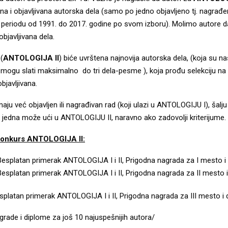
na i objavljivana autorska dela (samo po jedno objavljeno tj. nagra
periodu od 1991. do 2017. godine po svom izboru). Molimo autore da
 objavljivana dela.
 (
ANTOLOGIJA II
) biće uvrštena najnovija autorska dela, (koja su na
 mogu slati maksimalno do tri dela-pesme ), koja prođu selekciju na
objavljivana.
maju već objavljen ili nagrađivan rad (koji ulazi u ANTOLOGIJU I), šalj
 jedna može ući u ANTOLOGIJU II, naravno ako zadovolji kriterijume.
konkurs ANTOLOGIJA II:
esplatan primerak ANTOLOGIJA I i II, Prigodna nagrada za I mesto i
esplatan primerak ANTOLOGIJA I i II, Prigodna nagrada za II mesto i
splatan primerak ANTOLOGIJA I i II, Prigodna nagrada za III mesto i 
grade i diplome za još 10 najuspešnijih autora/