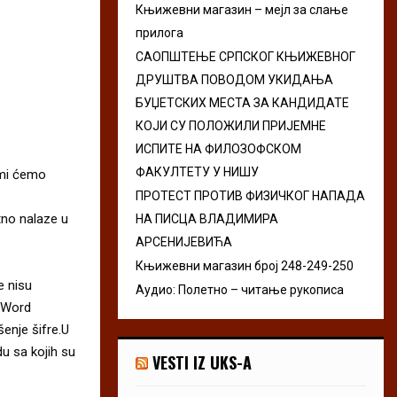
Књижевни магазин – мејл за слање
r
R
прилога
:
C
САОПШТЕЊЕ СРПСКОГ КЊИЖЕВНОГ
ДРУШТВА ПОВОДОМ УКИДАЊА
H
БУЏЕТСКИХ МЕСТА ЗА КАНДИДАТЕ
КОЈИ СУ ПОЛОЖИЛИ ПРИЈЕМНЕ
ИСПИТЕ НА ФИЛОЗОФСКОМ
ФАКУЛТЕТУ У НИШУ
 mi ćemo
ПРОТЕСТ ПРОТИВ ФИЗИЧКОГ НАПАДА
tno nalaze u
НА ПИСЦА ВЛАДИМИРА
АРСЕНИЈЕВИЋА
Књижевни магазин број 248-249-250
e nisu
Аудио: Полетно – читање рукописа
u Word
enje šifre.U
du sa kojih su
VESTI IZ UKS-A