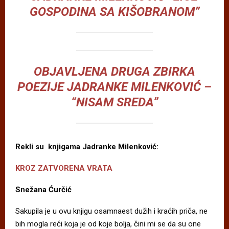
GOSPODINA SA KIŠOBRANOM”
OBJAVLJENA DRUGA ZBIRKA
POEZIJE JADRANKE MILENKOVIĆ –
“NISAM SREDA”
Rekli su knjigama Jadranke Milenković:
KROZ ZATVORENA VRATA
Snežana Ćurčić
Sakupila je u ovu knjigu osamnaest dužih i kraćih priča, ne
bih mogla reći koja je od koje bolja, čini mi se da su one