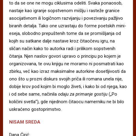
to da se one ne mogu ciklusima odeliti. Svaka ponaosob,
nastaje kao igranje sopstvenom mišlju i rasteže granice
asocijativnom ili logičnom razvijanju i povezivanju pažljivo
biranih detalja. Tako one uzrastaju do forme poetskih mini-
eseja, slobodno prepuštenih tome da se promišljanja od
kojih su satkane dalje nastave kroz čitaočevu igru, na
sličan način kako to autorka radi i prilikom sopstvenih
čitanja. Njen naslov govori upravo o principu po kojem je
organizovana, te ovu knjigu ne moramo ni posmatrati kao
zbirku, već kao izraz maksimalne autorkine dosetljivosti da
ono što u prozni diskurs svojih priča ili romana unela nije,
dobije krov pod kojim bi moglo živeti, i kako bi od njega, kao
i od sebe same, načinila
odaju za primanje gostiju
(„Po
količini svetla”), gde nijednom čitaocu namerniku ne bi bilo
uskraćeno gostoprimstvo.
NISAM SREDA
Dana Ćirić: