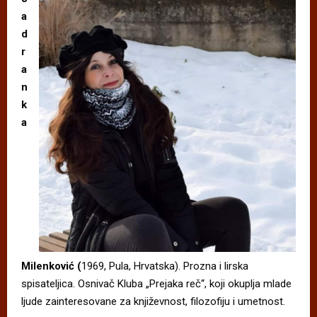
a
d
r
a
n
k
a
Milenković (
1969, Pula, Hrvatska). Prozna i lirska
spisateljica. Osnivač Kluba „Prejaka reč“, koji okuplja mlade
ljude zainteresovane za književnost, filozofiju i umetnost.