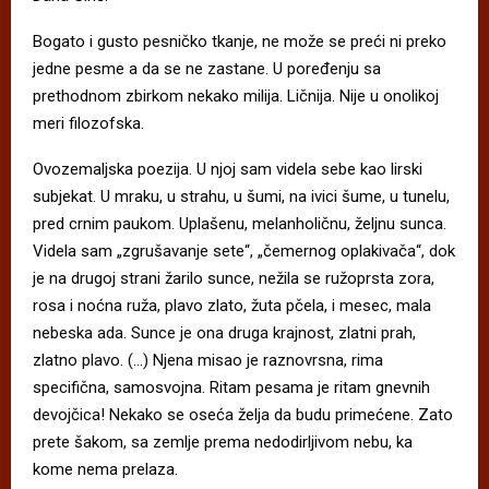
Bogato i gusto pesničko tkanje, ne može se preći ni preko
jedne pesme a da se ne zastane. U poređenju sa
prethodnom zbirkom nekako milija. Ličnija. Nije u onolikoj
meri filozofska.
Ovozemaljska poezija. U njoj sam videla sebe kao lirski
subjekat. U mraku, u strahu, u šumi, na ivici šume, u tunelu,
pred crnim paukom. Uplašenu, melanholičnu, željnu sunca.
Videla sam „zgrušavanje sete“, „čemernog oplakivača“, dok
je na drugoj strani žarilo sunce, nežila se ružoprsta zora,
rosa i noćna ruža, plavo zlato, žuta pčela, i mesec, mala
nebeska ada. Sunce je ona druga krajnost, zlatni prah,
zlatno plavo. (…) Njena misao je raznovrsna, rima
specifična, samosvojna. Ritam pesama je ritam gnevnih
devojčica! Nekako se oseća želja da budu primećene. Zato
prete šakom, sa zemlje prema nedodirljivom nebu, ka
kome nema prelaza.