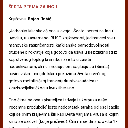
ŠESTA PESMA ZA INGU
Književnik
Bojan Babić
:
„Jadranka Milenković nas u svojoj ‘Šestoj pesmi za Ingu’
uvodi u, u savremenoj BHSC književnosti, jedinstveni svet
manovske raspričanosti, kafkijanske samodovoljnosti
otuđene birokratije koja gotovo da uživa u bezizlaznosti iz
sopstvenog toplog lavirinta, i sve to u zaista
naočekivanom, ali ne i neuspelom saglasju sa (Siniša)
pavićevskim anegdotskim prikazima života u večitoj,
gotovo metafizičkoj tranziciji društva/sudstva iz
kvazisocijalističkog u kvaziliberalno.
Ono čime se ova spisateljica izdvaja iz korpusa naše
‘recentne produkcije’ jeste nedostatak straha od esejizacije
koji se ovim krajevima širi kao Delta varijanta virusa s kojim
smo se saživeli (ko je preživeo). Čini mi se da show-don’t-