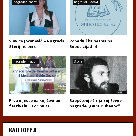
nagrađeni radovi
nagrađeni radovi
Slavica Jovanović – Nagrada
Pobednička pesma na
Sterijino pero
Suboticijadi 4
nagrađeni radovi
Srbija
Prvo mjesto na književnom
Saopštenje žirija književne
festivalu u Torinu za...
nagrade „Đura Đukanov“
КАТЕГОРИЈЕ