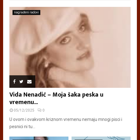
nagrađeni radovi
Vida Nenadić – Moja šaka peska u
vremenu...
05/12/2025
0
U ovom i ovakvom kriznom vremenu nemaju mnogi pisci i
pesnici ni tu...