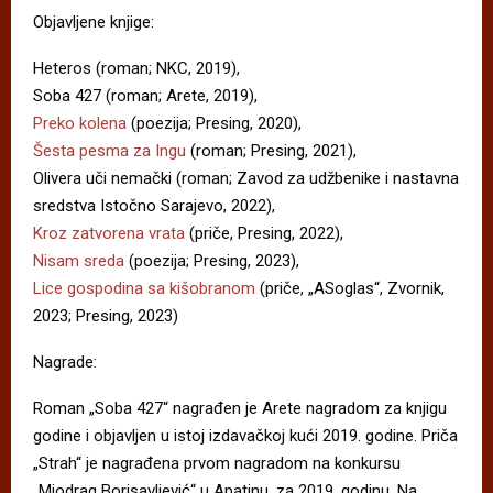
Objavljene knjige:
Heteros (roman; NKC, 2019),
Soba 427 (roman; Arete, 2019),
Preko kolena
(poezija; Presing, 2020),
Šesta pesma za Ingu
(roman; Presing, 2021),
Olivera uči nemački (roman; Zavod za udžbenike i nastavna
sredstva Istočno Sarajevo, 2022),
Kroz zatvorena vrata
(priče, Presing, 2022),
Nisam sreda
(poezija; Presing, 2023),
Lice gospodina sa kišobranom
(priče, „ASoglas“, Zvornik,
2023; Presing, 2023)
Nagrade:
Roman „Soba 427“ nagrađen je Arete nagradom za knjigu
godine i objavljen u istoj izdavačkoj kući 2019. godine. Priča
„Strah“ je nagrađena prvom nagradom na konkursu
„Miodrag Borisavljević“ u Apatinu, za 2019. godinu. Na