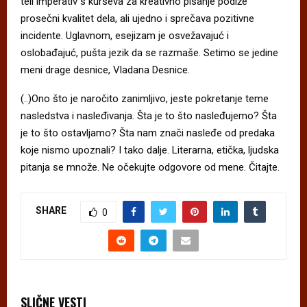
tell imperativ s kurseva za kreativno pisanje podiže
prosečni kvalitet dela, ali ujedno i sprečava pozitivne
incidente. Uglavnom, esejizam je osvežavajuć i
oslobađajuć, pušta jezik da se razmaše. Setimo se jedine
meni drage desnice, Vladana Desnice.
(..)Ono što je naročito zanimljivo, jeste pokretanje teme
nasledstva i nasleđivanja. Šta je to što nasleđujemo? Šta
je to što ostavljamo? Šta nam znači nasleđe od predaka
koje nismo upoznali? I tako dalje. Literarna, etička, ljudska
pitanja se množe. Ne očekujte odgovore od mene. Čitajte.
SHARE
0
SLIČNE VESTI