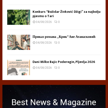
Konkurs “Božidar Živković Džigi” za najbolju
pjesmu o Tari
04/08/2026
0
Приказ романа „Крик“ Ане Атанасковић
04/08/2026
0
Dani Milke Bajic Poderegin, Pljevlja 2026
04/08/2026
0