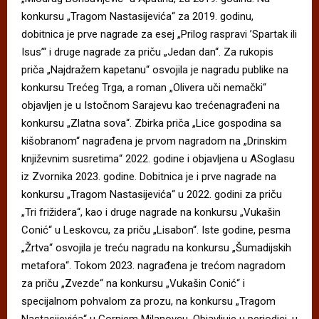
konkursu „Tragom Nastasijevića“ za 2019. godinu,
dobitnica je prve nagrade za esej „Prilog raspravi ’Spartak ili
Isus’“ i druge nagrade za priču „Jedan dan“. Za rukopis
priča „Najdražem kapetanu“ osvojila je nagradu publike na
konkursu Trećeg Trga, a roman „Olivera uči nemački“
objavljen je u Istočnom Sarajevu kao trećenagrađeni na
konkursu „Zlatna sova“. Zbirka priča „Lice gospodina sa
kišobranom“ nagrađena je prvom nagradom na „Drinskim
književnim susretima“ 2022. godine i objavljena u ASoglasu
iz Zvornika 2023. godine. Dobitnica je i prve nagrade na
konkursu „Tragom Nastasijevića“ u 2022. godini za priču
„Tri frižidera“, kao i druge nagrade na konkursu „Vukašin
Conić“ u Leskovcu, za priču „Lisabon“. Iste godine, pesma
„Žrtva“ osvojila je treću nagradu na konkursu „Šumadijskih
metafora“. Tokom 2023. nagrađena je trećom nagradom
za priču „Zvezde“ na konkursu „Vukašin Conić“ i
specijalnom pohvalom za prozu, na konkursu „Tragom
Nastasijevića“ u Gornjem Milanovcu. Objavljuje u periodici, u