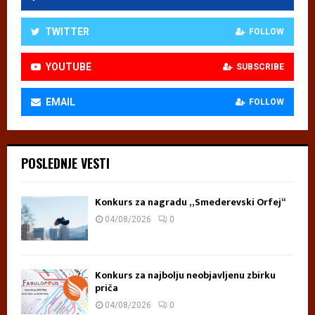
TWITTER
FOLLOW
YOUTUBE
SUBSCRIBE
EMAIL
FOLLOW
POSLEDNJE VESTI
Konkurs za nagradu „Smederevski Orfej“
04/08/2026
0
Konkurs za najbolju neobjavljenu zbirku
priča
04/08/2026
0