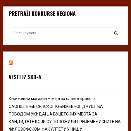
PRETRAŽI KONKURSE REGIONA
S
e
a
S
r
c
E
h
f
A
o
VESTI IZ SKD-A
r
R
:
C
Књижевни магазин – мејл за слање прилога
H
САОПШТЕЊЕ СРПСКОГ КЊИЖЕВНОГ ДРУШТВА
ПОВОДОМ УКИДАЊА БУЏЕТСКИХ МЕСТА ЗА
КАНДИДАТЕ КОЈИ СУ ПОЛОЖИЛИ ПРИЈЕМНЕ ИСПИТЕ НА
ФИЛОЗОФСКОМ ФАКУЛТЕТУ У НИШУ