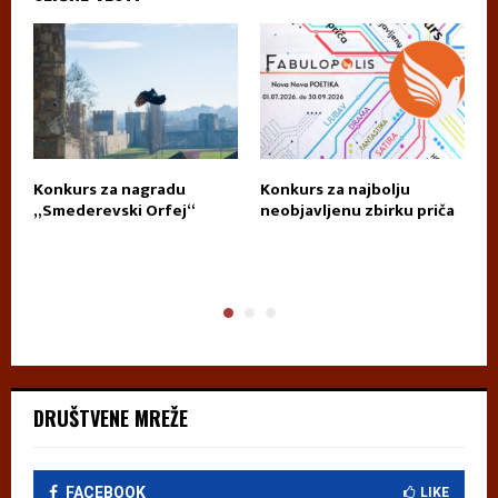
Konkurs za nagradu
Konkurs za najbolju
П
„Smederevski Orfej“
neobjavljenu zbirku priča
А
DRUŠTVENE MREŽE
FACEBOOK
LIKE