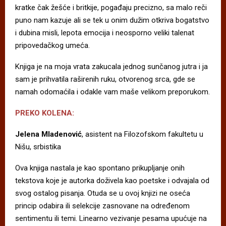
kratke čak žešće i britkije, pogađaju precizno, sa malo reči
puno nam kazuje ali se tek u onim dužim otkriva bogatstvo
i dubina misli, lepota emocija i neosporno veliki talenat
pripovedačkog umeća.
Knjiga je na moja vrata zakucala jednog sunčanog jutra i ja
sam je prihvatila raširenih ruku, otvorenog srca, gde se
namah odomaćila i odakle vam maše velikom preporukom.
PREKO KOLENA:
Jelena Mladenović
, asistent na Filozofskom fakultetu u
Nišu, srbistika
Ova knjiga nastala je kao spontano prikupljanje onih
tekstova koje je autorka doživela kao poetske i odvajala od
svog ostalog pisanja. Otuda se u ovoj knjizi ne oseća
princip odabira ili selekcije zasnovane na određenom
sentimentu ili temi. Linearno vezivanje pesama upućuje na