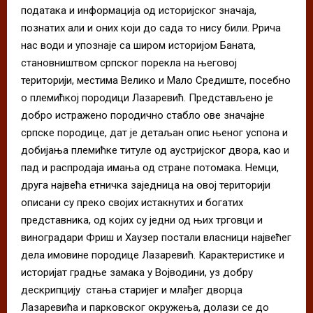
података и информација од историјског значаја,
познатих али и оних који до сада то нису били. Pрича
нас води и упознаје са широм историјом Баната,
становништвом српског порекла на његовој
територији, местима Велико и Мало Средиштe, посебно
о племићкој породици Лазаревић. Представљено је
добро истражено породично стабло ове значајне
српске породице, дат је детаљан опис њеног успона и
добијања племићке титуле од аустријског двора, као и
пад и распродаја имања од стране потомака. Немци,
друга највећа етничка заједница на овој територији
описани су преко својих истакнутих и богатих
представника, од којих су једни од њих трговци и
виноградари Фриш и Хаузер постали власници највећег
дела имовине породице Лазаревић. Карактеристике и
историјат градње замака у Војводини, уз добру
дескрипцију стања старијег и млађег дворца
Лазаревића и парковског окружења, долази се до