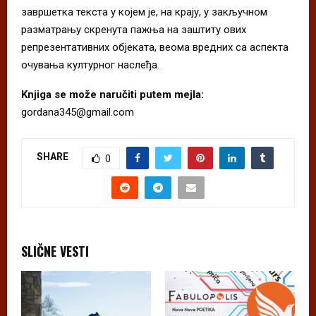
завршетка текста у којем је, на крају, у закључном
разматрању скренута пажња на заштиту ових
репрезентативних објеката, веома вредних са аспекта
очувања културног наслеђа.
Knjiga se može naručiti putem mejla:
gordana345@gmail.com
SHARE
0
SLIČNE VESTI