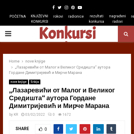
Facebook
Twitter
Instagram
Pinterest
Youtube
KNJIŽEVNI
rezultati
nagrađeni
POČETNA
rokovi
radionice
r
KONKURSI
konkursa
radovi
Konkursi
PRIMARY
regiona
MENU
Home
nove knjige
„Лазаревићи от Малог и Великог Средишта“ аутора
Гордане Димитријевић и Мирче Марана
nove knjige
Srbija
„Лазаревићи от Малог и Великог
Средишта“ аутора Гордане
Димитријевић и Мирче Марана
by
KR
03/02/2022
0
1672
SHARE
0