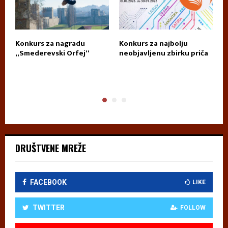
Konkurs za nagradu
Konkurs za najbolju
П
„Smederevski Orfej“
neobjavljenu zbirku priča
А
DRUŠTVENE MREŽE
FACEBOOK
LIKE
TWITTER
FOLLOW