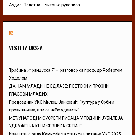
Аудио: Полетно – читање рукописа
VESTI IZ UKS-A
Трибина „Француска 7“ – разговор са проф. др Робертом
Ходелом
ДА НАМ МЛАДИ НЕ ОДЛАЗЕ: ПОЕТСКИ И ПРОЗНИ
ГЛАСОВИ МЛАДИХ
Председник УКС Милош Јанковић: “Култура у Србији
прокишњава, али се неће удавити”
МЕЂУНАРОДНИ СУСРЕТИ ПИСАЦА У ГОДИНИ ЈУБИЛЕЈА
УДРУЖЕЊА КЊИЖЕВНИКА СРБИЈЕ
Извештај о раду Комисије за статусна питања УКС 2025.