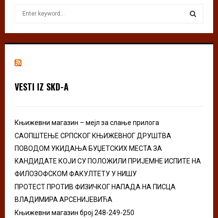
S
e
a
S
r
c
E
h
f
A
o
VESTI IZ SKD-A
r
R
:
C
Књижевни магазин – мејл за слање прилога
H
САОПШТЕЊЕ СРПСКОГ КЊИЖЕВНОГ ДРУШТВА
ПОВОДОМ УКИДАЊА БУЏЕТСКИХ МЕСТА ЗА
КАНДИДАТЕ КОЈИ СУ ПОЛОЖИЛИ ПРИЈЕМНЕ ИСПИТЕ НА
ФИЛОЗОФСКОМ ФАКУЛТЕТУ У НИШУ
ПРОТЕСТ ПРОТИВ ФИЗИЧКОГ НАПАДА НА ПИСЦА
ВЛАДИМИРА АРСЕНИЈЕВИЋА
Књижевни магазин број 248-249-250