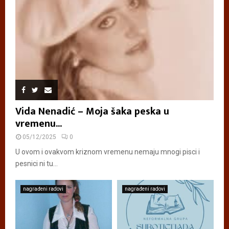
Vida Nenadić – Moja šaka peska u
vremenu...
05/12/2025
0
U ovom i ovakvom kriznom vremenu nemaju mnogi pisci i
pesnici ni tu...
nagrađeni radovi
nagrađeni radovi