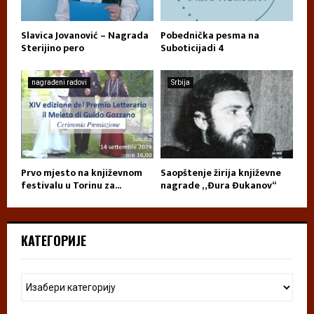
Slavica Jovanović – Nagrada
Pobednička pesma na
Sterijino pero
Suboticijadi 4
nagrađeni radovi
Srbija
Prvo mjesto na književnom
Saopštenje žirija književne
festivalu u Torinu za...
nagrade „Đura Đukanov“
КАТЕГОРИЈЕ