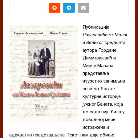
Публикација
Лазаревићи от Малог
и Великог Средишта
аутора Гордане
Димитријевић и
Мирче Марана
представља
изузетно занимљив
сегмент богате
културне историје
јужног Баната, која
до сада није била у
довољној мери
истражена и
адекватно представљена. Tекст нам даје обиље