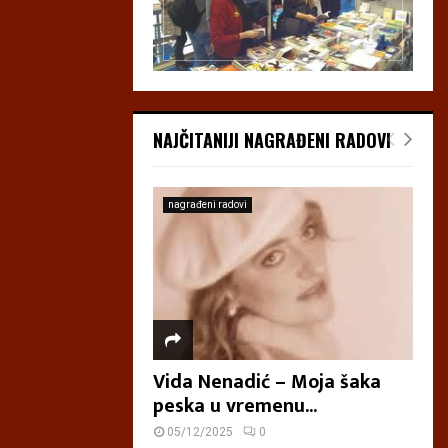
NAJČITANIJI NAGRAĐENI RADOVI
nagrađeni radovi
Vida Nenadić – Moja šaka
peska u vremenu...
05/12/2025
0