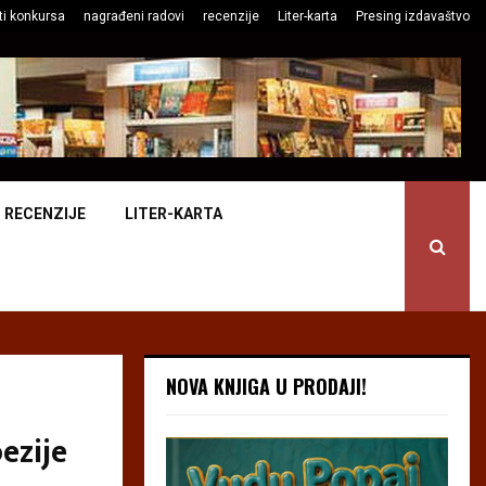
ti konkursa
nagrađeni radovi
recenzije
Liter-karta
Presing izdavaštvo
RECENZIJE
LITER-KARTA
NOVA KNJIGA U PRODAJI!
ezije