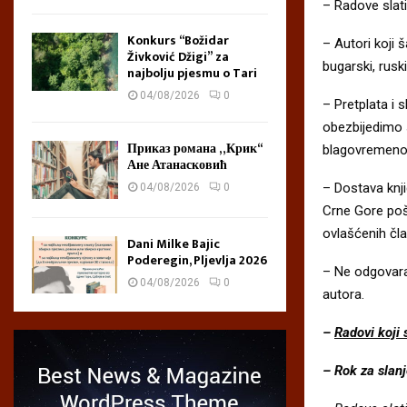
– Radove slati
Konkurs “Božidar
– Autori koji 
Živković Džigi” za
bugarski, ruski
najbolju pjesmu o Tari
04/08/2026
0
– Pretplata i 
obezbijedimo s
Приказ романа „Крик“
blagovremeno 
Ане Атанасковић
– Dostava knji
04/08/2026
0
Crne Gore poš
ovlašćenih čl
Dani Milke Bajic
Poderegin, Pljevlja 2026
– Ne odgovara
04/08/2026
0
autora.
–
Radovi koji 
– Rok za slanj