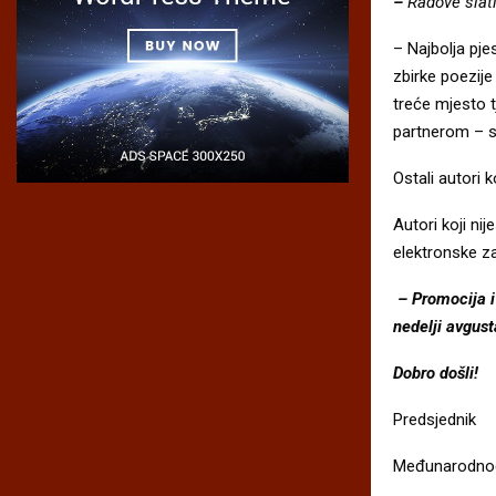
–
Radove slati
– Najbolja pje
zbirke poezij
treće mjesto t
partnerom – s
Ostali autori 
Autori koji ni
elektronske za
– Promocija i
nedelji avgust
Dobro došli!
Predsjednik
Međunarodnog 