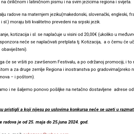
 na ćiriličnom i latiničnom pismu i na svim jezicima regiona i svijeta.
šalju radove na maternjem jeziku(makedonski, slovenački, engleski, fr
 i sl.) moraju biti kvalitetno prevedeni na srpski jezik.
slanje, kotizacija i sl. se naplaćuje u visini od 20,00€ (ukoliko u među
ponzora neće se naplaćivati pretplata tj. Kotizacija, a o čemu će uče
obaviješteni).
ga će se vršiti po završenom Festivalu, a po održanoj promociji, i to na
tom a za druge zemlje Regiona i inostranstva po gradovima(preko n
anova – i poštom).
mo i ne šaljemo ponovo pošiljke na netačno dostavljene adrese od
su pristigli a koji nijesu po uslovima konkursa neće se uzeti u razmat
e radova je od 25. maja do 25.juna 2024. god.