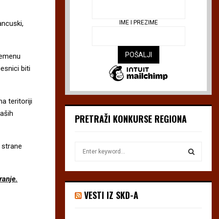
ancuski,
IME I PREZIME
vremenu
snici biti
 teritoriji
aših
PRETRAŽI KONKURSE REGIONA
 strane
S
e
a
S
r
ranje.
c
E
VESTI IZ SKD-A
h
f
A
o