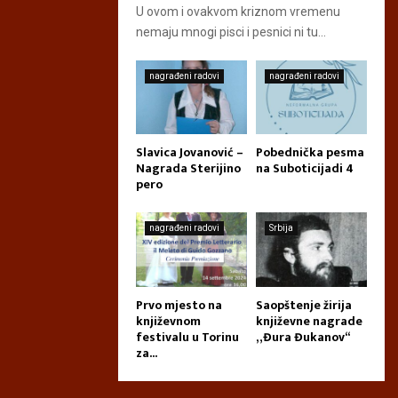
U ovom i ovakvom kriznom vremenu
nemaju mnogi pisci i pesnici ni tu...
nagrađeni radovi
nagrađeni radovi
Slavica Jovanović –
Pobednička pesma
Nagrada Sterijino
na Suboticijadi 4
pero
nagrađeni radovi
Srbija
Prvo mjesto na
Saopštenje žirija
književnom
književne nagrade
festivalu u Torinu
„Đura Đukanov“
za...