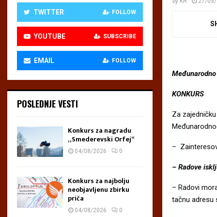
by
KR
27/05
TWITTER
FOLLOW
S
YOUTUBE
SUBSCRIBE
EMAIL
FOLLOW
Međunarodno u
KONKURS
POSLEDNJE VESTI
Za zajedničku
Međunarodnog f
Konkurs za nagradu
„Smederevski Orfej“
– Zainteresov
04/08/2026
0
– Radove iskl
Konkurs za najbolju
– Radovi moraj
neobjavljenu zbirku
priča
tačnu adresu 
04/08/2026
0