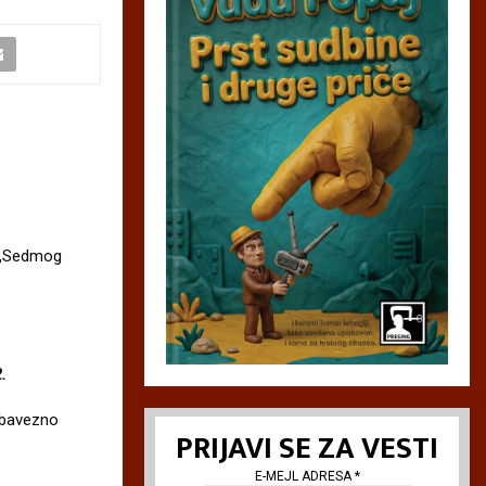
e „Sedmog
.
 obavezno
PRIJAVI SE ZA VESTI
E-MEJL ADRESA
*