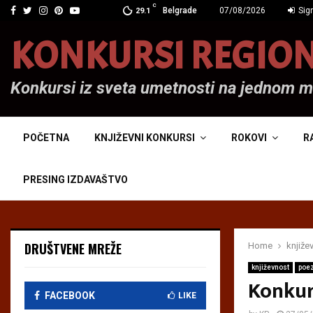
C
Facebook
Twitter
Instagram
Pinterest
Youtube
Belgrade
07/08/2026
Sign
29.1
KONKURSI REGIO
Konkursi iz sveta umetnosti na jednom 
POČETNA
KNJIŽEVNI KONKURSI
ROKOVI
R
PRESING IZDAVAŠTVO
DRUŠTVENE MREŽE
Home
knjiže
književnost
poez
Konkur
FACEBOOK
LIKE