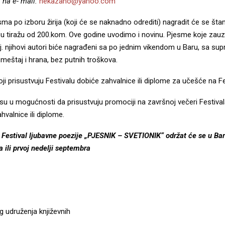
 na e- mail:
nekazano@yahoo.com
sma po izboru žirija (koji će se naknadno odrediti) nagradit će se š
e u tiražu od 200.kom. Ove godine uvodimo i novinu. Pjesme koje zau
j. njihovi autori biće nagrađeni sa po jednim vikendom u Baru, sa sup
meštaj i hrana, bez putnih troškova.
koji prisustvuju Festivalu dobiće zahvalnice ili diplome za učešće na Fe
jesu u mogućnosti da prisustvuju promociji na završnoj večeri Festival
hvalnice ili diplome.
 Festival ljubavne poezije „PJESNIK – SVETIONIK“ održat će se u Bar
a ili prvoj nedelji septembra
udruženja književnih