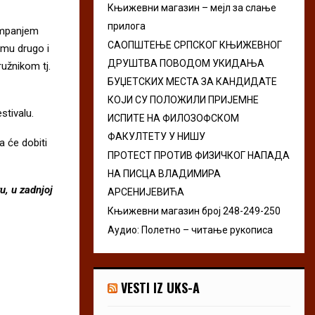
Књижевни магазин – мејл за слање
r
R
прилога
:
tampanjem
C
САОПШТЕЊЕ СРПСКОГ КЊИЖЕВНОГ
zmu drugo i
ДРУШТВА ПОВОДОМ УКИДАЊА
ružnikom tj.
H
БУЏЕТСКИХ МЕСТА ЗА КАНДИДАТЕ
КОЈИ СУ ПОЛОЖИЛИ ПРИЈЕМНЕ
stivalu.
ИСПИТЕ НА ФИЛОЗОФСКОМ
ФАКУЛТЕТУ У НИШУ
a će dobiti
ПРОТЕСТ ПРОТИВ ФИЗИЧКОГ НАПАДА
НА ПИСЦА ВЛАДИМИРА
u, u zadnjoj
АРСЕНИЈЕВИЋА
Књижевни магазин број 248-249-250
Аудио: Полетно – читање рукописа
VESTI IZ UKS-A