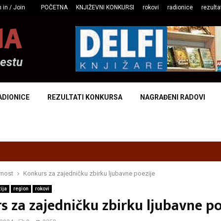
 in / Join
POČETNA
KNJIŽEVNI KONKURSI
rokovi
radionice
rezulta
NA
mestu
ADIONICE
REZULTATI KONKURSA
NAGRAĐENI RADOVI
vnost
Konkurs za zajedničku zbirku ljubavne poezije
ija
region
rokovi
s za zajedničku zbirku ljubavne po