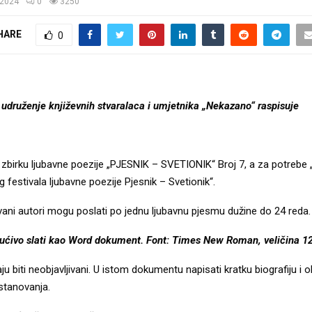
/2024
0
3250
HARE
0
druženje književnih stvaralaca i umjetnika „Nekazano“ raspisuje
 zbirku ljubavne poezije „PJESNIK – SVETIONIK“ Broj 7, a za potreb
estivala ljubavne poezije Pjesnik – Svetionik“.
ani autori mogu poslati po jednu ljubavnu pjesmu dužine do 24 reda.
jućivo slati kao Word dokument. Font: Times New Roman, veličina 12
u biti neobjavljivani. U istom dokumentu napisati kratku biografiju i
stanovanja.