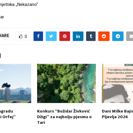
umjetnika „Nekazano“
ar
HARE
0
I
agradu
Konkurs “Božidar Živković
Dani Milke Baji
 Orfej“
Džigi” za najbolju pjesmu o
Pljevlja 2026
Tari