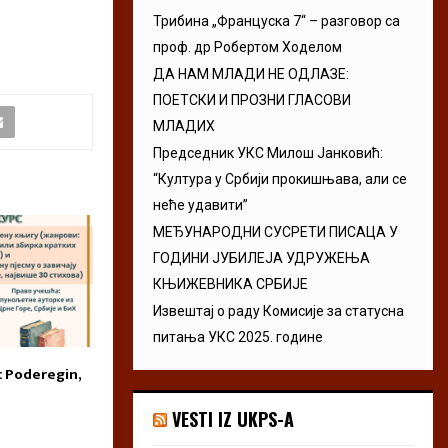
Трибина „Француска 7“ – разговор са
проф. др Робертом Ходелом
ДА НАМ МЛАДИ НЕ ОДЛАЗЕ:
ПОЕТСКИ И ПРОЗНИ ГЛАСОВИ
МЛАДИХ
Председник УКС Милош Јанковић:
“Култура у Србији прокишњава, али се
неће удавити”
МЕЂУНАРОДНИ СУСРЕТИ ПИСАЦА У
ГОДИНИ ЈУБИЛЕЈА УДРУЖЕЊА
КЊИЖЕВНИКА СРБИЈЕ
Извештај о раду Комисије за статусна
питања УКС 2025. године
c Poderegin,
Uži izbor 12. Presingovog
Konkurs za neob
konkursa za najbolju
zbirku poezije –
neobjavljenu zbirku pesama
Mostar
VESTI IZ UKPS-A