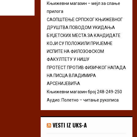
Књижевни магазин – мејл за слање
r
R
прилога
:
C
САОПШТЕЊЕ СРПСКОГ КЊИЖЕВНОГ
ДРУШТВА ПОВОДОМ УКИДАЊА
H
БУЏЕТСКИХ МЕСТА ЗА КАНДИДАТЕ
КОЈИ СУ ПОЛОЖИЛИ ПРИЈЕМНЕ
ИСПИТЕ НА ФИЛОЗОФСКОМ
ФАКУЛТЕТУ У НИШУ
ПРОТЕСТ ПРОТИВ ФИЗИЧКОГ НАПАДА
НА ПИСЦА ВЛАДИМИРА
АРСЕНИЈЕВИЋА
Књижевни магазин број 248-249-250
Аудио: Полетно – читање рукописа
VESTI IZ UKS-A