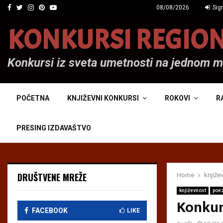
Facebook
Twitter
Instagram
Pinterest
Youtube
08/08/2026
Sign
KONKURSI REGIO
Konkursi iz sveta umetnosti na jednom 
POČETNA
KNJIŽEVNI KONKURSI
ROKOVI
R
PRESING IZDAVAŠTVO
DRUŠTVENE MREŽE
Home
knjiže
književnost
poez
Konkur
FACEBOOK
LIKE