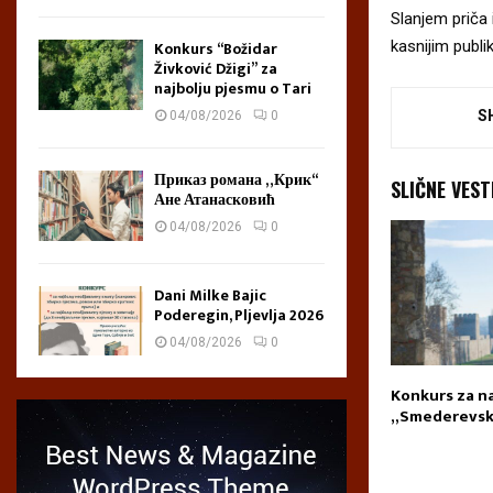
Slanjem priča
kasnijim publ
Konkurs “Božidar
Živković Džigi” za
najbolju pjesmu o Tari
S
04/08/2026
0
Приказ романа „Крик“
SLIČNE VEST
Ане Атанасковић
04/08/2026
0
Dani Milke Bajic
Poderegin, Pljevlja 2026
04/08/2026
0
Bajic Poderegin,
Poetum otvara konkurs za
Konkurs za n
26
zbornik kratkih priča
„Smederevski