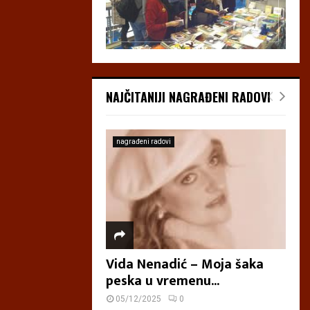
NAJČITANIJI NAGRAĐENI RADOVI
nagrađeni radovi
Vida Nenadić – Moja šaka
peska u vremenu...
05/12/2025
0