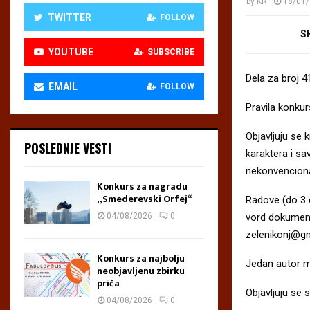
by
KR
18/01
TWITTER
FOLLOW
S
YOUTUBE
SUBSCRIBE
Dela za broj 4
EMAIL
FOLLOW
Pravila konkur
Objavljuju se 
POSLEDNJE VESTI
karaktera i s
nekonvenciona
Konkurs za nagradu
„Smederevski Orfej“
Radove (do 3 
vord dokumen
04/08/2026
0
zelenikonj@gm
Konkurs za najbolju
Jedan autor m
neobjavljenu zbirku
priča
Objavljuju se 
04/08/2026
0