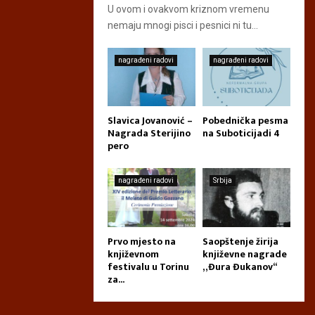
U ovom i ovakvom kriznom vremenu
nemaju mnogi pisci i pesnici ni tu...
nagrađeni radovi
nagrađeni radovi
Slavica Jovanović –
Pobednička pesma
Nagrada Sterijino
na Suboticijadi 4
pero
nagrađeni radovi
Srbija
Prvo mjesto na
Saopštenje žirija
književnom
književne nagrade
festivalu u Torinu
„Đura Đukanov“
za...