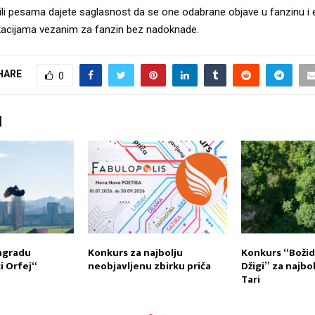
 ili pesama dajete saglasnost da se one odabrane objave u fanzinu i
ikacijama vezanim za fanzin bez nadoknade.
HARE
0
I
agradu
Konkurs za najbolju
Konkurs “Božid
 Orfej“
neobjavljenu zbirku priča
Džigi” za najbo
Tari