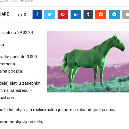
/2024
0
3059
HARE
0
1 slati do 29.02.24
sa:
kratke priče do 3.000
avremena
lna poezija;
dela) slati u zasebnim
tima na adresu –
ail.com;
ože biti objavljen makisimalno jednom u roku od godinu dana;
samo neobjavljena dela;