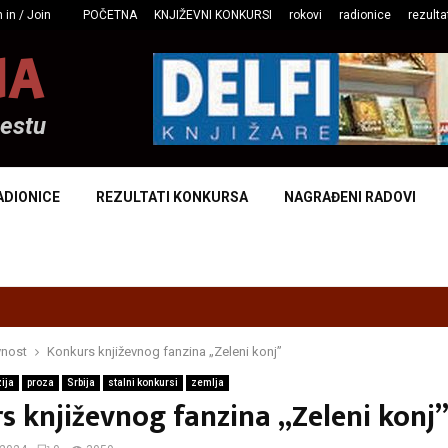
 in / Join
POČETNA
KNJIŽEVNI KONKURSI
rokovi
radionice
rezulta
NA
mestu
ADIONICE
REZULTATI KONKURSA
NAGRAĐENI RADOVI
vnost
Konkurs književnog fanzina „Zeleni konj”
ija
proza
Srbija
stalni konkursi
zemlja
s književnog fanzina „Zeleni konj