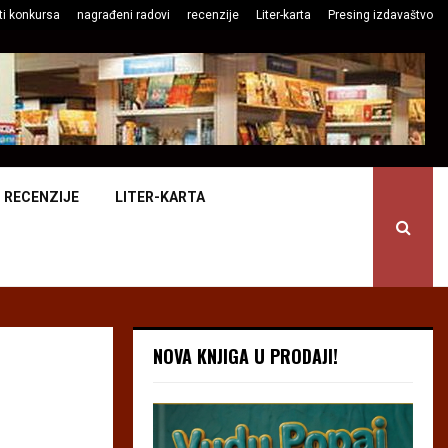
ti konkursa
nagrađeni radovi
recenzije
Liter-karta
Presing izdavaštvo
RECENZIJE
LITER-KARTA
NOVA KNJIGA U PRODAJI!
”