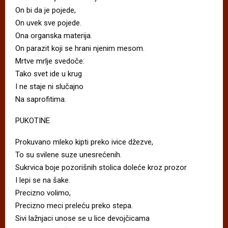
On bi da je pojede,
On uvek sve pojede.
Ona organska materija.
On parazit koji se hrani njenim mesom.
Mrtve mrlje svedoče:
Tako svet ide u krug
I ne staje ni slučajno
Na saprofitima.
PUKOTINE
Prokuvano mleko kipti preko ivice džezve,
To su svilene suze unesrećenih.
Sukrvica boje pozorišnih stolica doleće kroz prozor
I lepi se na šake.
Precizno volimo,
Precizno meci preleću preko stepa.
Sivi lažnjaci unose se u lice devojčicama