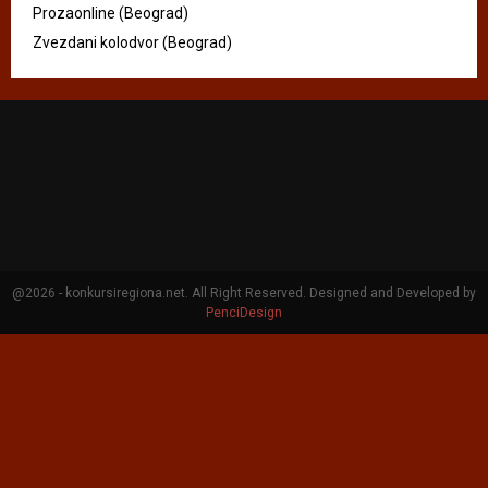
Prozaonline (Beograd)
Zvezdani kolodvor (Beograd)
@2026 - konkursiregiona.net. All Right Reserved. Designed and Developed by
PenciDesign