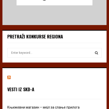
PRETRAŽI KONKURSE REGIONA
S
e
a
S
r
c
E
h
f
A
o
VESTI IZ SKD-A
r
R
:
C
Књижевни магазин – мејл за слање прилога