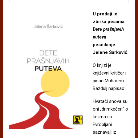
U prodaji je
zbirka pesama
Dete prašnjavih
puteva
pesnikinje
Jelene Šarković
.
O knjizi je
književni kritičar i
pisac Muharem
Bazdulj napisao:
Hvatači snova su
oni „drimkečeri“ o
kojima su
Evropljani
saznavali iz