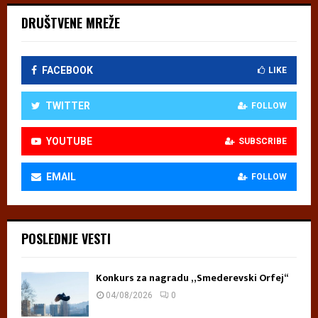
DRUŠTVENE MREŽE
FACEBOOK
LIKE
TWITTER
FOLLOW
YOUTUBE
SUBSCRIBE
EMAIL
FOLLOW
POSLEDNJE VESTI
Konkurs za nagradu „Smederevski Orfej“
04/08/2026
0