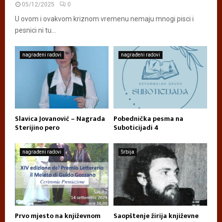
05/12/2025
0
U ovom i ovakvom kriznom vremenu nemaju mnogi pisci i
pesnici ni tu...
nagrađeni radovi
nagrađeni radovi
Slavica Jovanović – Nagrada
Pobednička pesma na
Sterijino pero
Suboticijadi 4
nagrađeni radovi
Srbija
Prvo mjesto na književnom
Saopštenje žirija književne