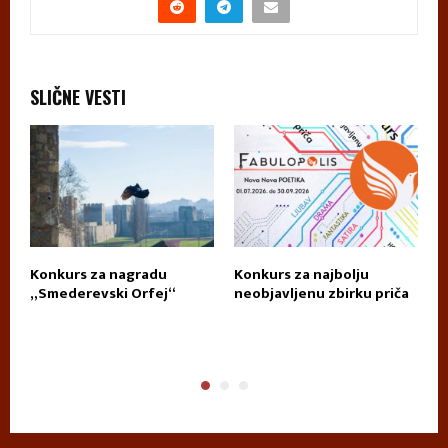
SLIČNE VESTI
Konkurs za nagradu
Konkurs za najbolju
П
„Smederevski Orfej“
neobjavljenu zbirku priča
А