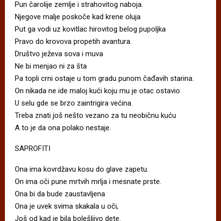
Pun čarolije zemlje i strahovitog naboja.
Njegove malje poskoče kad krene oluja
Put ga vodi uz kovitlac hirovitog belog pupoljka
Pravo do krovova propetih avantura.
Društvo ježeva sova i muva
Ne bi menjao ni za šta
Pa topli crni ostaje u tom gradu punom čađavih starina.
On nikada ne ide maloj kući koju mu je otac ostavio
U selu gde se brzo zaintrigira većina.
Treba znati još nešto vezano za tu neobičnu kuću
A to je da ona polako nestaje.
SAPROFITI
Ona ima kovrdžavu kosu do glave zapetu.
On ima oči pune mrtvih mrlja i mesnate prste.
Ona bi da bude zaustavljena
Ona je uvek svima skakala u oči,
Još od kad je bila bolešljivo dete.