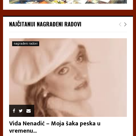
NAJČITANIJI NAGRAĐENI RADOVI
nagrađeni radovi
Vida Nenadić – Moja šaka peska u
vremenu...