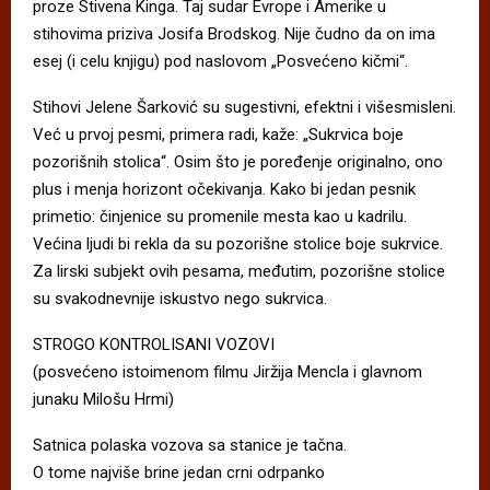
proze Stivena Kinga. Taj sudar Evrope i Amerike u
stihovima priziva Josifa Brodskog. Nije čudno da on ima
esej (i celu knjigu) pod naslovom „Posvećeno kičmi“.
Stihovi Jelene Šarković su sugestivni, efektni i višesmisleni.
Već u prvoj pesmi, primera radi, kaže: „Sukrvica boje
pozorišnih stolica“. Osim što je poređenje originalno, ono
plus i menja horizont očekivanja. Kako bi jedan pesnik
primetio: činjenice su promenile mesta kao u kadrilu.
Većina ljudi bi rekla da su pozorišne stolice boje sukrvice.
Za lirski subjekt ovih pesama, međutim, pozorišne stolice
su svakodnevnije iskustvo nego sukrvica.
STROGO KONTROLISANI VOZOVI
(posvećeno istoimenom filmu Jiržija Mencla i glavnom
junaku Milošu Hrmi)
Satnica polaska vozova sa stanice je tačna.
O tome najviše brine jedan crni odrpanko