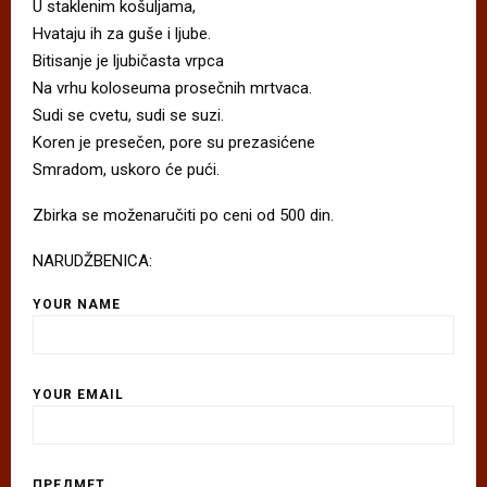
U staklenim košuljama,
Hvataju ih za guše i ljube.
Bitisanje je ljubičasta vrpca
Na vrhu koloseuma prosečnih mrtvaca.
Sudi se cvetu, sudi se suzi.
Koren je presečen, pore su prezasićene
Smradom, uskoro će pući.
Zbirka se moženaručiti po ceni od 500 din.
NARUDŽBENICA:
YOUR NAME
YOUR EMAIL
ПРЕДМЕТ