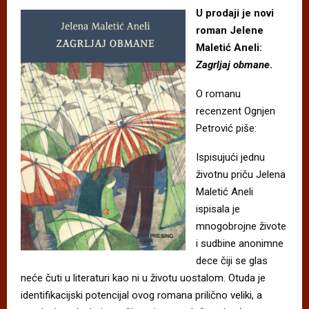
U prodaji je novi
roman Jelene
Maletić Aneli:
Zagrljaj obmane
.
O romanu
recenzent Ognjen
Petrović piše:
Ispisujući jednu
životnu priču Jelena
Maletić Aneli
ispisala je
mnogobrojne živote
i sudbine anonimne
dece čiji se glas
neće čuti u literaturi kao ni u životu uostalom. Otuda je
identifikacijski potencijal ovog romana prilično veliki, a