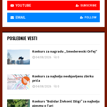
YOUTUBE
SUBSCRIBE
EMAIL
FOLLOW
POSLEDNJE VESTI
Konkurs za nagradu „Smederevski Orfej“
04/08/2026
0
Konkurs za najbolju neobjavljenu zbirku
priča
04/08/2026
0
Konkurs “Božidar Živković Džigi” za najbolju
pjesmu o Tari