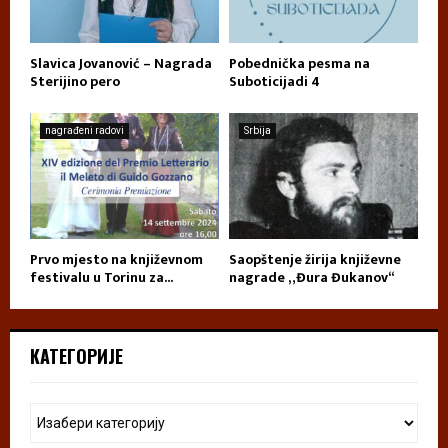
Slavica Jovanović – Nagrada
Pobednička pesma na
Sterijino pero
Suboticijadi 4
nagrađeni radovi
Srbija
Prvo mjesto na književnom
Saopštenje žirija književne
festivalu u Torinu za...
nagrade „Đura Đukanov“
КАТЕГОРИЈЕ