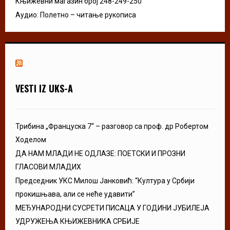
Књижевни магазин број 248-249-250
Аудио: Полетно – читање рукописа
VESTI IZ UKS-A
Трибина „Француска 7“ – разговор са проф. др Робертом
Ходелом
ДА НАМ МЛАДИ НЕ ОДЛАЗЕ: ПОЕТСКИ И ПРОЗНИ
ГЛАСОВИ МЛАДИХ
Председник УКС Милош Јанковић: “Култура у Србији
прокишњава, али се неће удавити”
МЕЂУНАРОДНИ СУСРЕТИ ПИСАЦА У ГОДИНИ ЈУБИЛЕЈА
УДРУЖЕЊА КЊИЖЕВНИКА СРБИЈЕ