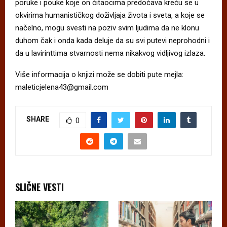
poruke i pouke koje on čitaocima predočava kreću se u
okvirima humanističkog doživljaja života i sveta, a koje se
načelno, mogu svesti na poziv svim ljudima da ne klonu
duhom čak i onda kada deluje da su svi putevi neprohodni i
da u lavirinttima stvarnosti nema nikakvog vidljivog izlaza.
Više informacija o knjizi može se dobiti pute mejla:
maleticjelena43@gmail.com
SHARE
0
SLIČNE VESTI