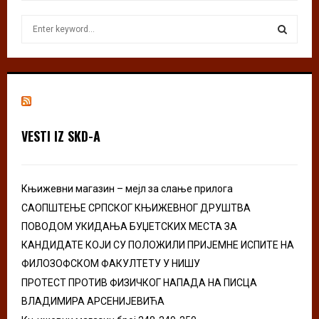
S
e
a
S
r
c
E
h
f
A
o
VESTI IZ SKD-A
r
R
:
C
Књижевни магазин – мејл за слање прилога
H
САОПШТЕЊЕ СРПСКОГ КЊИЖЕВНОГ ДРУШТВА
ПОВОДОМ УКИДАЊА БУЏЕТСКИХ МЕСТА ЗА
КАНДИДАТЕ КОЈИ СУ ПОЛОЖИЛИ ПРИЈЕМНЕ ИСПИТЕ НА
ФИЛОЗОФСКОМ ФАКУЛТЕТУ У НИШУ
ПРОТЕСТ ПРОТИВ ФИЗИЧКОГ НАПАДА НА ПИСЦА
ВЛАДИМИРА АРСЕНИЈЕВИЋА