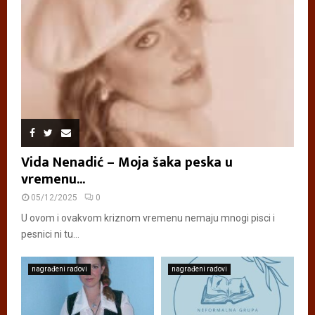
Vida Nenadić – Moja šaka peska u
vremenu...
05/12/2025
0
U ovom i ovakvom kriznom vremenu nemaju mnogi pisci i
pesnici ni tu...
nagrađeni radovi
nagrađeni radovi