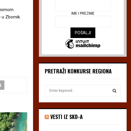
ismom.
IME I PREZIME
 u Zbornik.
PRETRAŽI KONKURSE REGIONA
S
e
a
S
r
c
E
VESTI IZ SKD-A
h
f
A
o