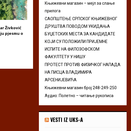
Књижевни магазин – мејл за слање
r
R
прилога
:
C
САОПШТЕЊЕ СРПСКОГ КЊИЖЕВНОГ
ДРУШТВА ПОВОДОМ УКИДАЊА
ar Živković
Приказ романа „Крик“ Ане
Dani Milke Bajic
H
lju pjesmu o
Атанасковић
Pljevlja 2026
БУЏЕТСКИХ МЕСТА ЗА КАНДИДАТЕ
КОЈИ СУ ПОЛОЖИЛИ ПРИЈЕМНЕ
ИСПИТЕ НА ФИЛОЗОФСКОМ
ФАКУЛТЕТУ У НИШУ
ПРОТЕСТ ПРОТИВ ФИЗИЧКОГ НАПАДА
НА ПИСЦА ВЛАДИМИРА
АРСЕНИЈЕВИЋА
Књижевни магазин број 248-249-250
Аудио: Полетно – читање рукописа
VESTI IZ UKS-A