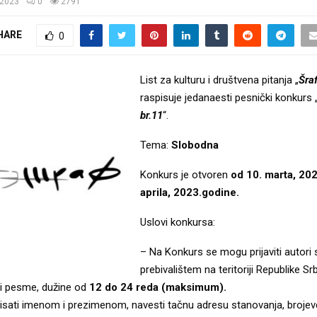
/2023
0
2791
HARE
0
List za kulturu i društvena pitanja „
Šra
raspisuje jedanaesti pesnički konkurs 
br.11
“.
Tema:
Slobodna
Konkurs je otvoren
od 10. marta, 202
aprila, 2023.godine.
Uslovi konkursa:
– Na Konkurs se mogu prijaviti autori 
prebivalištem na teritoriji Republike Srb
ri pesme, dužine od
12 do 24 reda (maksimum).
sati imenom i prezimenom, navesti tačnu adresu stanovanja, brojeve