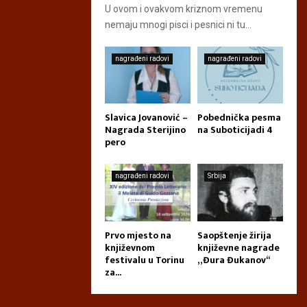
U ovom i ovakvom kriznom vremenu
nemaju mnogi pisci i pesnici ni tu...
nagrađeni radovi
nagrađeni radovi
Slavica Jovanović –
Pobednička pesma
Nagrada Sterijino
na Suboticijadi 4
pero
nagrađeni radovi
Srbija
Prvo mjesto na
Saopštenje žirija
književnom
književne nagrade
festivalu u Torinu
„Đura Đukanov“
za...