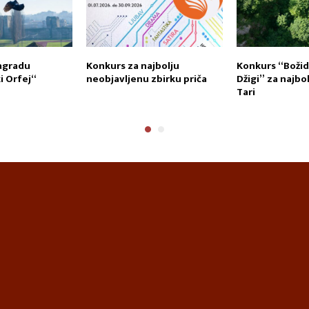
agradu
Konkurs za najbolju
Konkurs “Božid
 Orfej“
neobjavljenu zbirku priča
Džigi” za najbo
Tari