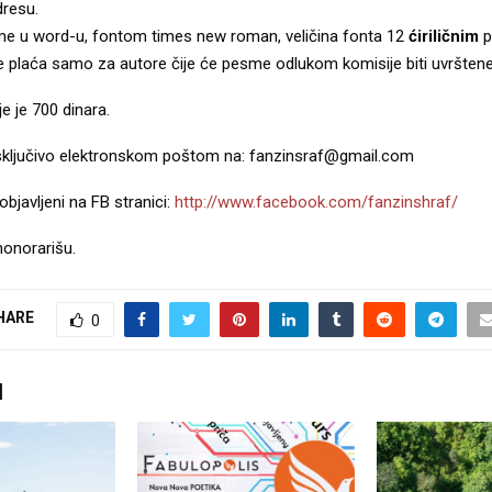
dresu.
me u word-u, fontom times new roman, veličina fonta 12
ćiriličnim
p
se plaća samo za autore čije će pesme odlukom komisije biti uvrštene
je je 700 dinara.
isključivo elektronskom poštom na: fanzinsraf@gmail.com
objavljeni na FB stranici:
http://www.facebook.com/fanzinshraf/
honorarišu.
HARE
0
I