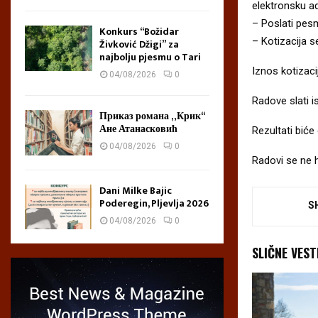
elektronsku a
– Poslati pes
Konkurs “Božidar
– Kotizacija 
Živković Džigi” za
najbolju pjesmu o Tari
Iznos kotizaci
04/08/2026
0
Radove slati 
Приказ романа „Крик“
Ане Атанасковић
Rezultati biće 
04/08/2026
0
Radovi se ne 
Dani Milke Bajic
Poderegin, Pljevlja 2026
S
04/08/2026
0
SLIČNE VEST