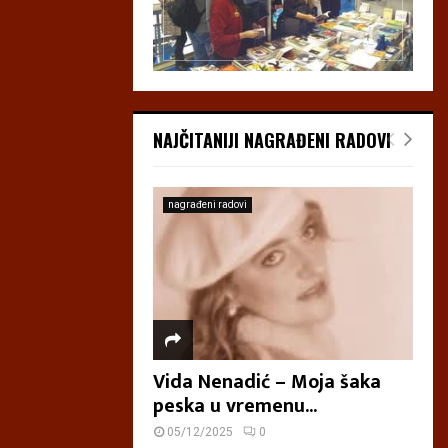
NAJČITANIJI NAGRAĐENI RADOVI
nagrađeni radovi
Vida Nenadić – Moja šaka
peska u vremenu...
05/12/2025
0