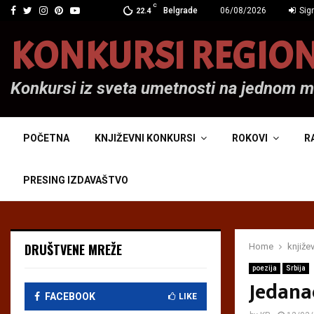
C
Facebook
Twitter
Instagram
Pinterest
Youtube
Belgrade
06/08/2026
Sign
22.4
KONKURSI REGIO
Konkursi iz sveta umetnosti na jednom 
POČETNA
KNJIŽEVNI KONKURSI
ROKOVI
R
PRESING IZDAVAŠTVO
DRUŠTVENE MREŽE
Home
knjiže
poezija
Srbija
Jedanae
FACEBOOK
LIKE