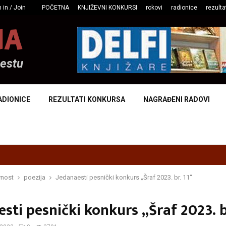
 in / Join
POČETNA
KNJIŽEVNI KONKURSI
rokovi
radionice
rezulta
NA
mestu
ADIONICE
REZULTATI KONKURSA
NAGRAĐENI RADOVI
vnost
poezija
Jedanaesti pesnički konkurs „Šraf 2023. br. 11“
sti pesnički konkurs „Šraf 2023. b