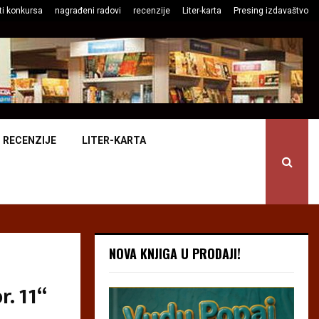
ti konkursa
nagrađeni radovi
recenzije
Liter-karta
Presing izdavaštvo
RECENZIJE
LITER-KARTA
NOVA KNJIGA U PRODAJI!
r. 11“