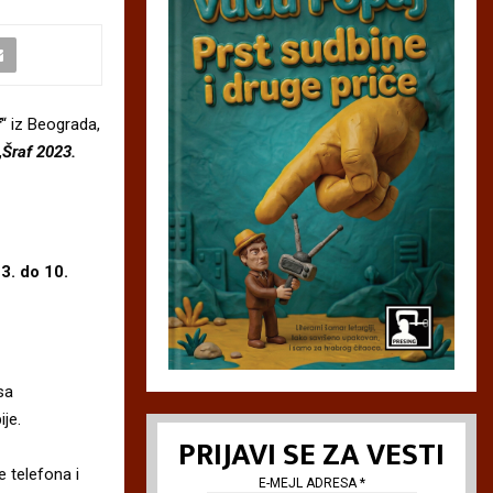
f
“ iz Beograda,
„
Šraf 2023.
3. do 10.
sa
ije.
PRIJAVI SE ZA VESTI
 telefona i
E-MEJL ADRESA
*