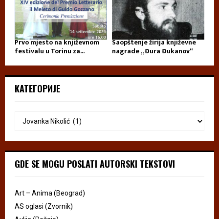
Prvo mjesto na književnom
Saopštenje žirija književne
festivalu u Torinu za...
nagrade „Đura Đukanov“
КАТЕГОРИЈЕ
GDE SE MOGU POSLATI AUTORSKI TEKSTOVI
Art – Anima (Beograd)
AS oglasi (Zvornik)