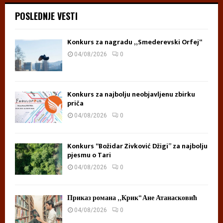
POSLEDNJE VESTI
Konkurs za nagradu „Smederevski Orfej“
04/08/2026
0
Konkurs za najbolju neobjavljenu zbirku
priča
04/08/2026
0
Konkurs “Božidar Živković Džigi” za najbolju
pjesmu o Tari
04/08/2026
0
Приказ романа „Крик“ Ане Атанасковић
04/08/2026
0