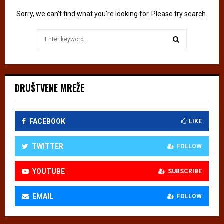
о
Sorry, we can’t find what you’re looking for. Please try search.
л
и
Search
ћ
for:
–
SEARCH
Љ
у
б
DRUŠTVENE MREŽE
а
в
у
FACEBOOK
LIKE
з
а
п
TWITTER
FOLLOW
е
р
YOUTUBE
SUBSCRIBE
к
у
EMAIL
FOLLOW