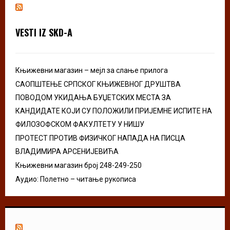
h
f
A
o
VESTI IZ SKD-A
r
R
:
C
Књижевни магазин – мејл за слање прилога
H
САОПШТЕЊЕ СРПСКОГ КЊИЖЕВНОГ ДРУШТВА
ПОВОДОМ УКИДАЊА БУЏЕТСКИХ МЕСТА ЗА
КАНДИДАТЕ КОЈИ СУ ПОЛОЖИЛИ ПРИЈЕМНЕ ИСПИТЕ НА
ФИЛОЗОФСКОМ ФАКУЛТЕТУ У НИШУ
ПРОТЕСТ ПРОТИВ ФИЗИЧКОГ НАПАДА НА ПИСЦА
ВЛАДИМИРА АРСЕНИЈЕВИЋА
Књижевни магазин број 248-249-250
Аудио: Полетно – читање рукописа