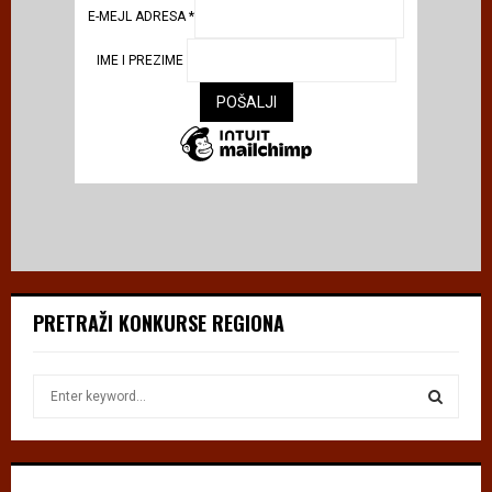
E-MEJL ADRESA
*
IME I PREZIME
PRETRAŽI KONKURSE REGIONA
S
e
a
S
r
c
E