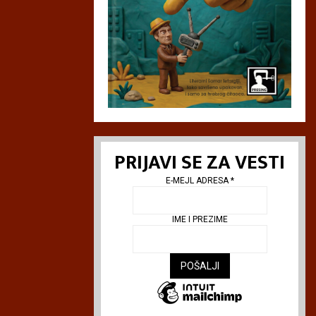
D
e
t
e
u
t
u
đ
i
n
PRIJAVI SE ZA VESTI
i
E-MEJL ADRESA
*
IME I PREZIME