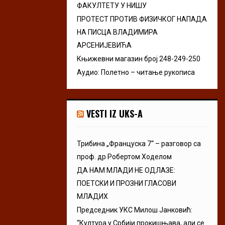
ФАКУЛТЕТУ У НИШУ
ПРОТЕСТ ПРОТИВ ФИЗИЧКОГ НАПАДА
НА ПИСЦА ВЛАДИМИРА
АРСЕНИЈЕВИЋА
Књижевни магазин број 248-249-250
Аудио: Полетно – читање рукописа
VESTI IZ UKS-A
Трибина „Француска 7“ – разговор са
проф. др Робертом Ходелом
ДА НАМ МЛАДИ НЕ ОДЛАЗЕ:
ПОЕТСКИ И ПРОЗНИ ГЛАСОВИ
МЛАДИХ
Председник УКС Милош Јанковић:
“Култура у Србији прокишњава, али се