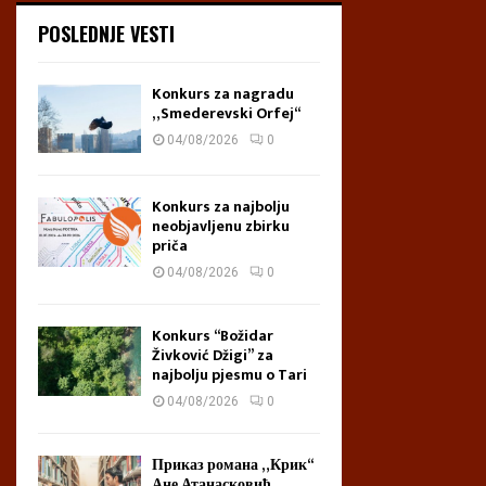
D
D
POSLEDNJE VESTI
e
e
t
t
e
e
Konkurs za nagradu
u
u
„Smederevski Orfej“
t
t
04/08/2026
0
u
u
đ
đ
i
i
Konkurs za najbolju
n
n
neobjavljenu zbirku
priča
i
i
04/08/2026
0
Konkurs “Božidar
Živković Džigi” za
najbolju pjesmu o Tari
04/08/2026
0
Приказ романа „Крик“
Ане Атанасковић