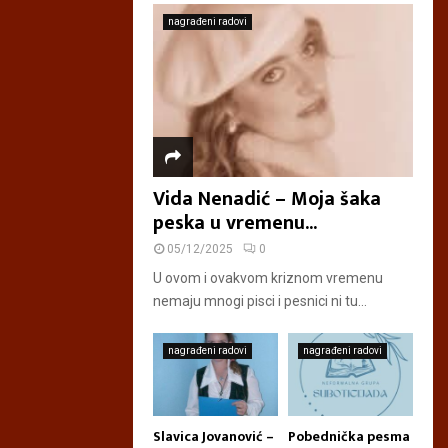
nagrađeni radovi
Vida Nenadić – Moja šaka
peska u vremenu...
05/12/2025
0
U ovom i ovakvom kriznom vremenu
nemaju mnogi pisci i pesnici ni tu...
nagrađeni radovi
nagrađeni radovi
Slavica Jovanović –
Pobednička pesma