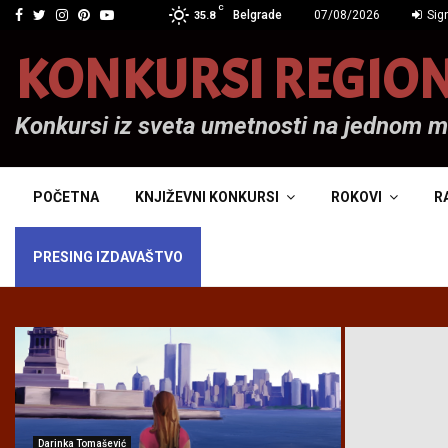
C
Facebook
Twitter
Instagram
Pinterest
Youtube
Belgrade
07/08/2026
Sign
35.8
KONKURSI REGIO
Konkursi iz sveta umetnosti na jednom 
POČETNA
KNJIŽEVNI KONKURSI
ROKOVI
R
PRESING IZDAVAŠTVO
Darinka Tomašević