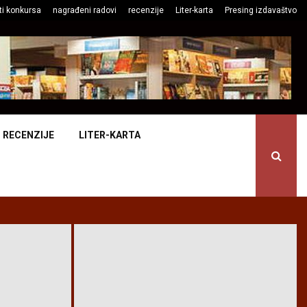
ti konkursa
nagrađeni radovi
recenzije
Liter-karta
Presing izdavaštvo
RECENZIJE
LITER-KARTA