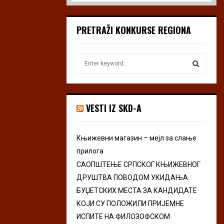
PRETRAŽI KONKURSE REGIONA
S
e
a
S
r
c
E
VESTI IZ SKD-A
h
f
A
o
Књижевни магазин – мејл за слање
r
R
прилога
:
C
САОПШТЕЊЕ СРПСКОГ КЊИЖЕВНОГ
ДРУШТВА ПОВОДОМ УКИДАЊА
H
БУЏЕТСКИХ МЕСТА ЗА КАНДИДАТЕ
КОЈИ СУ ПОЛОЖИЛИ ПРИЈЕМНЕ
ИСПИТЕ НА ФИЛОЗОФСКОМ