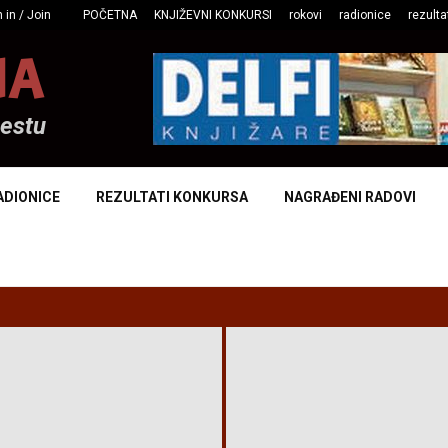
 in / Join
POČETNA
KNJIŽEVNI KONKURSI
rokovi
radionice
rezulta
NA
mestu
ADIONICE
REZULTATI KONKURSA
NAGRAĐENI RADOVI