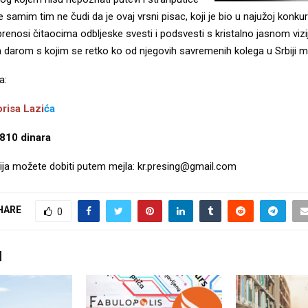
e samim tim ne čudi da je ovaj vrsni pisac, koji je bio u najužoj konkur
renosi čitaocima odbljeske svesti i podsvesti s kristalno jasnom vizi
 darom s kojim se retko ko od njegovih savremenih kolega u Srbiji m
a:
orisa Lazi
ća
 810 dinara
ija možete dobiti putem mejla: kr.presing@gmail.com
HARE
0
I