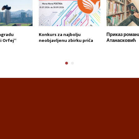
agradu
Konkurs za najbolju
Приказ романа
 Orfej“
neobjavljenu zbirku priča
Атанасковић