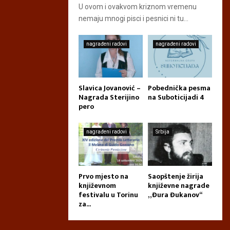
U ovom i ovakvom kriznom vremenu
nemaju mnogi pisci i pesnici ni tu...
nagrađeni radovi
nagrađeni radovi
Slavica Jovanović –
Pobednička pesma
Nagrada Sterijino
na Suboticijadi 4
pero
nagrađeni radovi
Srbija
Prvo mjesto na
Saopštenje žirija
književnom
književne nagrade
festivalu u Torinu
„Đura Đukanov“
za...