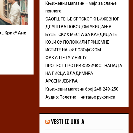
Књижевни магазин – мејл за слање
r
R
прилога
:
C
САОПШТЕЊЕ СРПСКОГ КЊИЖЕВНОГ
ДРУШТВА ПОВОДОМ УКИДАЊА
H
 „Крик“ Ане
Poetum otvara konkurs za
Uži izbor 12. Pre
БУЏЕТСКИХ МЕСТА ЗА КАНДИДАТЕ
zbornik kratkih priča
konkursa za najb
КОЈИ СУ ПОЛОЖИЛИ ПРИЈЕМНЕ
neobjavljenu zb
ИСПИТЕ НА ФИЛОЗОФСКОМ
ФАКУЛТЕТУ У НИШУ
ПРОТЕСТ ПРОТИВ ФИЗИЧКОГ НАПАДА
НА ПИСЦА ВЛАДИМИРА
АРСЕНИЈЕВИЋА
Књижевни магазин број 248-249-250
Аудио: Полетно – читање рукописа
VESTI IZ UKS-A