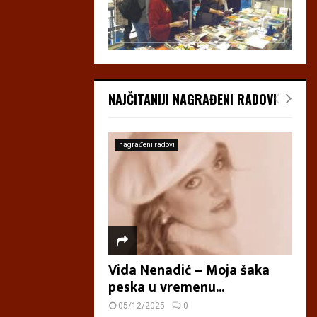
NAJČITANIJI NAGRAĐENI RADOVI
nagrađeni radovi
Vida Nenadić – Moja šaka
peska u vremenu...
05/12/2025
0