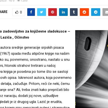
/2023
0
1203
HARE
0
ko zadovoljstvo za književne sladokusce –
 Lazića , Očinstvo
autora srednje generacije srpskih pisaca
 (1967) spada među atipične knjige na našim
ako su, povremeno, onostrano, nastalo u snu
ni, htonski strahovi tretirani u našoj
va knjiga je posebna po tome što se sastoji
hovih opisa. Iskrenost autora, koja povremeno
 detalja, začuđuje. Pritom, reći će neki, čemu
anje sna? Ali, treba znati kako prepričati bilo
roz naraciju, dodati joj nove, uzbudljive
edati je iz drugog ugla. Lazić je erudita,
olog kojem nisu nepoznati putevi i stranputice