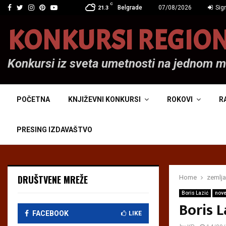
C
Facebook
Twitter
Instagram
Pinterest
Youtube
Belgrade
07/08/2026
Sign
21.3
KONKURSI REGIO
Konkursi iz sveta umetnosti na jednom 
POČETNA
KNJIŽEVNI KONKURSI
ROKOVI
R
PRESING IZDAVAŠTVO
DRUŠTVENE MREŽE
Home
zemlja
Boris Lazić
nove
Boris L
FACEBOOK
LIKE