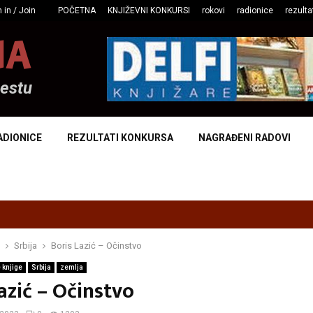
 in / Join
POČETNA
KNJIŽEVNI KONKURSI
rokovi
radionice
rezulta
NA
mestu
ADIONICE
REZULTATI KONKURSA
NAGRAĐENI RADOVI
Srbija
Boris Lazić – Očinstvo
 knjige
Srbija
zemlja
azić – Očinstvo