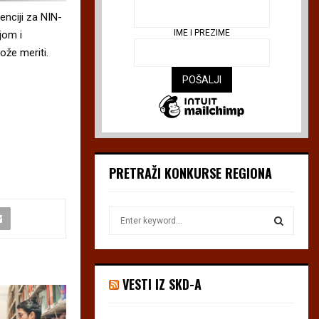
enciji za NIN-
IME I PREZIME
jom i
ože meriti.
PRETRAŽI KONKURSE REGIONA
S
e
a
S
r
c
E
VESTI IZ SKD-A
h
f
A
o