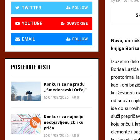
by
KR
14/09
TWITTER
FOLLOW
S
YOUTUBE
SUBSCRIBE
EMAIL
FOLLOW
Novo, onirič
knjiga Borisa
Izuzetno delo 
POSLEDNJE VESTI
Borisa Lazića
prostorima. I
Konkurs za nagradu
kao i oni bazič
„Smederevski Orfej“
književnosti o
04/08/2026
0
od snova i nji
ide do surovih
Konkurs za najbolju
služi prepričav
neobjavljenu zbirku
koju priču i, k
priča
elemente i sagl
04/08/2026
0
književnik, te