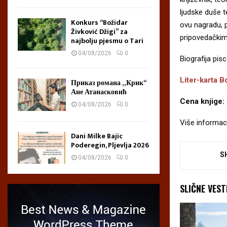
ljudske duše t
Konkurs “Božidar
ovu nagradu, p
Živković Džigi” za
pripovedačkim
najbolju pjesmu o Tari
04/08/2026
0
Biografija pisc
Liter-karta B
Приказ романа „Крик“
Ане Атанасковић
Cena knjige:
04/08/2026
0
Više informac
Dani Milke Bajic
Poderegin, Pljevlja 2026
S
04/08/2026
0
SLIČNE VEST