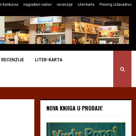
ti konkursa
nagrađeni radovi
recenzije
Liter-karta
Presing izdavaštvo
RECENZIJE
LITER-KARTA
NOVA KNJIGA U PRODAJI!