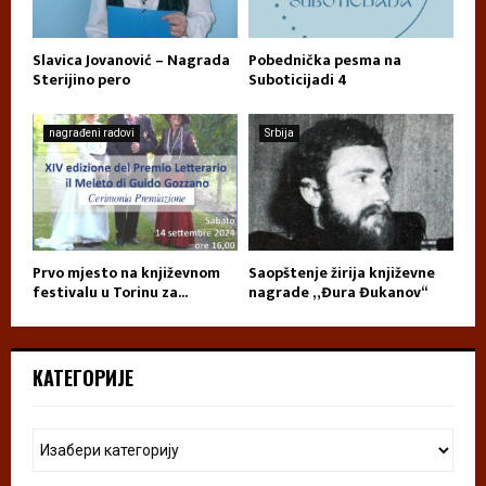
Slavica Jovanović – Nagrada
Pobednička pesma na
Sterijino pero
Suboticijadi 4
nagrađeni radovi
Srbija
Prvo mjesto na književnom
Saopštenje žirija književne
festivalu u Torinu za...
nagrade „Đura Đukanov“
КАТЕГОРИЈЕ