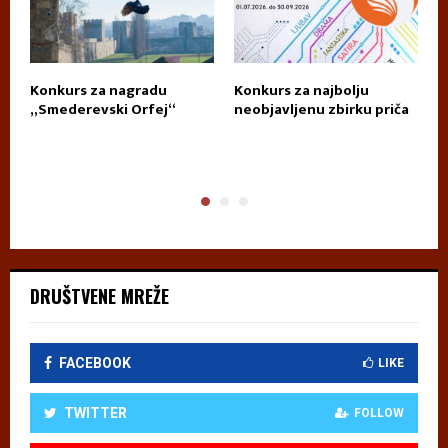
Konkurs za nagradu
Konkurs za najbolju
П
„Smederevski Orfej“
neobjavljenu zbirku priča
А
DRUŠTVENE MREŽE
FACEBOOK
LIKE
TWITTER
FOLLOW