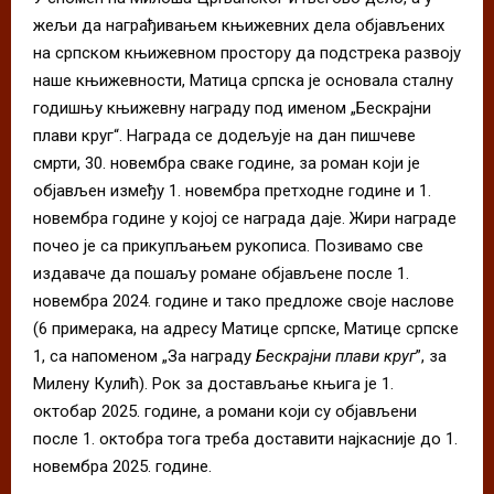
жељи да награђивањем књижевних дела објављених
на српском књижевном простору да подстрека развоју
наше књижевности, Матица српска је основала сталну
годишњу књижевну награду под именом „Бескрајни
плави круг“. Награда се додељује на дан пишчеве
смрти, 30. новембра сваке године, за роман који је
објављен између 1. новембра претходне године и 1.
новембра године у којој се награда даје. Жири награде
почео је са прикупљањем рукописа. Позивамо све
издаваче да пошаљу романе објављене после 1.
новембра 2024. године и тако предложе своје наслове
(6 примерака, на адресу Матице српске, Матице српске
1, са напоменом „За награду
Бескрајни плави круг
”, за
Милену Кулић). Рок за достављање књига је 1.
октобар 2025. године, а романи који су објављени
после 1. октобра тога треба доставити најкасније до 1.
новембра 2025. године.