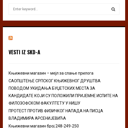
S
e
a
S
r
c
E
h
f
A
o
VESTI IZ SKD-A
r
R
:
C
Књижевни магазин – мејл за слање прилога
H
САОПШТЕЊЕ СРПСКОГ КЊИЖЕВНОГ ДРУШТВА
ПОВОДОМ УКИДАЊА БУЏЕТСКИХ МЕСТА ЗА
КАНДИДАТЕ КОЈИ СУ ПОЛОЖИЛИ ПРИЈЕМНЕ ИСПИТЕ НА
ФИЛОЗОФСКОМ ФАКУЛТЕТУ У НИШУ
ПРОТЕСТ ПРОТИВ ФИЗИЧКОГ НАПАДА НА ПИСЦА
ВЛАДИМИРА АРСЕНИЈЕВИЋА
Књижевни магазин број 248-249-250