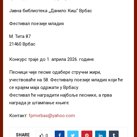
Јавна библиотека „Данило Киш“ Врбас
Фестивал поезије младих
М. Тита 87
21460 Врбас
Конкурс траје до 1. априла 2026. године.
Песници чије песме одабере стручни жири,
учествоваће на 58. Фестивалу поезије младих који ће
се крајем маја одржати у Врбасу.
Фестивал ће наградити најбоље песнике, а прва
награда је штампање књиге.
Контакт:
fpmvrbas@yahoo.com
SHARE
0