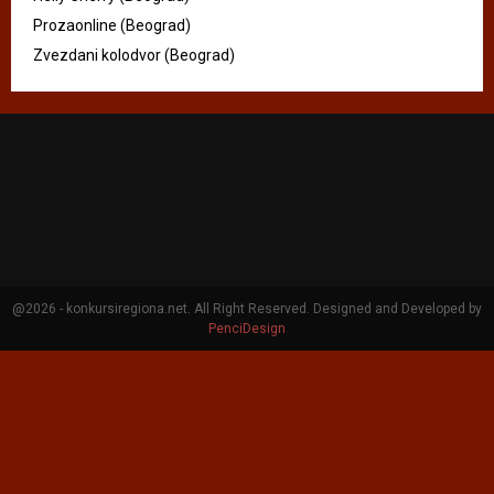
Prozaonline (Beograd)
Zvezdani kolodvor (Beograd)
@2026 - konkursiregiona.net. All Right Reserved. Designed and Developed by
PenciDesign