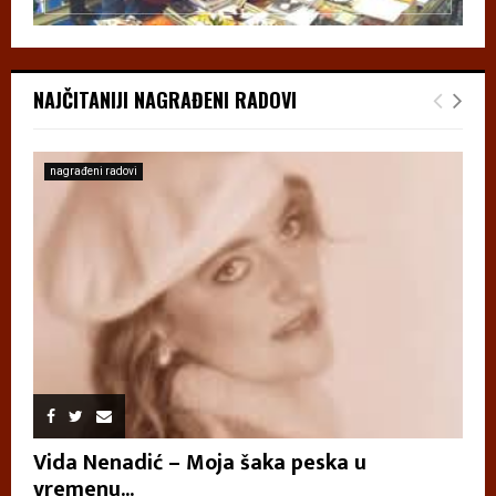
NAJČITANIJI NAGRAĐENI RADOVI
nagrađeni radovi
Vida Nenadić – Moja šaka peska u
vremenu...