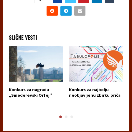
SLIČNE VESTI
za
Konkurs za nagradu
Konkurs za najbolju
K
„Smederevski Orfej“
neobjavljenu zbirku priča
D
T