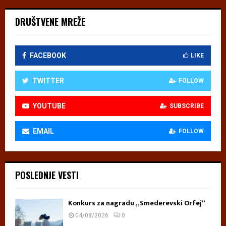
DRUŠTVENE MREŽE
FACEBOOK
LIKE
TWITTER
FOLLOW
YOUTUBE
SUBSCRIBE
EMAIL
FOLLOW
POSLEDNJE VESTI
Konkurs za nagradu „Smederevski Orfej“
04/08/2026
0