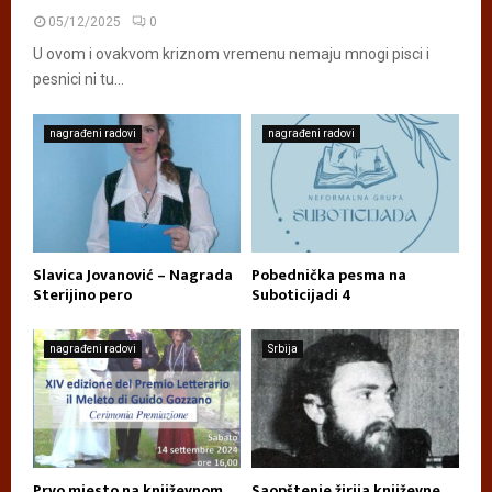
05/12/2025
0
U ovom i ovakvom kriznom vremenu nemaju mnogi pisci i
pesnici ni tu...
nagrađeni radovi
nagrađeni radovi
Slavica Jovanović – Nagrada
Pobednička pesma na
Sterijino pero
Suboticijadi 4
nagrađeni radovi
Srbija
Prvo mjesto na književnom
Saopštenje žirija književne