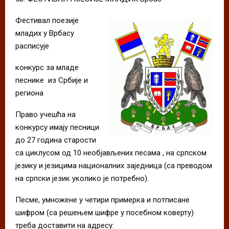
Фестивал поезије
младих у Врбасу
расписује
конкурс за младе
песнике из Србије и
региона
Право учешћа на
конкурсу имају песници
до 27 година старости
са циклусом од 10 необјављених песама , на српском
језику и језицима националних заједница (са преводом
на српски језик уколико је потребно).
Песме, умножене у четири примерка и потписане
шифром (са решењем шифре у посебном коверту)
треба доставити на адресу: