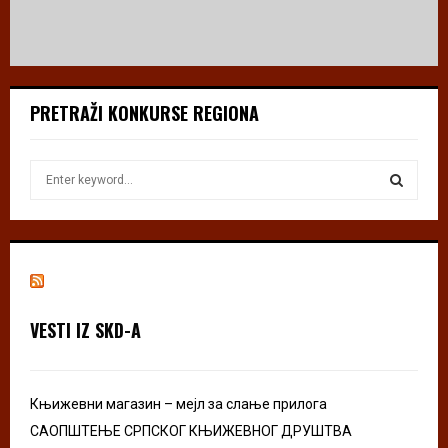
PRETRAŽI KONKURSE REGIONA
S
e
a
S
r
c
E
h
f
A
o
VESTI IZ SKD-A
r
R
:
C
Књижевни магазин – мејл за слање прилога
H
САОПШТЕЊЕ СРПСКОГ КЊИЖЕВНОГ ДРУШТВА