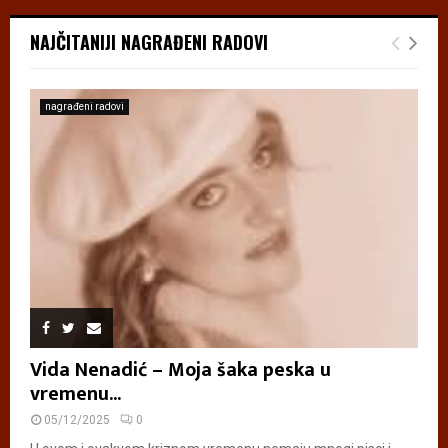
NAJČITANIJI NAGRAĐENI RADOVI
nagrađeni radovi
Vida Nenadić – Moja šaka peska u
vremenu...
05/12/2025
0