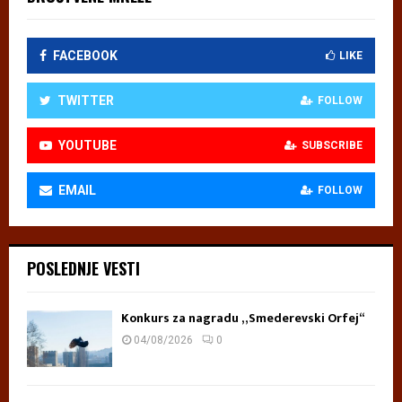
FACEBOOK
LIKE
TWITTER
FOLLOW
YOUTUBE
SUBSCRIBE
EMAIL
FOLLOW
POSLEDNJE VESTI
Konkurs za nagradu „Smederevski Orfej“
04/08/2026
0