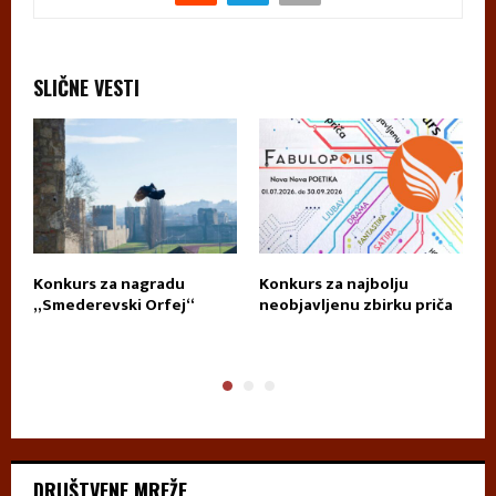
SLIČNE VESTI
za
Konkurs za nagradu
Konkurs za najbolju
K
„Smederevski Orfej“
neobjavljenu zbirku priča
D
T
DRUŠTVENE MREŽE