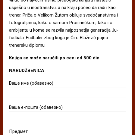
uspešno u inostranstvu, a na kraju počeo da radi i kao
trener. Priča o Velikom Žutom obiluje svedočanstvima i
fotografijama, kako o samom Prosinečkom, tako i o
ambijentu u kome se razvila najpoznatija generacija Ju-
fudbala. Fudbaler zbog koga je Ćiro Blažević pojeo
trenersku diplomu.
Knjiga se može naručiti po ceni od 500 din.
NARUDŽBENICA
Ваше име (обавезно)
Ваша е-пошта (обавезно)
Предмет