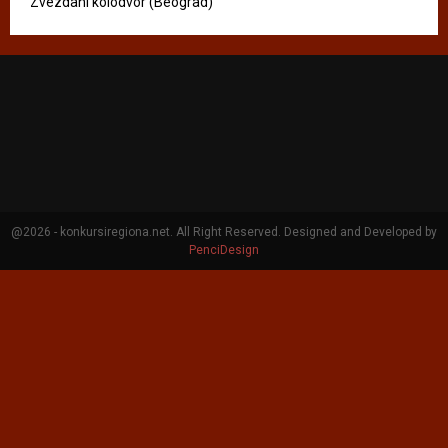
Zvezdani kolodvor (Beograd)
@2026 - konkursiregiona.net. All Right Reserved. Designed and Developed by
PenciDesign