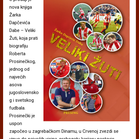
nova knjiga
Žarka
Dapčevića
Dabe – Veliki
Žuti, koja prati
biografiju
Roberta
Prosinečkog,
jednog od
najvećih
asova
jugoslovensko
g i svetskog
fudbala.
Prosinečki je
uspon
započeo u zagrebačkom Dinamu, u Crvenoj zvezdi se
vinuo do najvećih visina, prebogatu karijeru nastavio