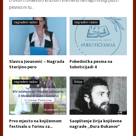
U ovom i ovakvom kriznom vremenu nemaju mnogi pisci i
pesnici ni tu...
nagrađeni radovi
nagrađeni radovi
Slavica Jovanović – Nagrada
Pobednička pesma na
Sterijino pero
Suboticijadi 4
nagrađeni radovi
Srbija
Prvo mjesto na književnom
Saopštenje žirija književne
festivalu u Torinu za...
nagrade „Đura Đukanov“