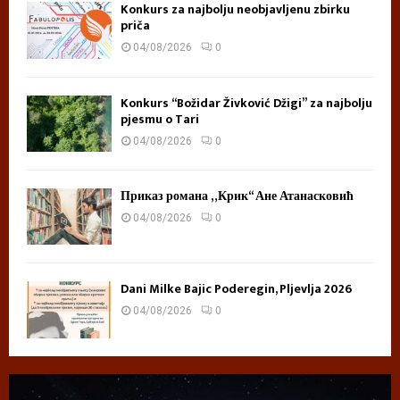
Konkurs za najbolju neobjavljenu zbirku
priča
04/08/2026
0
Konkurs “Božidar Živković Džigi” za najbolju
pjesmu o Tari
04/08/2026
0
Приказ романа „Крик“ Ане Атанасковић
04/08/2026
0
Dani Milke Bajic Poderegin, Pljevlja 2026
04/08/2026
0