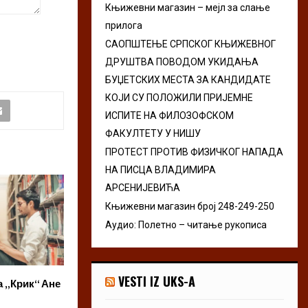
Књижевни магазин – мејл за слање
r
R
прилога
:
C
САОПШТЕЊЕ СРПСКОГ КЊИЖЕВНОГ
ДРУШТВА ПОВОДОМ УКИДАЊА
H
БУЏЕТСКИХ МЕСТА ЗА КАНДИДАТЕ
КОЈИ СУ ПОЛОЖИЛИ ПРИЈЕМНЕ
ИСПИТЕ НА ФИЛОЗОФСКОМ
ФАКУЛТЕТУ У НИШУ
ПРОТЕСТ ПРОТИВ ФИЗИЧКОГ НАПАДА
НА ПИСЦА ВЛАДИМИРА
АРСЕНИЈЕВИЋА
Књижевни магазин број 248-249-250
Аудио: Полетно – читање рукописа
VESTI IZ UKS-A
 „Крик“ Ане
Poetum otvara konkurs za
Uži izbor 12. Pre
zbornik kratkih priča
konkursa za najb