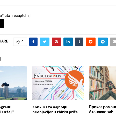
a* cta_recaptcha]
HARE
0
I
agradu
Konkurs za najbolju
Приказ романа
 Orfej“
neobjavljenu zbirku priča
Атанасковић