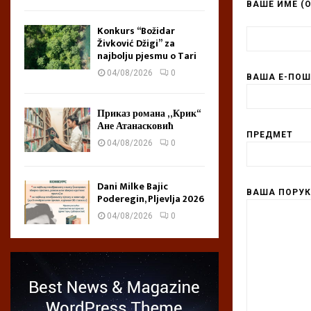
ВАШЕ ИМЕ (
Konkurs “Božidar
Živković Džigi” za
najbolju pjesmu o Tari
04/08/2026
0
ВАША Е-ПОШ
Приказ романа „Крик“
Ане Атанасковић
ПРЕДМЕТ
04/08/2026
0
Dani Milke Bajic
ВАША ПОРУ
Poderegin, Pljevlja 2026
04/08/2026
0