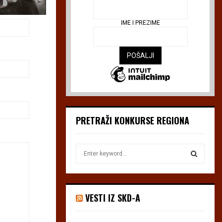
IME I PREZIME
PRETRAŽI KONKURSE REGIONA
S
e
a
S
r
c
E
VESTI IZ SKD-A
h
f
A
o