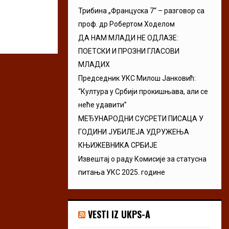
neobjavljenu zb
Трибина „Француска 7“ – разговор са
проф. др Робертом Ходелом
ДА НАМ МЛАДИ НЕ ОДЛАЗЕ:
ПОЕТСКИ И ПРОЗНИ ГЛАСОВИ
МЛАДИХ
Председник УКС Милош Јанковић:
“Култура у Србији прокишњава, али се
неће удавити”
МЕЂУНАРОДНИ СУСРЕТИ ПИСАЦА У
ГОДИНИ ЈУБИЛЕЈА УДРУЖЕЊА
КЊИЖЕВНИКА СРБИЈЕ
Извештај о раду Комисије за статусна
питања УКС 2025. године
VESTI IZ UKPS-A