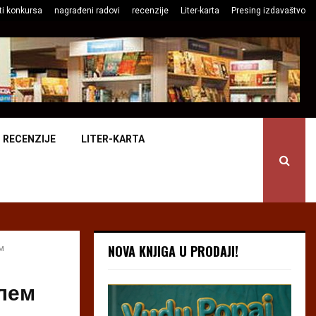
ti konkursa
nagrađeni radovi
recenzije
Liter-karta
Presing izdavaštvo
RECENZIJE
LITER-KARTA
NOVA KNJIGA U PRODAJI!
м
лем