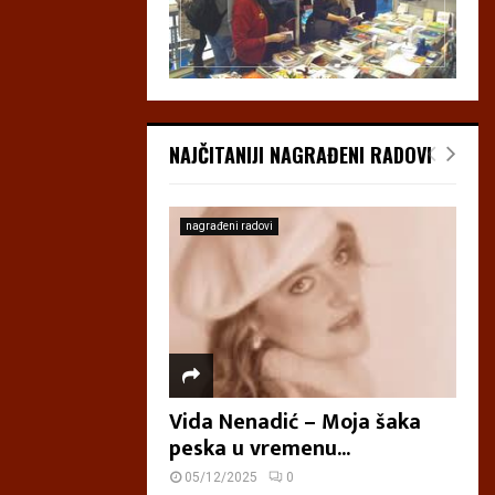
NAJČITANIJI NAGRAĐENI RADOVI
nagrađeni radovi
Vida Nenadić – Moja šaka
peska u vremenu...
05/12/2025
0