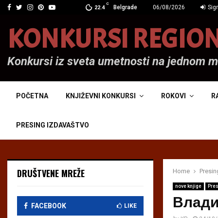
C
Facebook
Twitter
Instagram
Pinterest
Youtube
Belgrade
06/08/2026
Sign
22.4
KONKURSI REGIO
Konkursi iz sveta umetnosti na jednom 
POČETNA
KNJIŽEVNI KONKURSI
ROKOVI
R
PRESING IZDAVAŠTVO
DRUŠTVENE MREŽE
Home
Presin
nove knjige
Pres
Влади
FACEBOOK
LIKE