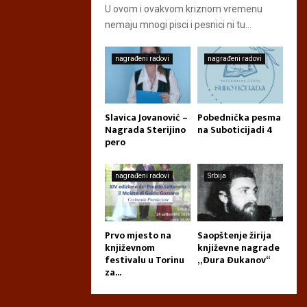
U ovom i ovakvom kriznom vremenu
nemaju mnogi pisci i pesnici ni tu...
nagrađeni radovi
nagrađeni radovi
Slavica Jovanović –
Pobednička pesma
Nagrada Sterijino
na Suboticijadi 4
pero
nagrađeni radovi
Srbija
Prvo mjesto na
Saopštenje žirija
književnom
književne nagrade
festivalu u Torinu
„Đura Đukanov“
za...