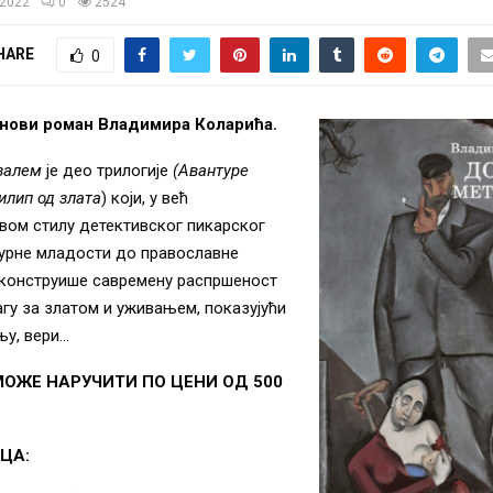
/2022
0
2524
HARE
0
е нови роман Владимира Коларића.
залем
је део трилогије
(Авантуре
илип од злата
) који, у већ
вом стилу детективског пикарског
урне младости до православне
еконструише савремену распршеност
агу за златом и уживањем, показујући
њу, вери…
МОЖЕ НАРУЧИТИ ПО ЦЕНИ ОД 500
ЦА: