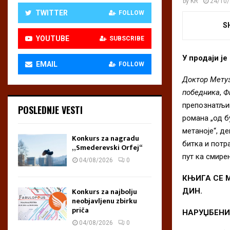
by
KR
24/10
TWITTER
FOLLOW
S
YOUTUBE
SUBSCRIBE
У продаји ј
EMAIL
FOLLOW
Доктор Мету
победника
,
Ф
препознатљи
POSLEDNJE VESTI
романа „од б
метаноје“, д
Konkurs za nagradu
битка и потр
„Smederevski Orfej“
пут ка смире
04/08/2026
0
КЊИГА СЕ 
Konkurs za najbolju
ДИН.
neobjavljenu zbirku
priča
НАРУЏБЕНИ
04/08/2026
0