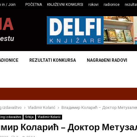
 in / Join
POČETNA
KNJIŽEVNI KONKURSI
rokovi
radionice
rezulta
NA
mestu
ADIONICE
REZULTATI KONKURSA
NAGRAĐENI RADOVI
g izdavaštvo
Vladimir Kolarić
Владимир Коларић – Доктор Метузале
ing izdavaštvo
Srbija
Vladimir Kolarić
мир Коларић – Доктор Метуза