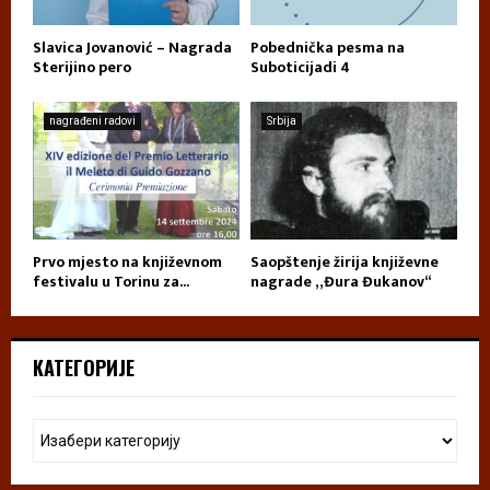
Slavica Jovanović – Nagrada
Pobednička pesma na
Sterijino pero
Suboticijadi 4
nagrađeni radovi
Srbija
Prvo mjesto na književnom
Saopštenje žirija književne
festivalu u Torinu za...
nagrade „Đura Đukanov“
КАТЕГОРИЈЕ