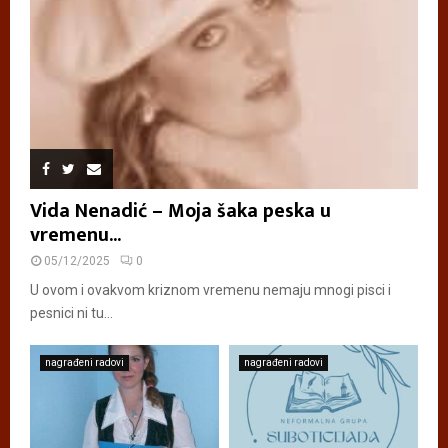
Vida Nenadić – Moja šaka peska u
vremenu...
05/12/2025
0
U ovom i ovakvom kriznom vremenu nemaju mnogi pisci i
pesnici ni tu...
nagrađeni radovi
nagrađeni radovi