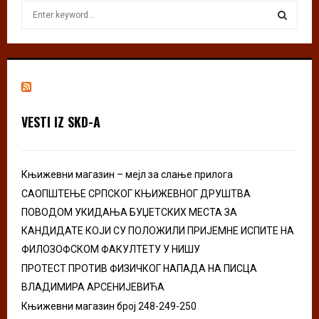
S
e
a
S
r
c
E
h
f
A
o
VESTI IZ SKD-A
r
R
:
C
Књижевни магазин – мејл за слање прилога
H
САОПШТЕЊЕ СРПСКОГ КЊИЖЕВНОГ ДРУШТВА
ПОВОДОМ УКИДАЊА БУЏЕТСКИХ МЕСТА ЗА
КАНДИДАТЕ КОЈИ СУ ПОЛОЖИЛИ ПРИЈЕМНЕ ИСПИТЕ НА
ФИЛОЗОФСКОМ ФАКУЛТЕТУ У НИШУ
ПРОТЕСТ ПРОТИВ ФИЗИЧКОГ НАПАДА НА ПИСЦА
ВЛАДИМИРА АРСЕНИЈЕВИЋА
Књижевни магазин број 248-249-250