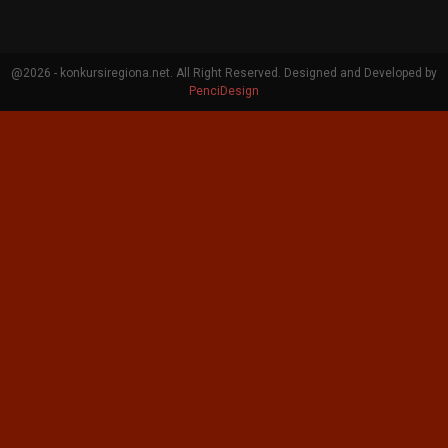
@2026 - konkursiregiona.net. All Right Reserved. Designed and Developed by
PenciDesign