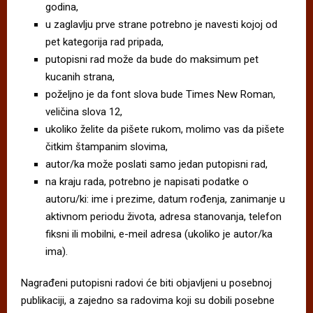
godina,
u zaglavlju prve strane potrebno je navesti kojoj od
pet kategorija rad pripada,
putopisni rad može da bude do maksimum pet
kucanih strana,
poželjno je da font slova bude Times New Roman,
veličina slova 12,
ukoliko želite da pišete rukom, molimo vas da pišete
čitkim štampanim slovima,
autor/ka može poslati samo jedan putopisni rad,
na kraju rada, potrebno je napisati podatke o
autoru/ki: ime i prezime, datum rođenja, zanimanje u
aktivnom periodu života, adresa stanovanja, telefon
fiksni ili mobilni, e-meil adresa (ukoliko je autor/ka
ima).
Nagrađeni putopisni radovi će biti objavljeni u posebnoj
publikaciji, a zajedno sa radovima koji su dobili posebne