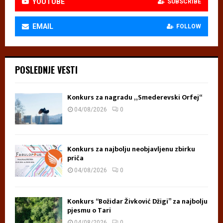
YOUTUBE
SUBSCRIBE
EMAIL
FOLLOW
POSLEDNJE VESTI
Konkurs za nagradu „Smederevski Orfej“
04/08/2026
0
Konkurs za najbolju neobjavljenu zbirku
priča
04/08/2026
0
Konkurs “Božidar Živković Džigi” za najbolju
pjesmu o Tari
04/08/2026
0