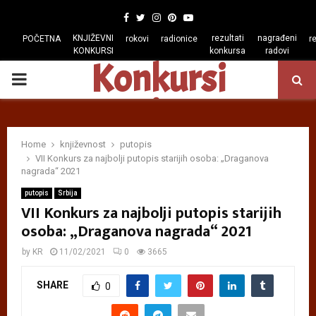
Facebook
Twitter
Instagram
Pinterest
Youtube
KNJIŽEVNI
rezultati
nagrađeni
POČETNA
rokovi
radionice
r
KONKURSI
konkursa
radovi
Konkursi
PRIMARY
regiona
MENU
Home
književnost
putopis
VII Konkurs za najbolji putopis starijih osoba: „Draganova
nagrada“ 2021
putopis
Srbija
VII Konkurs za najbolji putopis starijih
osoba: „Draganova nagrada“ 2021
by
KR
11/02/2021
0
3665
SHARE
0