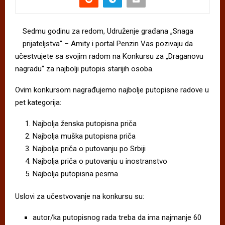
Sedmu godinu za redom, Udruženje građana „Snaga
prijateljstva“ – Amity i portal Penzin Vas pozivaju da
učestvujete sa svojim radom na Konkursu za „Draganovu
nagradu“ za najbolji putopis starijih osoba.
Ovim konkursom nagrađujemo najbolje putopisne radove u
pet kategorija:
Najbolja ženska putopisna priča
Najbolja muška putopisna priča
Najbolja priča o putovanju po Srbiji
Najbolja priča o putovanju u inostranstvo
Najbolja putopisna pesma
Uslovi za učestvovanje na konkursu su:
autor/ka putopisnog rada treba da ima najmanje 60