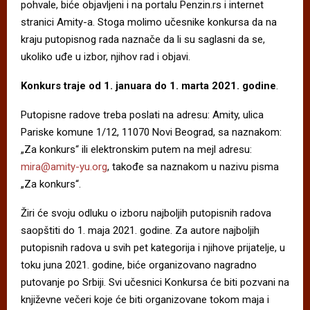
pohvale, biće objavljeni i na portalu Penzin.rs i internet
stranici Amity-a. Stoga molimo učesnike konkursa da na
kraju putopisnog rada naznače da li su saglasni da se,
ukoliko uđe u izbor, njihov rad i objavi.
Konkurs traje od 1. januara do 1. marta 2021. godine
.
Putopisne radove treba poslati na adresu: Amity, ulica
Pariske komune 1/12, 11070 Novi Beograd, sa naznakom:
„Za konkurs“ ili elektronskim putem na mejl adresu:
mira@amity-yu.org
, takođe sa naznakom u nazivu pisma
„Za konkurs“.
Žiri će svoju odluku o izboru najboljih putopisnih radova
saopštiti do 1. maja 2021. godine. Za autore najboljih
putopisnih radova u svih pet kategorija i njihove prijatelje, u
toku juna 2021. godine, biće organizovano nagradno
putovanje po Srbiji. Svi učesnici Konkursa će biti pozvani na
književne večeri koje će biti organizovane tokom maja i