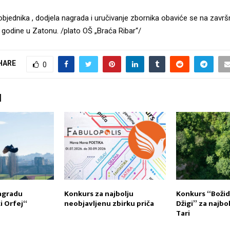
bjednika , dodjela nagrada i uručivanje zbornika obaviće se na zavr
.
godine u Zatonu. /plato OŠ „Braća Ribar“/
HARE
0
I
agradu
Konkurs za najbolju
Konkurs “Božid
 Orfej“
neobjavljenu zbirku priča
Džigi” za najbo
Tari