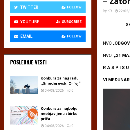
– Zato
TWITTER
FOLLOW
by
KR
22/02
YOUTUBE
SUBSCRIBE
S
EMAIL
FOLLOW
NVO
„ODGO
NVO
„21 MA
POSLEDNJE VESTI
R A S P I S U
Konkurs za nagradu
VI MEĐUNAR
„Smederevski Orfej“
04/08/2026
0
Konkurs za najbolju
neobjavljenu zbirku
priča
04/08/2026
0