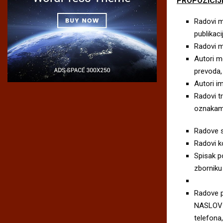
PROPOZICIJ
Radovi m
publikac
Radovi mo
Autori mo
prevoda,
Autori im
Radovi t
oznakama
Radove s
Radovi ko
Spisak po
zborniku 
Radove p
NASLOV –
telefona