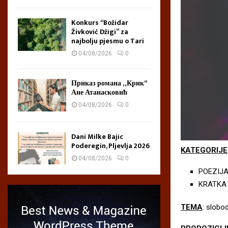
Konkurs “Božidar
Živković Džigi” za
najbolju pjesmu o Tari
04/08/2026
0
Приказ романа „Крик“
Ане Атанасковић
04/08/2026
0
Dani Milke Bajic
Poderegin, Pljevlja 2026
KATEGORIJE
04/08/2026
0
POEZIJ
KRATKA
TEMA
: slobo