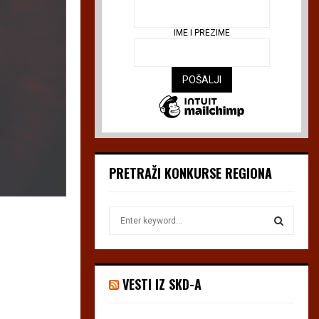
IME I PREZIME
PRETRAŽI KONKURSE REGIONA
S
e
a
S
r
c
E
VESTI IZ SKD-A
h
f
A
o