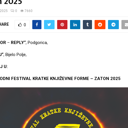
n 2025
/2025
0
7660
HARE
0
VOR
–
REPLY“
, Podgorica,
J“
, Bijelo Polje,
 J U:
ODNI FESTIVAL KRATKE KNJIŽEVNE FORME – ZATON 2025