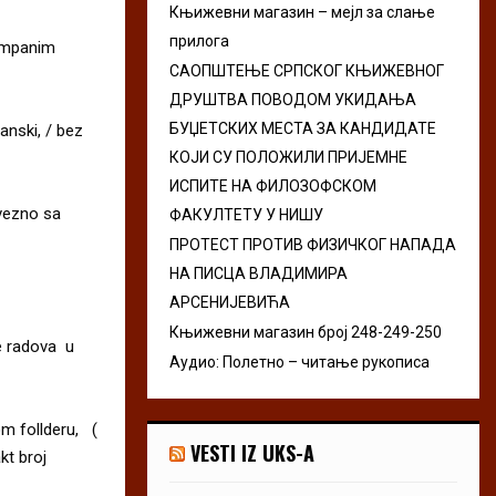
Књижевни магазин – мејл за слање
r
R
прилога
:
tampanim
C
САОПШТЕЊЕ СРПСКОГ КЊИЖЕВНОГ
ДРУШТВА ПОВОДОМ УКИДАЊА
H
БУЏЕТСКИХ МЕСТА ЗА КАНДИДАТЕ
anski, / bez
КОЈИ СУ ПОЛОЖИЛИ ПРИЈЕМНЕ
ИСПИТЕ НА ФИЛОЗОФСКОМ
vezno sa
ФАКУЛТЕТУ У НИШУ
ПРОТЕСТ ПРОТИВ ФИЗИЧКОГ НАПАДА
НА ПИСЦА ВЛАДИМИРА
АРСЕНИЈЕВИЋА
Књижевни магазин број 248-249-250
je radova u
Аудио: Полетно – читање рукописа
m follderu, (
VESTI IZ UKS-A
kt broj