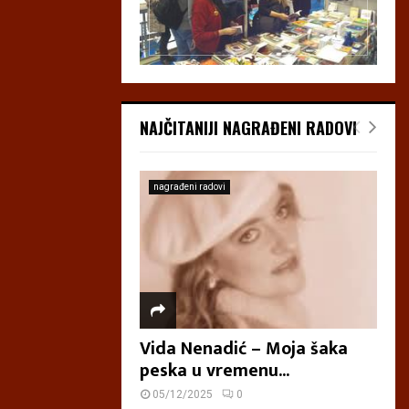
NAJČITANIJI NAGRAĐENI RADOVI
nagrađeni radovi
Vida Nenadić – Moja šaka
peska u vremenu...
05/12/2025
0