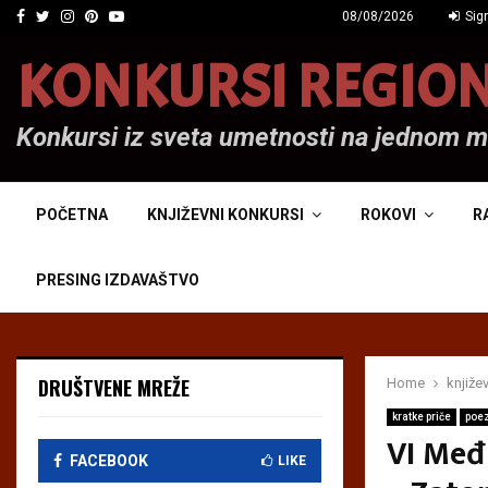
Facebook
Twitter
Instagram
Pinterest
Youtube
08/08/2026
Sign
KONKURSI REGIO
Konkursi iz sveta umetnosti na jednom 
POČETNA
KNJIŽEVNI KONKURSI
ROKOVI
R
PRESING IZDAVAŠTVO
DRUŠTVENE MREŽE
Home
knjiže
kratke priče
poez
VI Međ
FACEBOOK
LIKE