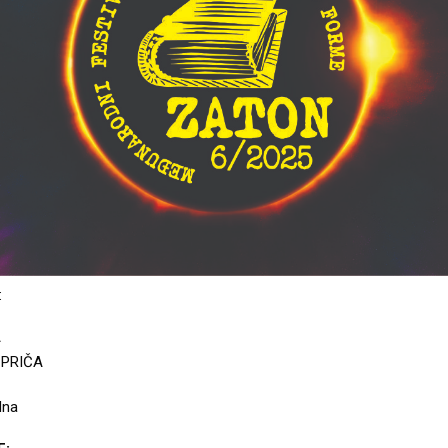
:
A
 PRIČA
dna