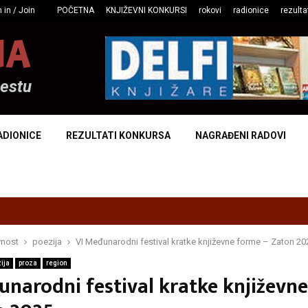
 in / Join
POČETNA
KNJIŽEVNI KONKURSI
rokovi
radionice
rezulta
NA
mestu
ADIONICE
REZULTATI KONKURSA
NAGRAĐENI RADOVI
vnost
poezija
VI Međunarodni festival kratke književne forme – Zaton 20
ija
proza
region
unarodni festival kratke književn