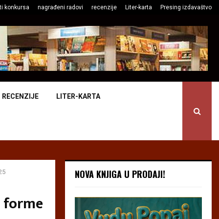
ti konkursa
nagrađeni radovi
recenzije
Liter-karta
Presing izdavaštvo
RECENZIJE
LITER-KARTA
NOVA KNJIGA U PRODAJI!
25
e forme