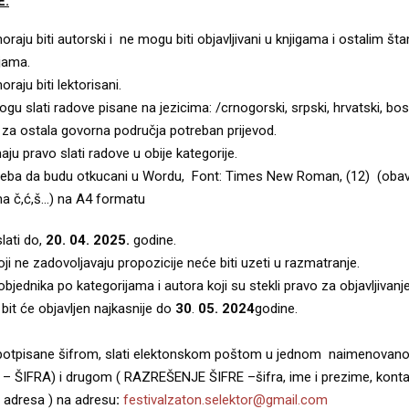
E:
oraju biti autorski i ne mogu biti objavljivani u knjigama i ostalim š
ijama.
raju biti lektorisani.
gu slati radove pisane na jezicima: /crnogorski, srpski, hrvatski, bos
 za ostala govorna područja potreban prijevod.
aju pravo slati radove u obije kategorije.
reba da budu otkucani u Wordu, Font: Times New Roman, (12) (oba
 č,ć,š…) na A4 formatu
lati do,
20. 04. 2025.
godine.
ji ne zadovoljavaju propozicije neće biti uzeti u razmatranje.
bjednika po kategorijama i autora koji su stekli pravo za objavljivan
bit će objavljen najkasnije do
30
.
05. 2024
godine.
otpisane šifrom, slati elektonskom poštom u jednom naimenovano
 ŠIFRA) i drugom ( RAZREŠENJE ŠIFRE –šifra, ime i prezime, konta
, adresa ) na adresu
:
festivalzaton.selektor@gmail.com