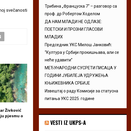
Трибина „Француска 7“ – разговор са
šnoj svečanosti
проф. др Робертом Ходелом
ДА НАМ МЛАДИ НЕ ОДЛАЗЕ:
ПОЕТСКИ И ПРОЗНИ ГЛАСОВИ
МЛАДИХ
Председник УКС Милош Јанковић:
“Култура у Србији прокишњава, али се
неће удавити”
МЕЂУНАРОДНИ СУСРЕТИ ПИСАЦА У
ГОДИНИ ЈУБИЛЕЈА УДРУЖЕЊА
КЊИЖЕВНИКА СРБИЈЕ
Извештај о раду Комисије за статусна
питања УКС 2025. године
ar Živković
Dani Milke Bajic Poderegin,
Poetum otvara k
lju pjesmu o
Pljevlja 2026
zbornik kratkih p
VESTI IZ UKPS-A