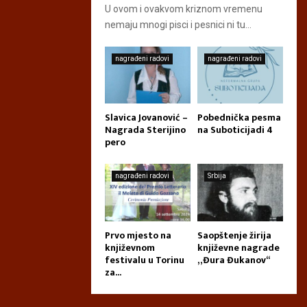
U ovom i ovakvom kriznom vremenu
nemaju mnogi pisci i pesnici ni tu...
nagrađeni radovi
nagrađeni radovi
Slavica Jovanović –
Pobednička pesma
Nagrada Sterijino
na Suboticijadi 4
pero
nagrađeni radovi
Srbija
Prvo mjesto na
Saopštenje žirija
književnom
književne nagrade
festivalu u Torinu
„Đura Đukanov“
za...