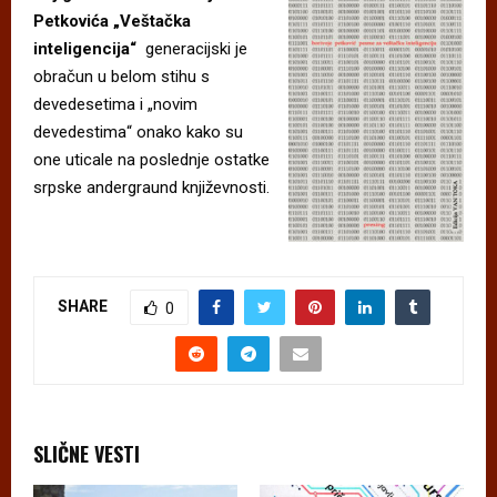
Petkovića „Veštačka
inteligencija“
generacijski je
obračun u belom stihu s
devedesetima i „novim
devedestima“ onako kako su
one uticale na poslednje ostatke
srpske andergraund književnosti.
SHARE
0
SLIČNE VESTI