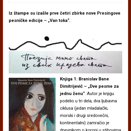
Iz štampe su izašle prve četiri zbirke nove Presingove
pesničke edicije – „Van toka“.
Knjiga 1: Branislav Bane
Dimitrijević – „Dve pesme za
jednu ženu“
. Autor je knjigu
podelio u tri dela, dva ljubavna
ciklusa (jedan mladalački,
morski i drugi sredovečni,
kontinentalni) zamračio je
dnevnikom o koroni u stihovima.