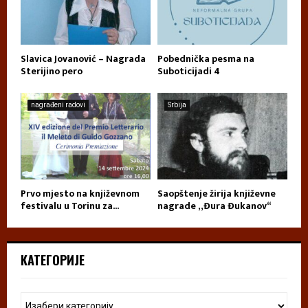
Slavica Jovanović – Nagrada
Pobednička pesma na
Sterijino pero
Suboticijadi 4
nagrađeni radovi
Srbija
Prvo mjesto na književnom
Saopštenje žirija književne
festivalu u Torinu za...
nagrade „Đura Đukanov“
КАТЕГОРИЈЕ