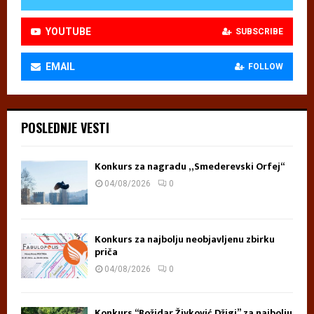
YOUTUBE
SUBSCRIBE
EMAIL
FOLLOW
POSLEDNJE VESTI
Konkurs za nagradu „Smederevski Orfej“
04/08/2026
0
Konkurs za najbolju neobjavljenu zbirku
priča
04/08/2026
0
Konkurs “Božidar Živković Džigi” za najbolju