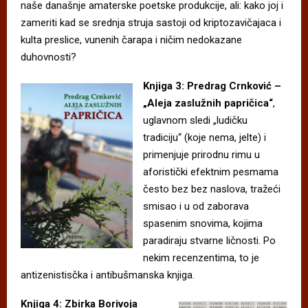
naše današnje amaterske poetske produkcije, ali: kako joj i
zameriti kad se srednja struja sastoji od kriptozavičajaca i
kulta preslice, vunenih čarapa i ničim nedokazane
duhovnosti?
Knjiga 3: Predrag Crnković –
„Aleja zaslužnih papričica“
,
uglavnom sledi „ludičku
tradiciju“ (koje nema, jelte) i
primenjuje prirodnu rimu u
aforistički efektnim pesmama
često bez bez naslova, tražeći
smisao i u od zaborava
spasenim snovima, kojima
paradiraju stvarne ličnosti. Po
nekim recenzentima, to je
antizenistisčka i antibušmanska knjiga.
Knjiga 4: Zbirka Borivoja