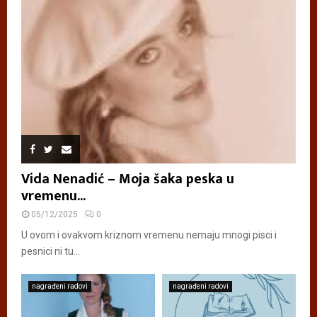
Vida Nenadić – Moja šaka peska u
vremenu...
05/12/2025
0
U ovom i ovakvom kriznom vremenu nemaju mnogi pisci i
pesnici ni tu...
nagrađeni radovi
nagrađeni radovi