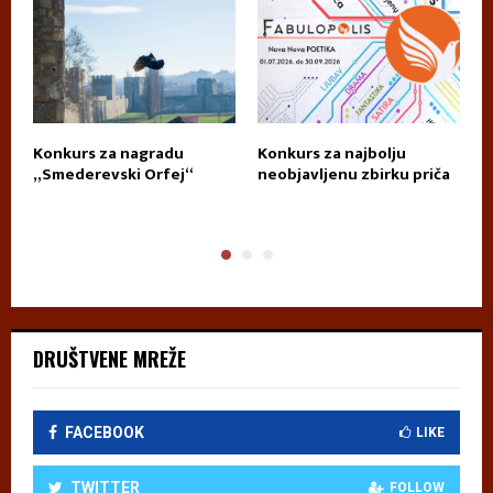
za
Konkurs za nagradu
Konkurs za najbolju
K
„Smederevski Orfej“
neobjavljenu zbirku priča
D
T
DRUŠTVENE MREŽE
FACEBOOK
LIKE
TWITTER
FOLLOW