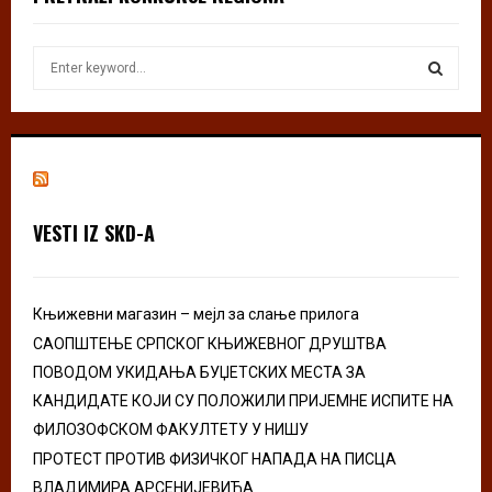
S
e
a
S
r
c
E
h
f
A
o
VESTI IZ SKD-A
r
R
:
C
Књижевни магазин – мејл за слање прилога
H
САОПШТЕЊЕ СРПСКОГ КЊИЖЕВНОГ ДРУШТВА
ПОВОДОМ УКИДАЊА БУЏЕТСКИХ МЕСТА ЗА
КАНДИДАТЕ КОЈИ СУ ПОЛОЖИЛИ ПРИЈЕМНЕ ИСПИТЕ НА
ФИЛОЗОФСКОМ ФАКУЛТЕТУ У НИШУ
ПРОТЕСТ ПРОТИВ ФИЗИЧКОГ НАПАДА НА ПИСЦА
ВЛАДИМИРА АРСЕНИЈЕВИЋА