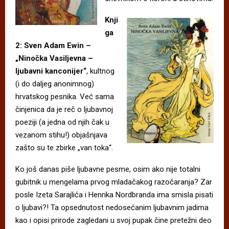
Knji
ga
2: Sven Adam Ewin –
„Ninočka Vasiljevna –
ljubavni kanconijer“
, kultnog
(i do daljeg anonimnog)
hrvatskog pesnika. Već sama
činjenica da je reč o ljubavnoj
poeziji (a jedna od njih čak u
vezanom stihu!) objašnjava
zašto su te zbirke „van toka“.
Ko još danas piše ljubavne pesme, osim ako nije totalni
gubitnik u mengelama prvog mladačakog razočaranja? Zar
posle Izeta Sarajlića i Henrika Nordbranda ima smisla pisati
o ljubavi?! Ta opsednutost nedosećanim ljubavnim jadima
kao i opisi prirode zagledani u svoj pupak čine pretežni deo