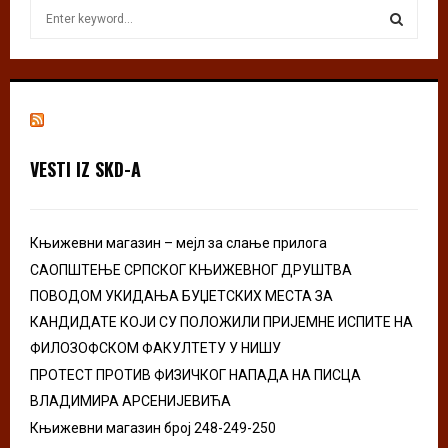
S
e
a
S
r
c
E
h
f
A
o
VESTI IZ SKD-A
r
R
:
C
Књижевни магазин – мејл за слање прилога
H
САОПШТЕЊЕ СРПСКОГ КЊИЖЕВНОГ ДРУШТВА
ПОВОДОМ УКИДАЊА БУЏЕТСКИХ МЕСТА ЗА
КАНДИДАТЕ КОЈИ СУ ПОЛОЖИЛИ ПРИЈЕМНЕ ИСПИТЕ НА
ФИЛОЗОФСКОМ ФАКУЛТЕТУ У НИШУ
ПРОТЕСТ ПРОТИВ ФИЗИЧКОГ НАПАДА НА ПИСЦА
ВЛАДИМИРА АРСЕНИЈЕВИЋА
Књижевни магазин број 248-249-250