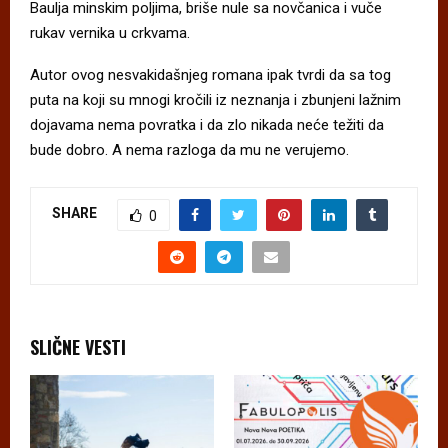
Baulja minskim poljima, briše nule sa novčanica i vuče
rukav vernika u crkvama.
Autor ovog nesvakidašnjeg romana ipak tvrdi da sa tog
puta na koji su mnogi kročili iz neznanja i zbunjeni lažnim
dojavama nema povratka i da zlo nikada neće težiti da
bude dobro. A nema razloga da mu ne verujemo.
SHARE
0
SLIČNE VESTI