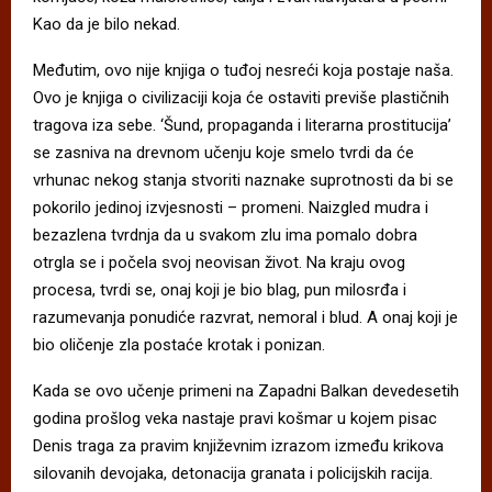
Kao da je bilo nekad.
Međutim, ovo nije knjiga o tuđoj nesreći koja postaje naša.
Ovo je knjiga o civilizaciji koja će ostaviti previše plastičnih
tragova iza sebe. ‘Šund, propaganda i literarna prostitucija’
se zasniva na drevnom učenju koje smelo tvrdi da će
vrhunac nekog stanja stvoriti naznake suprotnosti da bi se
pokorilo jedinoj izvjesnosti – promeni. Naizgled mudra i
bezazlena tvrdnja da u svakom zlu ima pomalo dobra
otrgla se i počela svoj neovisan život. Na kraju ovog
procesa, tvrdi se, onaj koji je bio blag, pun milosrđa i
razumevanja ponudiće razvrat, nemoral i blud. A onaj koji je
bio oličenje zla postaće krotak i ponizan.
Kada se ovo učenje primeni na Zapadni Balkan devedesetih
godina prošlog veka nastaje pravi košmar u kojem pisac
Denis traga za pravim književnim izrazom između krikova
silovanih devojaka, detonacija granata i policijskih racija.