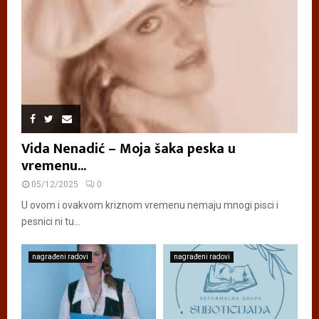
Vida Nenadić – Moja šaka peska u
vremenu...
05/12/2025
0
U ovom i ovakvom kriznom vremenu nemaju mnogi pisci i
pesnici ni tu...
nagrađeni radovi
nagrađeni radovi