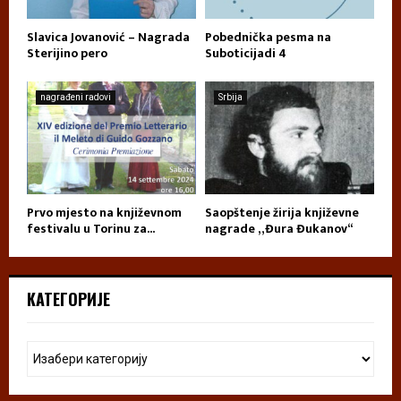
Slavica Jovanović – Nagrada
Pobednička pesma na
Sterijino pero
Suboticijadi 4
nagrađeni radovi
Srbija
Prvo mjesto na književnom
Saopštenje žirija književne
festivalu u Torinu za...
nagrade „Đura Đukanov“
КАТЕГОРИЈЕ