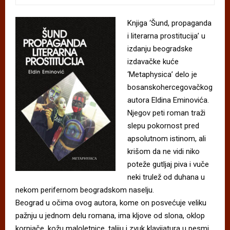
Knjiga ‘Šund, propaganda
i literarna prostitucija’ u
izdanju beogradske
izdavačke kuće
‘Metaphysica’ delo je
bosanskohercegovačkog
autora Eldina Eminovića.
Njegov peti roman traži
slepu pokornost pred
apsolutnom istinom, ali
krišom da ne vidi niko
poteže gutljaj piva i vuče
neki trulež od duhana u
nekom perifernom beogradskom naselju.
Beograd u očima ovog autora, kome on posvećuje veliku
pažnju u jednom delu romana, ima kljove od slona, oklop
kornjače, kožu maloletnice, taliju i zvuk klavijatura u pesmi