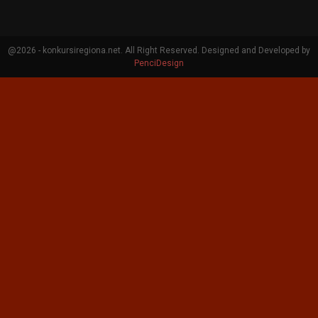
@2026 - konkursiregiona.net. All Right Reserved. Designed and Developed by
PenciDesign