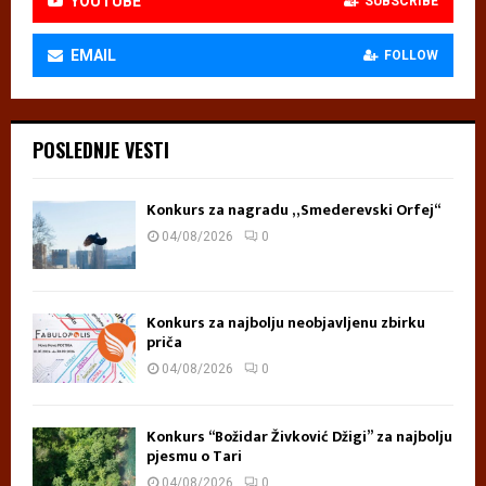
YOUTUBE
SUBSCRIBE
EMAIL
FOLLOW
POSLEDNJE VESTI
Konkurs za nagradu „Smederevski Orfej“
04/08/2026
0
Konkurs za najbolju neobjavljenu zbirku
priča
04/08/2026
0
Konkurs “Božidar Živković Džigi” za najbolju
pjesmu o Tari
04/08/2026
0