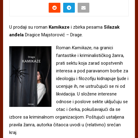
U prodaji su roman
Kamikaze
i zbirka pesama
Silazak
anđela
Dragice Majstorović – Drage.
Roman
Kamikaze
, na granici
fantastike i kriminalističkog žanra,
prati sektu koja zarad sopstvenih
interesa a pod paravanom borbe za
ideologiju i filozofiju kidnapuje ljude i
ucenjuje ih, ne ustručujući se ni od
likvidacija. U složene interesne
odnose i poslove sekte uključuju se
otac i ćerka, pokušavajući da se
izbore sa kriminalnom organizacijom. Poštujući ustaljena
pravila žanra, autorka čitaoca uvodi u (relativno) srećan
kraj.