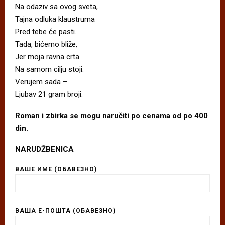
Na odaziv sa ovog sveta,
Tajna odluka klaustruma
Pred tebe će pasti.
Tada, bićemo bliže,
Jer moja ravna crta
Na samom cilju stoji.
Verujem sada –
Ljubav 21 gram broji.
Roman i zbirka se mogu naručiti po cenama od po 400
din.
NARUDŽBENICA
ВАШЕ ИМЕ (ОБАВЕЗНО)
ВАША Е-ПОШТА (ОБАВЕЗНО)