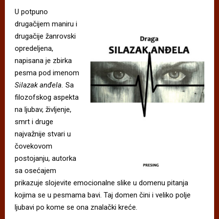
U potpuno
drugačijem maniru i
drugačije žanrovski
opredeljena,
napisana je zbirka
pesma pod imenom
Silazak anđela.
Sa
filozofskog aspekta
na ljubav, življenje,
smrt i druge
najvažnije stvari u
čovekovom
postojanju, autorka
sa osećajem
prikazuje slojevite emocionalne slike u domenu pitanja
kojima se u pesmama bavi. Taj domen čini i veliko polje
ljubavi po kome se ona znalački kreće.