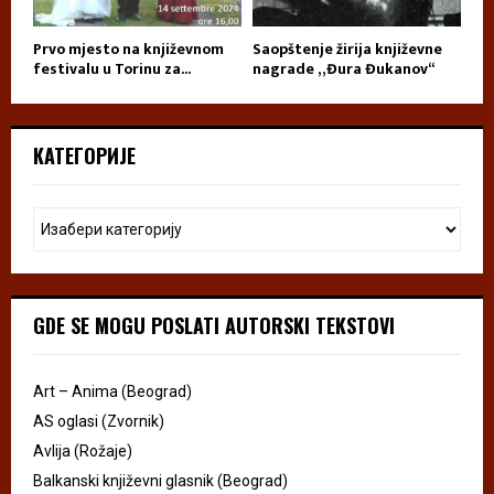
Prvo mjesto na književnom
Saopštenje žirija književne
festivalu u Torinu za...
nagrade „Đura Đukanov“
КАТЕГОРИЈЕ
GDE SE MOGU POSLATI AUTORSKI TEKSTOVI
Art – Anima (Beograd)
AS oglasi (Zvornik)
Avlija (Rožaje)
Balkanski književni glasnik (Beograd)