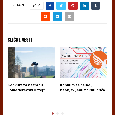
SHARE
0
SLIČNE VESTI
Konkurs za nagradu
Konkurs za najbolju
П
„Smederevski Orfej“
neobjavljenu zbirku priča
А