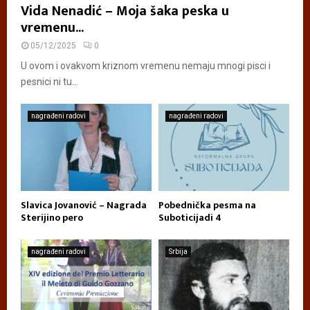
Vida Nenadić – Moja šaka peska u
vremenu...
05/12/2025
0
U ovom i ovakvom kriznom vremenu nemaju mnogi pisci i
pesnici ni tu...
nagrađeni radovi
nagrađeni radovi
Slavica Jovanović – Nagrada
Pobednička pesma na
Sterijino pero
Suboticijadi 4
nagrađeni radovi
Srbija