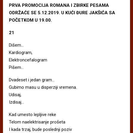
PRVA PROMOCIJA ROMANA I ZBIRKE PESAMA
ODRŽAĆE SE 5.12.2019. U KUĆI ĐURE JAKŠIĆA SA
POČETKOM U 19.00.
21
Dišem…
Kardiogram,
Elektroncefalogram
Pišem…
Dvadeset i jedan gram…
Gubimo masu u disperziji vremena.
Udisaj,
Izdisaj…
Kad umesto lepljive reke
Telom naelektrisanje prošeta
I kada trzaj, bude poslednji poziv