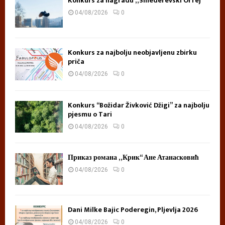
Konkurs za nagradu „Smederevski Orfej“
04/08/2026
0
Konkurs za najbolju neobjavljenu zbirku
priča
04/08/2026
0
Konkurs “Božidar Živković Džigi” za najbolju
pjesmu o Tari
04/08/2026
0
Приказ романа „Крик“ Ане Атанасковић
04/08/2026
0
Dani Milke Bajic Poderegin, Pljevlja 2026
04/08/2026
0