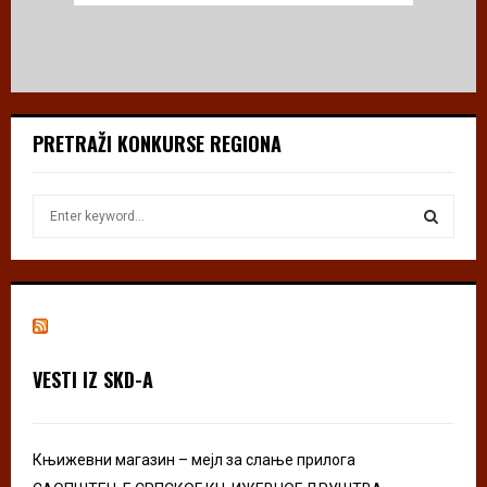
PRETRAŽI KONKURSE REGIONA
S
e
a
S
r
c
E
h
f
A
o
VESTI IZ SKD-A
r
R
:
C
Књижевни магазин – мејл за слање прилога
H