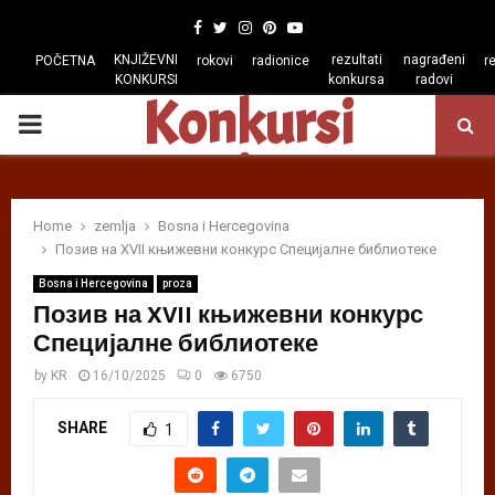
Facebook
Twitter
Instagram
Pinterest
Youtube
KNJIŽEVNI
rezultati
nagrađeni
POČETNA
rokovi
radionice
r
KONKURSI
konkursa
radovi
Konkursi
PRIMARY
regiona
MENU
Home
zemlja
Bosna i Hercegovina
Позив на XVII књижевни конкурс Специјалне библиотеке
Bosna i Hercegovina
proza
Позив на XVII књижевни конкурс
Специјалне библиотеке
by
KR
16/10/2025
0
6750
SHARE
1