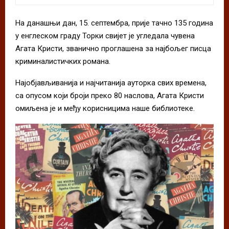
На данашњи дан, 15. септембра, прије тачно 135 година
у енглеском граду Торки свијет је угледала чувена
Агата Кристи, званично проглашена за најбољег писца
криминалистичких романа.
Најобјављиванија и најчитанија ауторка свих времена,
са опусом који броји преко 80 наслова, Агата Кристи
омиљена је и међу корисницима наше библиотеке.