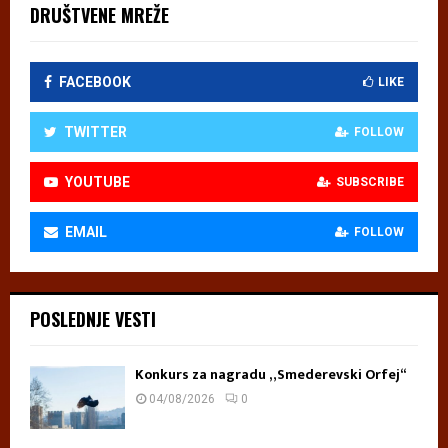
DRUŠTVENE MREŽE
FACEBOOK
LIKE
TWITTER
FOLLOW
YOUTUBE
SUBSCRIBE
EMAIL
FOLLOW
POSLEDNJE VESTI
Konkurs za nagradu „Smederevski Orfej“
04/08/2026
0