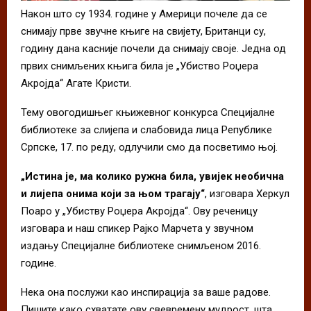
Након што су 1934. године у Америци почеле да се
снимају прве звучне књиге на свијету, Британци су,
годину дана касније почели да снимају своје. Једна од
првих снимљених књига била је „Убиство Роџера
Акројда“ Агате Кристи.
Тему овогодишњег књижевног конкурса Специјалне
библиотеке за слијепа и слабовида лица Републике
Српске, 17. по реду, одлучили смо да посветимо њој.
„Истина је, ма колико ружна била, ув
иј
ек необична
и л
иј
епа онима који за њом трагају“
, изговара Херкул
Поаро у „Убиству Роџера Акројда“. Ову реченицу
изговара и наш спикер Рајко Марчета у звучном
издању Специјалне библиотеке снимљеном 2016.
године.
Нека она послужи као инспирација за ваше радове.
Пишите како схватате ову свевремену мудрост, шта