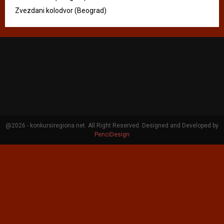
Zvezdani kolodvor (Beograd)
@2026 - konkursiregiona.net. All Right Reserved. Designed and Developed by
PenciDesign