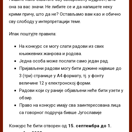
она за вас значи. Не либите се и да напишете неку
крими причу, што да не? Остављамо вам као и обично
сву слободу у интерпретацији теме.
Ипак поштујте правила:
На конкурс се могу слати радови из свих
књижевних жанрова и родова.
Једна особа може послати само један рад.
Пријављени радови могу бити дужине највише до
3 (три) странице у А4 формату, тј. у фонту
величине 12 у електронској форми.
Радови који су раније објављени неће бити узети у
обзир.
Право на конкурс имају сва заинтересована лица
са говорног подручја бивше Југославије
Конкурс ће бити отворен од
15. септембра до 1.