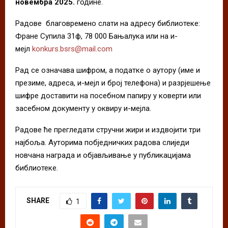
новембра 2025.
године.
Радове благовремено слати на адресу библиотеке:
Фране Супила 31ф, 78 000 Бањалука или на и-
мејл
konkurs.bsrs@mail.com
Рад се означава шифром, а податке о аутору (име и
презиме, адреса, и-мејл и број телефона) и разрјешење
шифре доставити на посебном папиру у коверти или
засебном документу у оквиру и-мејла.
Радове ће прегледати стручни жири и издвојити три
најбоља. Ауторима побједничких радова слиједи
новчана награда и објављивање у публикацијама
библиотеке.
SHARE
1