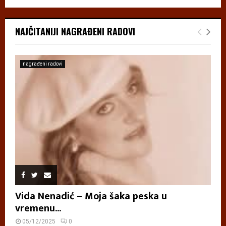
NAJČITANIJI NAGRAĐENI RADOVI
nagrađeni radovi
Vida Nenadić – Moja šaka peska u
vremenu...
05/12/2025
0