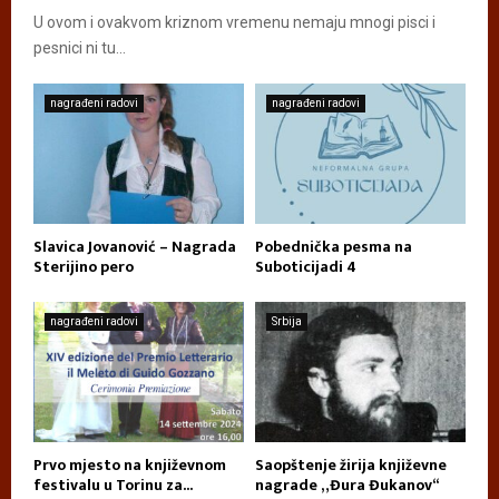
U ovom i ovakvom kriznom vremenu nemaju mnogi pisci i
pesnici ni tu...
nagrađeni radovi
nagrađeni radovi
Slavica Jovanović – Nagrada
Pobednička pesma na
Sterijino pero
Suboticijadi 4
nagrađeni radovi
Srbija
Prvo mjesto na književnom
Saopštenje žirija književne
festivalu u Torinu za...
nagrade „Đura Đukanov“