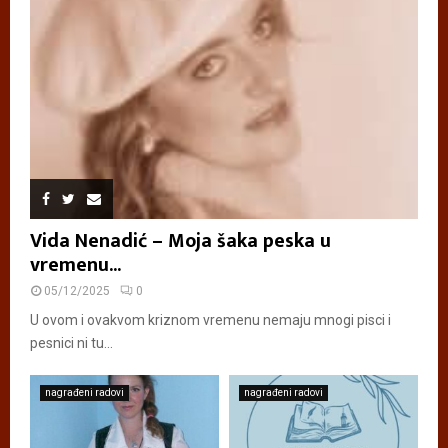
Vida Nenadić – Moja šaka peska u
vremenu...
05/12/2025
0
U ovom i ovakvom kriznom vremenu nemaju mnogi pisci i
pesnici ni tu...
nagrađeni radovi
nagrađeni radovi