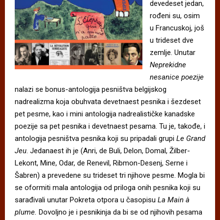
devedeset jedan,
rođeni su, osim
u Francuskoj, još
u trideset dve
zemlje. Unutar
Neprekidne
nesanice poezije
nalazi se bonus-antologija pesništva belgijskog
nadrealizma koja obuhvata devetnaest pesnika i šezdeset
pet pesme, kao i mini antologija nadrealističke kanadske
poezije sa pet pesnika i devetnaest pesama. Tu je, takođe, i
antologija pesništva pesnika koji su pripadali grupi
Le Grand
Jeu
. Jedanaest ih je (Anri, de Buli, Delon, Domal, Žilber-
Lekont, Mine, Odar, de Renevil, Ribmon-Desenj, Serne i
Šabren) a prevedene su trideset tri njihove pesme. Mogla bi
se oformiti mala antologija od priloga onih pesnika koji su
sarađivali unutar Pokreta otpora u časopisu
La Main à
plume.
Dovoljno je i pesnikinja da bi se od njihovih pesama