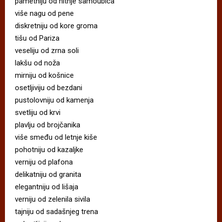
pametniju od hitnje samoubica
više nagu od pene
diskretniju od kore groma
tišu od Pariza
veseliju od zrna soli
lakšu od noža
mirniju od košnice
osetljiviju od bezdani
pustolovniju od kamenja
svetliju od krvi
plavlju od brojčanika
više smeđu od letnje kiše
pohotniju od kazaljke
verniju od plafona
delikatniju od granita
elegantniju od lišaja
verniju od zelenila sivila
tajniju od sadašnjeg trena