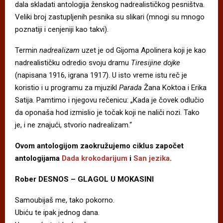
dala skladati antologija ženskog nadrealističkog pesništva.
Veliki broj zastupljenih pesnika su slikari (mnogi su mnogo
poznatiji i cenjeniji kao takvi).
Termin
nadrealizam
uzet je od Gijoma Apolinera koji je kao
nadrealističku odredio svoju dramu
Tiresijine dojke
(napisana 1916, igrana 1917). U isto vreme istu reč je
koristio i u programu za mjuzikl
Parada
Žana Koktoa i Erika
Satija. Pamtimo i njegovu rečenicu: „Kada je čovek odlučio
da oponaša hod izmislio je točak koji ne naliči nozi. Tako
je, i ne znajući, stvorio nadrealizam.“
Ovom antologijom zaokružujemo ciklus započet
antologijama
Dada krokodarijum
i
San jezika
.
Rober DESNOS – GLAGOL U MOKASINI
Samoubijaš me, tako pokorno.
Ubiću te ipak jednog dana.