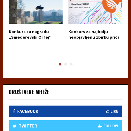
Konkurs za nagradu
Konkurs za najbolju
П
„Smederevski Orfej“
neobjavljenu zbirku priča
А
DRUŠTVENE MREŽE
FACEBOOK
LIKE
TWITTER
FOLLOW