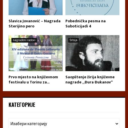
Slavica Jovanović – Nagrada
Pobednička pesma na
Sterijino pero
Suboticijadi 4
nagrađeni radovi
Srbija
Prvo mjesto na književnom
Saopštenje žirija književne
festivalu u Torinu za...
nagrade „Đura Đukanov“
КАТЕГОРИЈЕ