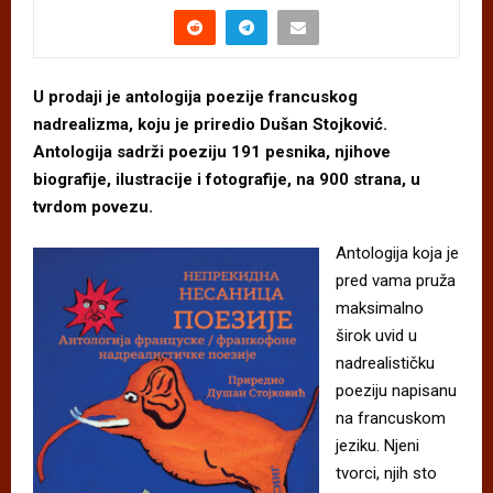
U prodaji je antologija poezije francuskog
nadrealizma, koju je priredio Dušan Stojković.
Antologija sadrži poeziju 191 pesnika, njihove
biografije, ilustracije i fotografije, na 900 strana, u
tvrdom povezu.
Antologija koja je
pred vama pruža
maksimalno
širok uvid u
nadrealističku
poeziju napisanu
na francuskom
jeziku. Njeni
tvorci, njih sto