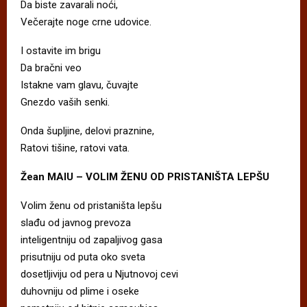
Da biste zavarali noći,
Večerajte noge crne udovice.
I ostavite im brigu
Da bračni veo
Istakne vam glavu, čuvajte
Gnezdo vaših senki.
Onda šupljine, delovi praznine,
Ratovi tišine, ratovi vata.
Žean
MAIU – VOLIM ŽENU OD PRISTANIŠTA LEPŠU
Volim ženu od pristaništa lepšu
slađu od javnog prevoza
inteligentniju od zapaljivog gasa
prisutniju od puta oko sveta
dosetljiviju od pera u Njutnovoj cevi
duhovniju od plime i oseke