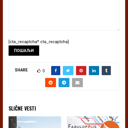
[cta_recaptcha* cta_recaptcha]
SHARE
0
SLIČNE VESTI