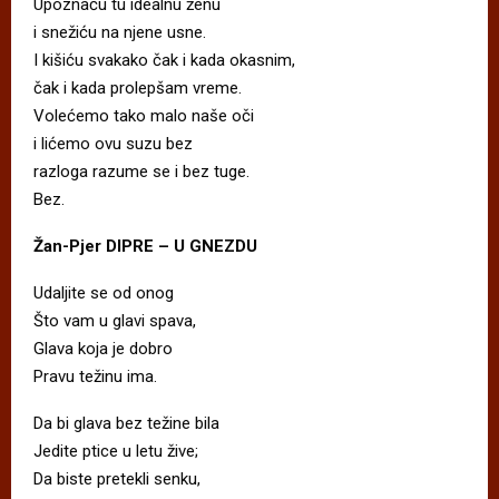
Upoznaću tu idealnu ženu
i snežiću na njene usne.
I kišiću svakako čak i kada okasnim,
čak i kada prolepšam vreme.
Volećemo tako malo naše oči
i lićemo ovu suzu bez
razloga razume se i bez tuge.
Bez.
Žan-Pjer DIPRE – U GNEZDU
Udaljite se od onog
Što vam u glavi spava,
Glava koja je dobro
Pravu težinu ima.
Da bi glava bez težine bila
Jedite ptice u letu žive;
Da biste pretekli senku,