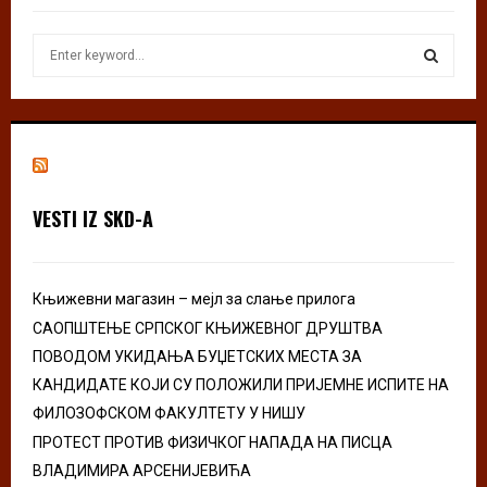
S
e
a
S
r
c
E
h
f
A
o
VESTI IZ SKD-A
r
R
:
C
Књижевни магазин – мејл за слање прилога
H
САОПШТЕЊЕ СРПСКОГ КЊИЖЕВНОГ ДРУШТВА
ПОВОДОМ УКИДАЊА БУЏЕТСКИХ МЕСТА ЗА
КАНДИДАТЕ КОЈИ СУ ПОЛОЖИЛИ ПРИЈЕМНЕ ИСПИТЕ НА
ФИЛОЗОФСКОМ ФАКУЛТЕТУ У НИШУ
ПРОТЕСТ ПРОТИВ ФИЗИЧКОГ НАПАДА НА ПИСЦА
ВЛАДИМИРА АРСЕНИЈЕВИЋА