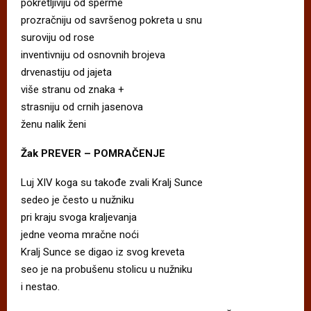
pokretljiviju od sperme
prozračniju od savršenog pokreta u snu
suroviju od rose
inventivniju od osnovnih brojeva
drvenastiju od jajeta
više stranu od znaka +
strasniju od crnih jasenova
ženu nalik ženi
Žak PREVER – POMRAČENJE
Luj XIV koga su takođe zvali Kralj Sunce
sedeo je često u nužniku
pri kraju svoga kraljevanja
jedne veoma mračne noći
Kralj Sunce se digao iz svog kreveta
seo je na probušenu stolicu u nužniku
i nestao.