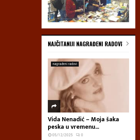
NAJČITANIJI NAGRAĐENI RADOVI
nagrađeni radovi
Vida Nenadić – Moja šaka
peska u vremenu...
05/12/2025
0