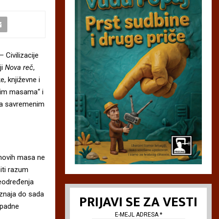
 Civilizacije
ji
Nova reč
,
, književne i
ovim masama“ i
ada savremenim
 novih masa ne
iti razum
neodređenja
znaja do sada
PRIJAVI SE ZA VESTI
apadne
E-MEJL ADRESA
*