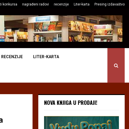
ti konkursa
nagrađeni radovi
recenzije
Liter-karta
Presing izdavaštvo
RECENZIJE
LITER-KARTA
NOVA KNJIGA U PRODAJI!
a