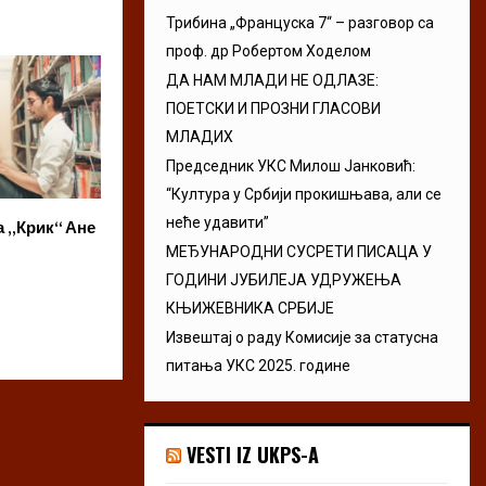
Трибина „Француска 7“ – разговор са
проф. др Робертом Ходелом
ДА НАМ МЛАДИ НЕ ОДЛАЗЕ:
ПОЕТСКИ И ПРОЗНИ ГЛАСОВИ
МЛАДИХ
Председник УКС Милош Јанковић:
“Култура у Србији прокишњава, али се
неће удавити”
 „Крик“ Ане
Poetum otvara konkurs za
Uži izbor 12. Pre
zbornik kratkih priča
konkursa za najb
МЕЂУНАРОДНИ СУСРЕТИ ПИСАЦА У
neobjavljenu zb
ГОДИНИ ЈУБИЛЕЈА УДРУЖЕЊА
КЊИЖЕВНИКА СРБИЈЕ
Извештај о раду Комисије за статусна
питања УКС 2025. године
VESTI IZ UKPS-A