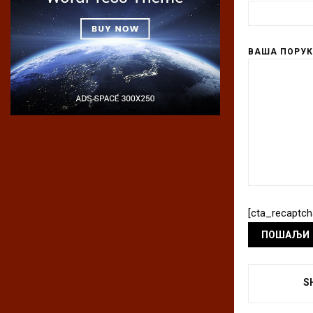
ВАША ПОРУ
[cta_recaptch
S