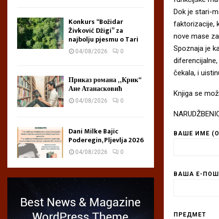
Dok je stari-m
Konkurs “Božidar
faktorizacije,
Živković Džigi” za
nove mase zap
najbolju pjesmu o Tari
Spoznaja je k
04/08/2026
0
diferencijaln
čekala, i uist
Приказ романа „Крик“
Ане Атанасковић
Knjiga se može
04/08/2026
0
NARUDŽBENI
Dani Milke Bajic
ВАШЕ ИМЕ (
Poderegin, Pljevlja 2026
04/08/2026
0
ВАША Е-ПОШ
ПРЕДМЕТ