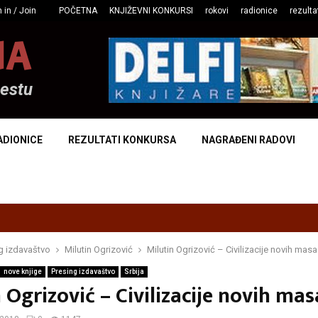
 in / Join
POČETNA
KNJIŽEVNI KONKURSI
rokovi
radionice
rezulta
NA
mestu
ADIONICE
REZULTATI KONKURSA
NAGRAĐENI RADOVI
g izdavaštvo
Milutin Ogrizović
Milutin Ogrizović – Civilizacije novih masa
nove knjige
Presing izdavaštvo
Srbija
 Ogrizović – Civilizacije novih mas