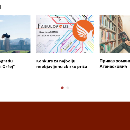
I
agradu
Konkurs za najbolju
Приказ романа
 Orfej“
neobjavljenu zbirku priča
Атанасковић