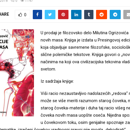
/2018
0
1147
HARE
0
U prodaji je filozovsko delo Milutina Ogrizovića –
novih masa. Knjiga je izdata u Presingovoj edici
koja objavljuje savremene filozofske, sociološke
slične polemičke tekstove. Knjiga govori o „n
načinima na koji ova civilizacijska tekovina vl
svetom.
Iz sadržaja knjige:
Viši racio nezaustavljivo nadolazećih „redova“
može se više meriti razumom starog čoveka, n
starog čoveka-materije i duha taj racio višeg 
čoveka novih masa uopšte oseća. Nijedna spo
u čovekovom toku, osim genijalne spoznaje z
ematike, izrečeni čovekov vrednosni prevoj nije mogla „dekodirati“.