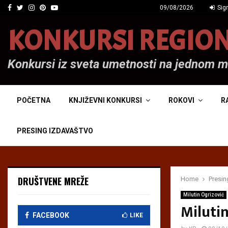
Facebook
Twitter
Instagram
Pinterest
Youtube
09/08/2026
Sign
KONKURSI REGIO
Konkursi iz sveta umetnosti na jednom 
POČETNA
KNJIŽEVNI KONKURSI
ROKOVI
R
PRESING IZDAVAŠTVO
DRUŠTVENE MREŽE
Home
Presin
Milutin Ogrizović
Milutin
FACEBOOK
LIKE