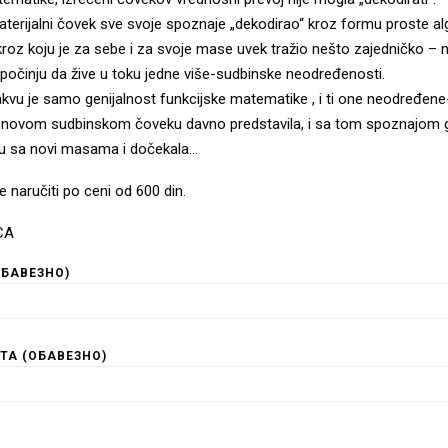
aterijalni čovek sve svoje spoznaje „dekodirao“ kroz formu proste a
 kroz koju je za sebe i za svoje mase uvek tražio nešto zajedničko – ne
očinju da žive u toku jedne više-sudbinske neodređenosti.
akvu je samo genijalnost funkcijske matematike , i ti one neodređene
e, novom sudbinskom čoveku davno predstavila, i sa tom spoznajom ga
inu sa novi masama i dočekala…
 naručiti po ceni od 600 din.
CA
ОБАВЕЗНО)
ТА (ОБАВЕЗНО)