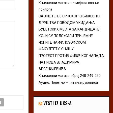
Књижевни магазин – мејл за слање
r
R
прилога
:
C
САОПШТЕЊЕ СРПСКОГ КЊИЖЕВНОГ
ДРУШТВА ПОВОДОМ УКИДАЊА
H
БУЏЕТСКИХ МЕСТА ЗА КАНДИДАТЕ
КОЈИ СУ ПОЛОЖИЛИ ПРИЈЕМНЕ
ИСПИТЕ НА ФИЛОЗОФСКОМ
ФАКУЛТЕТУ У НИШУ
ПРОТЕСТ ПРОТИВ ФИЗИЧКОГ НАПАДА
НА ПИСЦА ВЛАДИМИРА
АРСЕНИЈЕВИЋА
Књижевни магазин број 248-249-250
Аудио: Полетно – читање рукописа
VESTI IZ UKS-A