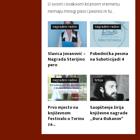
U ovom i ovakvom kriznom vremenu
nemaju mnogi pisci i pesnici ni tu...
nagrađeni radovi
nagrađeni radovi
Slavica Jovanović –
Pobednička pesma
Nagrada Sterijino
na Suboticijadi 4
pero
nagrađeni radovi
Srbija
Prvo mjesto na
Saopštenje žirija
književnom
književne nagrade
festivalu u Torinu
„Đura Đukanov“
za...