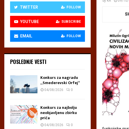
by
KR
09/10
TWITTER
FOLLOW
S
YOUTUBE
SUBSCRIBE
EMAIL
FOLLOW
POSLEDNJE VESTI
Konkurs za nagradu
„Smederevski Orfej“
04/08/2026
0
Konkurs za najbolju
neobjavljenu zbirku
priča
04/08/2026
0
funkcijske mat