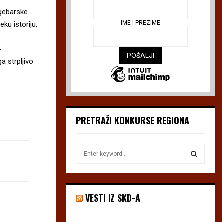
lgebarske
IME I PREZIME
ku istoriju,
-
 strpljivo
PRETRAŽI KONKURSE REGIONA
S
e
a
S
r
c
E
VESTI IZ SKD-A
h
f
A
o