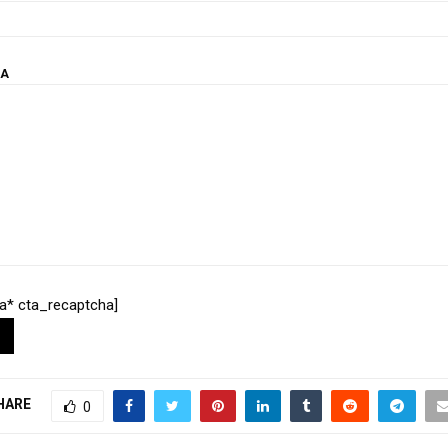
КА
a* cta_recaptcha]
HARE
0