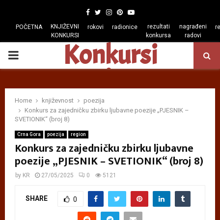
Facebook
Twitter
Instagram
Pinterest
Youtube
KNJIŽEVNI
rezultati
nagrađeni
POČETNA
rokovi
radionice
r
KONKURSI
konkursa
radovi
Konkursi
PRIMARY
regiona
MENU
Home
književnost
poezija
Konkurs za zajedničku zbirku ljubavne poezije „PJESNIK –
SVETIONIK“ (broj 8)
Crna Gora
poezija
region
Konkurs za zajedničku zbirku ljubavne
poezije „PJESNIK – SVETIONIK“ (broj 8)
by
KR
27/05/2025
0
5121
SHARE
0