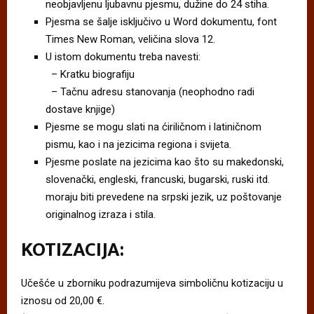
neobjavljenu ljubavnu pjesmu, dužine do 24 stiha.
Pjesma se šalje isključivo u Word dokumentu, font
Times New Roman, veličina slova 12.
U istom dokumentu treba navesti:
– Kratku biografiju
– Tačnu adresu stanovanja (neophodno radi
dostave knjige)
Pjesme se mogu slati na ćiriličnom i latiničnom
pismu, kao i na jezicima regiona i svijeta.
Pjesme poslate na jezicima kao što su makedonski,
slovenački, engleski, francuski, bugarski, ruski itd.
moraju biti prevedene na srpski jezik, uz poštovanje
originalnog izraza i stila.
KOTIZACIJA:
Učešće u zborniku podrazumijeva simboličnu kotizaciju u
iznosu od 20,00 €.