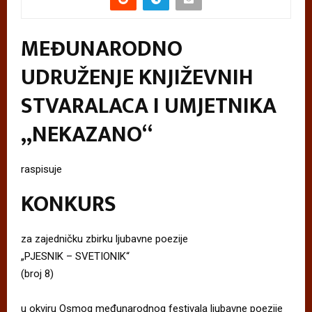
MEĐUNARODNO
UDRUŽENJE KNJIŽEVNIH
STVARALACA I UMJETNIKA
„NEKAZANO“
raspisuje
KONKURS
za zajedničku zbirku ljubavne poezije
„PJESNIK – SVETIONIK“
(broj 8)
u okviru Osmog međunarodnog festivala ljubavne poezije