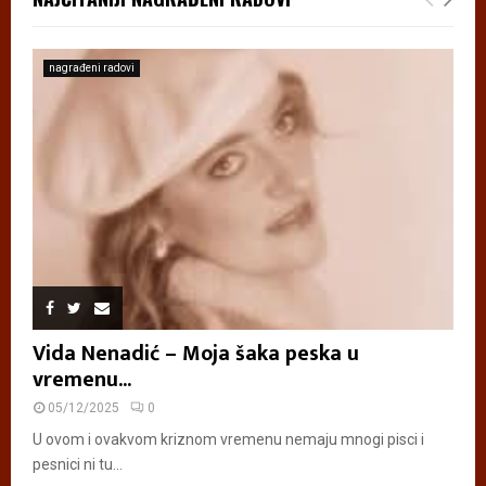
nagrađeni radovi
Vida Nenadić – Moja šaka peska u
vremenu...
05/12/2025
0
U ovom i ovakvom kriznom vremenu nemaju mnogi pisci i
pesnici ni tu...