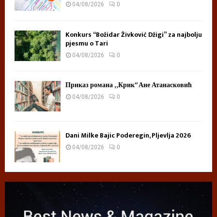
04/08/2026
0
Konkurs “Božidar Živković Džigi” za najbolju
pjesmu o Tari
04/08/2026
0
Приказ романа „Крик“ Ане Атанасковић
04/08/2026
0
Dani Milke Bajic Poderegin, Pljevlja 2026
04/08/2026
0