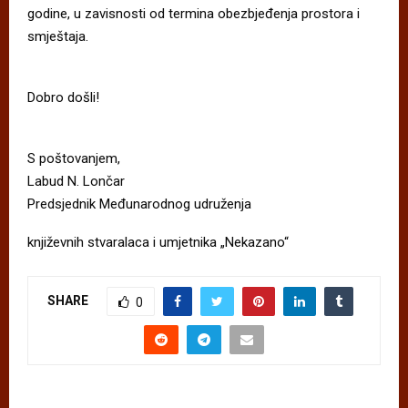
godine, u zavisnosti od termina obezbjeđenja prostora i
smještaja.
Dobro došli!
S poštovanjem,
Labud N. Lončar
Predsjednik Međunarodnog udruženja
književnih stvaralaca i umjetnika „Nekazano“
SHARE
0