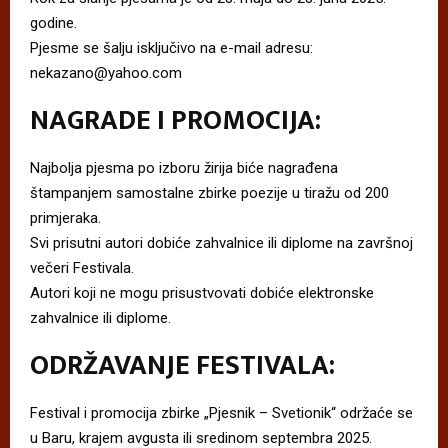
godine.
Pjesme se šalju isključivo na e-mail adresu:
nekazano@yahoo.com
NAGRADE I PROMOCIJA:
Najbolja pjesma po izboru žirija biće nagrađena
štampanjem samostalne zbirke poezije u tiražu od 200
primjeraka.
Svi prisutni autori dobiće zahvalnice ili diplome na završnoj
večeri Festivala.
Autori koji ne mogu prisustvovati dobiće elektronske
zahvalnice ili diplome.
ODRŽAVANJE FESTIVALA:
Festival i promocija zbirke „Pjesnik – Svetionik“ održaće se
u Baru, krajem avgusta ili sredinom septembra 2025.