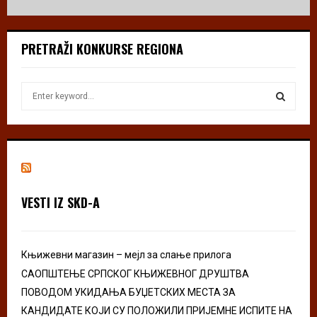
PRETRAŽI KONKURSE REGIONA
S
e
a
S
r
c
E
h
f
A
o
VESTI IZ SKD-A
r
R
:
C
Књижевни магазин – мејл за слање прилога
H
САОПШТЕЊЕ СРПСКОГ КЊИЖЕВНОГ ДРУШТВА
ПОВОДОМ УКИДАЊА БУЏЕТСКИХ МЕСТА ЗА
КАНДИДАТЕ КОЈИ СУ ПОЛОЖИЛИ ПРИЈЕМНЕ ИСПИТЕ НА