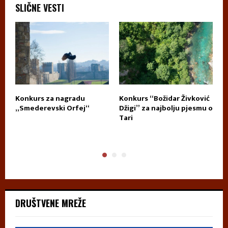
SLIČNE VESTI
Konkurs za nagradu
Konkurs “Božidar Živković
D
„Smederevski Orfej“
Džigi” za najbolju pjesmu o
P
Tari
DRUŠTVENE MREŽE