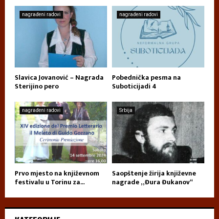
nagrađeni radovi
nagrađeni radovi
Slavica Jovanović – Nagrada
Pobednička pesma na
Sterijino pero
Suboticijadi 4
nagrađeni radovi
Srbija
Prvo mjesto na književnom
Saopštenje žirija književne
festivalu u Torinu za...
nagrade „Đura Đukanov“