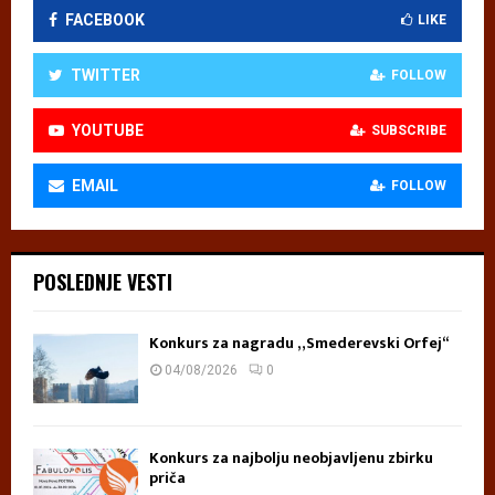
FACEBOOK
LIKE
TWITTER
FOLLOW
YOUTUBE
SUBSCRIBE
EMAIL
FOLLOW
POSLEDNJE VESTI
Konkurs za nagradu „Smederevski Orfej“
04/08/2026
0
Konkurs za najbolju neobjavljenu zbirku
priča