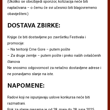
(Ukoliko se obezbijedi sponzor, kotizacija neće biti
naplaćivana – o čemu će svi učesnici biti blagovremeno
obaviješteni.)
DOSTAVA ZBIRKE:
Knjige će biti dostavljene po završetku Festivala i
promocije:
– Na teritoriji Crne Gore – putem pošte
– Za druge zemlje – putem pošte i preko naših ovlašćenih
članova
Ne snosimo odgovornost za netačno dostavljene adrese i
ne ponavljamo slanje na iste.
NAPOMENE:
Radovi koji ne ispunjavaju uslove konkursa neće biti
razmatrani.
Rok za slanje pjesama je od 28. maja do 28. juna 2025.