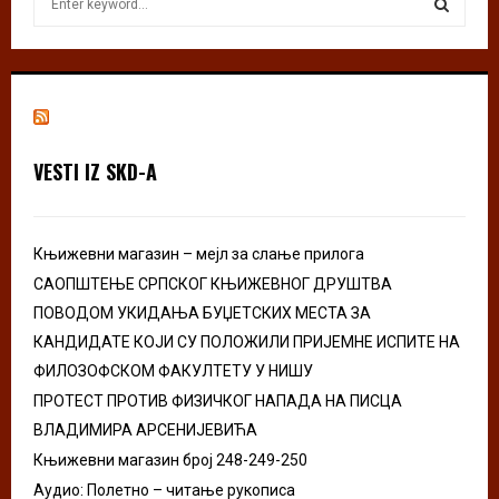
e
a
S
r
c
E
h
f
A
o
VESTI IZ SKD-A
r
R
:
C
Књижевни магазин – мејл за слање прилога
H
САОПШТЕЊЕ СРПСКОГ КЊИЖЕВНОГ ДРУШТВА
ПОВОДОМ УКИДАЊА БУЏЕТСКИХ МЕСТА ЗА
КАНДИДАТЕ КОЈИ СУ ПОЛОЖИЛИ ПРИЈЕМНЕ ИСПИТЕ НА
ФИЛОЗОФСКОМ ФАКУЛТЕТУ У НИШУ
ПРОТЕСТ ПРОТИВ ФИЗИЧКОГ НАПАДА НА ПИСЦА
ВЛАДИМИРА АРСЕНИЈЕВИЋА
Књижевни магазин број 248-249-250
Аудио: Полетно – читање рукописа