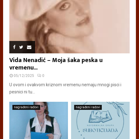
Vida Nenadić – Moja šaka peska u
vremenu...
05/12/2025
0
U ovom i ovakvom kriznom vremenu nemaju mnogi pisci i
pesnici ni tu...
nagrađeni radovi
nagrađeni radovi