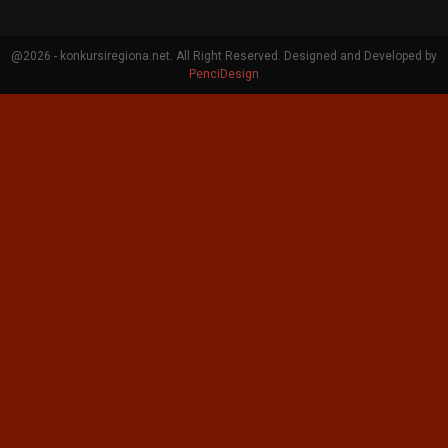
@2026 - konkursiregiona.net. All Right Reserved. Designed and Developed by
PenciDesign