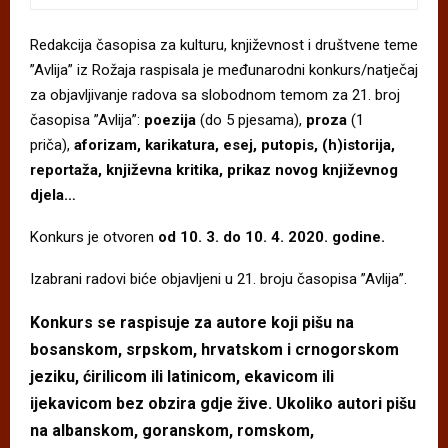
Redakcija časopisa za kulturu, književnost i društvene teme
”Avlija” iz Rožaja raspisala je međunarodni konkurs/natječaj
za objavljivanje radova sa slobodnom temom za 21. broj
časopisa ”Avlija”:
poezija
(do 5 pjesama),
proza
(1
priča),
aforizam, karikatura,
esej, putopis, (h)istorija,
reportaža, književna kritika, prikaz novog književnog
djela…
Konkurs je otvoren
od 10. 3. do 10. 4. 2020. godine.
Izabrani radovi biće objavljeni u 21. broju časopisa ”Avlija”.
Konkurs se raspisuje za autore koji pišu na
bosanskom, srpskom, hrvatskom i crnogorskom
jeziku, ćirilicom ili latinicom, ekavicom ili
ijekavicom bez obzira gdje žive. Ukoliko autori pišu
na albanskom, goranskom, romskom,