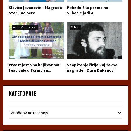
Slavica Jovanović – Nagrada
Pobednička pesma na
Sterijino pero
Suboticijadi 4
nagrađeni radovi
Srbija
Prvo mjesto na književnom
Saopštenje žirija književne
festivalu u Torinu za...
nagrade „Đura Đukanov“
КАТЕГОРИЈЕ