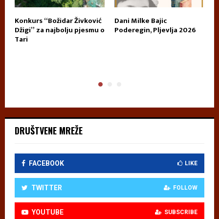
Konkurs “Božidar Živković
Dani Milke Bajic
U
Džigi” za najbolju pjesmu o
Poderegin, Pljevlja 2026
k
Tari
n
p
DRUŠTVENE MREŽE
FACEBOOK
LIKE
TWITTER
FOLLOW
YOUTUBE
SUBSCRIBE