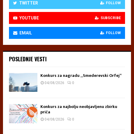
TWITTER
FOLLOW
YOUTUBE
SUBSCRIBE
EMAIL
FOLLOW
POSLEDNJE VESTI
Konkurs za nagradu „Smederevski Orfej“
04/08/2026
0
Konkurs za najbolju neobjavljenu zbirku
priča
04/08/2026
0