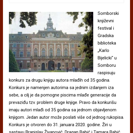
Somborski
književni
festival i
Gradska
biblioteka
„Karlo
Bijelicki“ u
Somboru
raspisuju
konkurs za drugu knjigu autora mlađih od 35 godina.
Konkurs je namenjen autorima sa jednim izdanjem iza
sebe, a cilj je da pomogne piscima mlađe generacije da
prevaziđu tzv. problem druge knjige. Pravo da konkurišu
imaju autori mlađi od 35 godina sa jednom objavljenom
knjigom. Jedan autor može poslati više od jednog rukopisa.
Konkurs je otvoren do 31. januara 2020. godine. Žiri u
sastavu Branislav Živanović, Dragan Babić i Tamara Babić