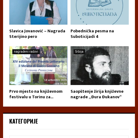
Slavica Jovanović – Nagrada
Pobednička pesma na
Sterijino pero
Suboticijadi 4
nagrađeni radovi
Srbija
Prvo mjesto na književnom
Saopštenje žirija književne
festivalu u Torinu za...
nagrade „Đura Đukanov“
КАТЕГОРИЈЕ