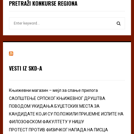
PRETRAŽI KONKURSE REGIONA
S
e
a
S
r
c
E
h
f
A
o
VESTI IZ SKD-A
r
R
:
C
Књижевни магазин – мејл за слање прилога
H
САОПШТЕЊЕ СРПСКОГ КЊИЖЕВНОГ ДРУШТВА
ПОВОДОМ УКИДАЊА БУЏЕТСКИХ МЕСТА ЗА
КАНДИДАТЕ КОЈИ СУ ПОЛОЖИЛИ ПРИЈЕМНЕ ИСПИТЕ НА
ФИЛОЗОФСКОМ ФАКУЛТЕТУ У НИШУ
ПРОТЕСТ ПРОТИВ ФИЗИЧКОГ НАПАДА НА ПИСЦА