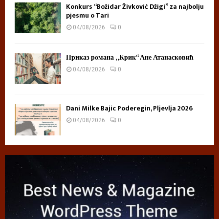
Konkurs “Božidar Živković Džigi” za najbolju
pjesmu o Tari
04/08/2026
0
Приказ романа „Крик“ Ане Атанасковић
04/08/2026
0
Dani Milke Bajic Poderegin, Pljevlja 2026
04/08/2026
0