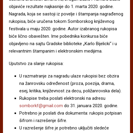
objaviće rezultate najkasnije do 1. marta 2020. godine.
Nagrada, koja se sastoji iz povelje i štampanja nagrađenog
rukopisa, biće uručena tokom Somborskog književnog
festivala u maju 2020. godine. Autor izabranog rukopisa
biće lično obavešten. Ime pobednika konkursa biće
objavljeno na sajtu Gradske biblioteke „Karlo Bijelicki“ i u
relevantnim štampanim i elektronskim medijima.
Uputstvo za slanje rukopisa:
U razmatranje za nagradu ulaze rukopisi bez obzira
na žanrovsku određenost (proza, poezija, drama,
esej, kritika, književnost za decu, poližanrovska dela).
Rukopise treba poslati elektronski na adresu
somborkf@gmail.com
do 31. januara 2020. godine.
Potrebno je poslati dva dokumenta: rukopis potpisan
šifrom i razrešenje šifre.
U razrešenje šifre je potrebno uključiti sledeće