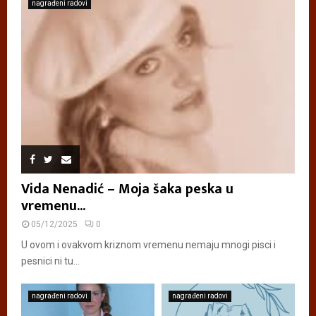
nagrađeni radovi
Vida Nenadić – Moja šaka peska u
vremenu...
05/12/2025
0
U ovom i ovakvom kriznom vremenu nemaju mnogi pisci i
pesnici ni tu...
nagrađeni radovi
nagrađeni radovi