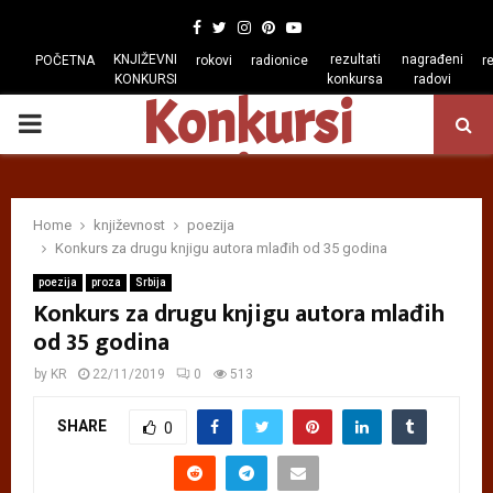
Facebook
Twitter
Instagram
Pinterest
Youtube
KNJIŽEVNI
rezultati
nagrađeni
POČETNA
rokovi
radionice
r
KONKURSI
konkursa
radovi
Konkursi
PRIMARY
regiona
MENU
Home
književnost
poezija
Konkurs za drugu knjigu autora mlađih od 35 godina
poezija
proza
Srbija
Konkurs za drugu knjigu autora mlađih
od 35 godina
by
KR
22/11/2019
0
513
SHARE
0