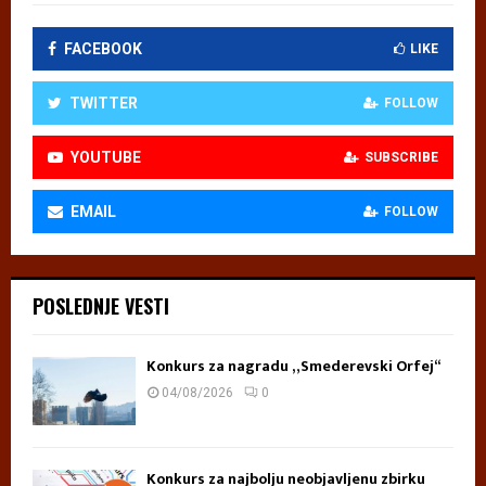
FACEBOOK
LIKE
TWITTER
FOLLOW
YOUTUBE
SUBSCRIBE
EMAIL
FOLLOW
POSLEDNJE VESTI
Konkurs za nagradu „Smederevski Orfej“
04/08/2026
0
Konkurs za najbolju neobjavljenu zbirku