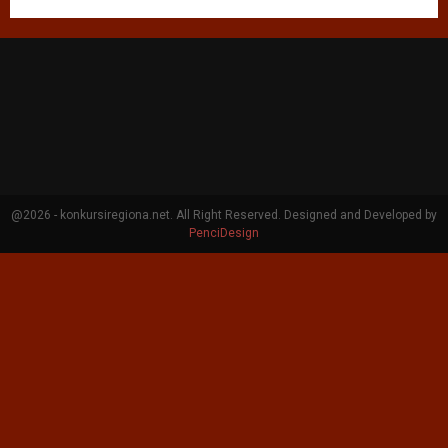
@2026 - konkursiregiona.net. All Right Reserved. Designed and Developed by
PenciDesign