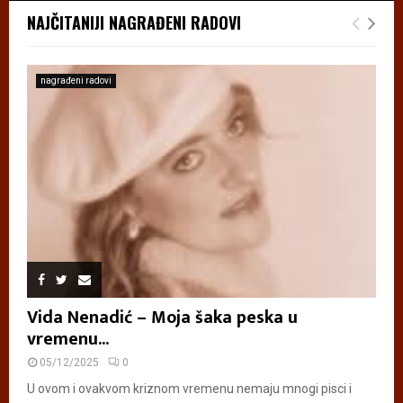
NAJČITANIJI NAGRAĐENI RADOVI
nagrađeni radovi
Vida Nenadić – Moja šaka peska u
vremenu...
05/12/2025
0
U ovom i ovakvom kriznom vremenu nemaju mnogi pisci i