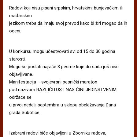
Radovi koji nisu pisani srpskim, hrvatskim, bunjevačkim ili
mađarskim
jezikom treba da imaju svoj prevod kako bi žiri mogao da ih
oceni.
U konkursu mogu učestvovati svi od 15 do 30 godina
starosti.
Mogu se poslati najviše 3 pesme koje do sada još nisu
objavljivane.
Manifestacija – svojevrsni pesnički maraton
pod nazivom RAZLIČITOST NAS ČINI JEDINSTVENIM
održaće se
u prvoj nedelji septembra u sklopu obeležavanja Dana
grada Subotice.
Izabrani radovi biće objavljeni u Zborniku radova,