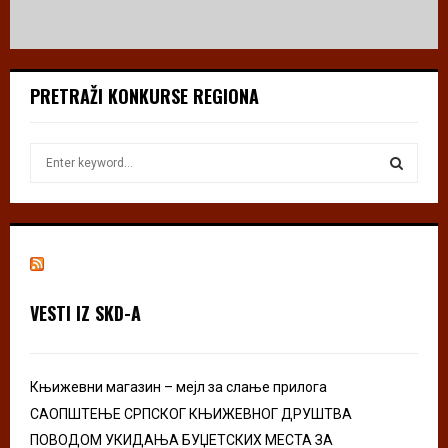
PRETRAŽI KONKURSE REGIONA
S
e
a
S
r
c
E
h
f
A
o
VESTI IZ SKD-A
r
R
:
C
Књижевни магазин – мејл за слање прилога
H
САОПШТЕЊЕ СРПСКОГ КЊИЖЕВНОГ ДРУШТВА
ПОВОДОМ УКИДАЊА БУЏЕТСКИХ МЕСТА ЗА