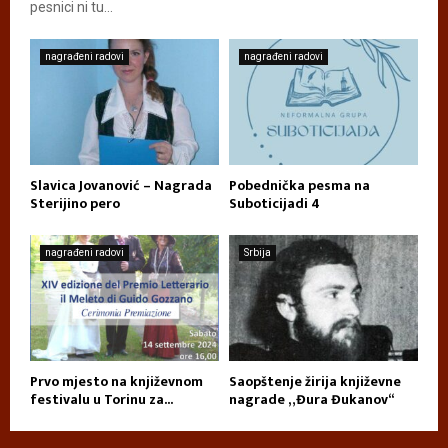
pesnici ni tu...
nagrađeni radovi
nagrađeni radovi
Slavica Jovanović – Nagrada
Pobednička pesma na
Sterijino pero
Suboticijadi 4
nagrađeni radovi
Srbija
Prvo mjesto na književnom
Saopštenje žirija književne
festivalu u Torinu za...
nagrade „Đura Đukanov“