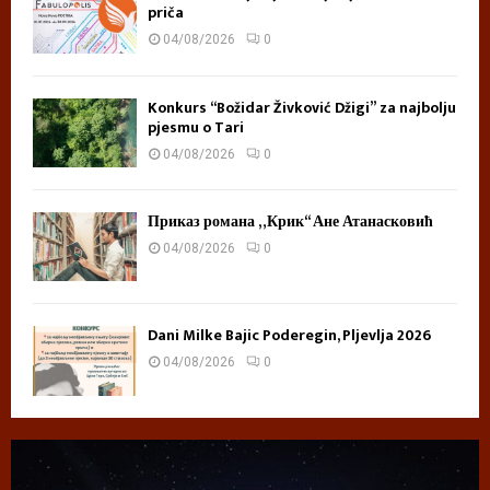
priča
04/08/2026
0
Konkurs “Božidar Živković Džigi” za najbolju
pjesmu o Tari
04/08/2026
0
Приказ романа „Крик“ Ане Атанасковић
04/08/2026
0
Dani Milke Bajic Poderegin, Pljevlja 2026
04/08/2026
0