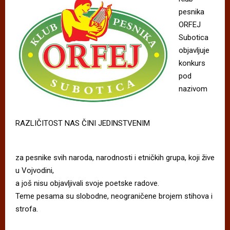
pesnika
ORFEJ
Subotica
objavljuje
konkurs
pod
nazivom
RAZLIČITOST NAS ČINI JEDINSTVENIM
za pesnike svih naroda, narodnosti i etničkih grupa, koji žive
u Vojvodini,
a još nisu objavljivali svoje poetske radove.
Teme pesama su slobodne, neograničene brojem stihova i
strofa.