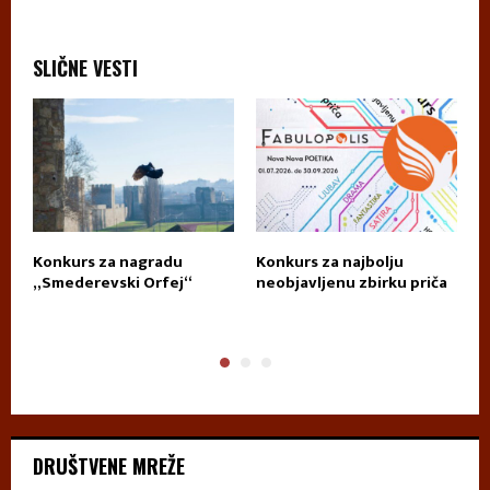
SLIČNE VESTI
za
Konkurs za nagradu
Konkurs za najbolju
K
„Smederevski Orfej“
neobjavljenu zbirku priča
D
T
DRUŠTVENE MREŽE