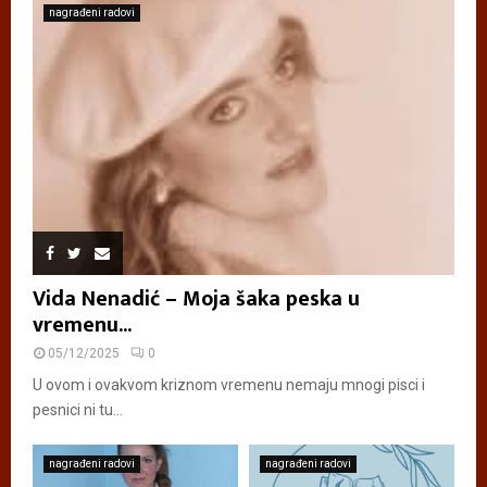
nagrađeni radovi
Vida Nenadić – Moja šaka peska u
vremenu...
05/12/2025
0
U ovom i ovakvom kriznom vremenu nemaju mnogi pisci i
pesnici ni tu...
nagrađeni radovi
nagrađeni radovi