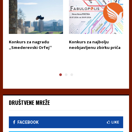
Konkurs za nagradu
Konkurs za najbolju
П
„Smederevski Orfej“
neobjavljenu zbirku priča
А
DRUŠTVENE MREŽE
FACEBOOK
LIKE