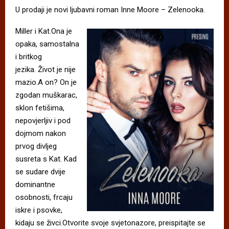
U prodaji je novi ljubavni roman Inne Moore – Zelenooka.
Miller i Kat.Ona je
opaka, samostalna
i britkog
jezika. Život je nije
mazio.A on? On je
zgodan muškarac,
sklon fetišima,
nepovjerljiv i pod
dojmom nakon
prvog divljeg
susreta s Kat. Kad
se sudare dvije
dominantne
osobnosti, frcaju
iskre i psovke,
kidaju se živci.Otvorite svoje svjetonazore, preispitajte se