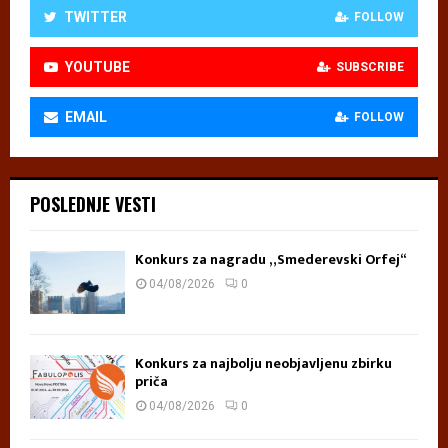
TWITTER
FOLLOW
YOUTUBE
SUBSCRIBE
EMAIL
FOLLOW
POSLEDNJE VESTI
Konkurs za nagradu „Smederevski Orfej“
04/08/2026
0
Konkurs za najbolju neobjavljenu zbirku
priča
04/08/2026
0