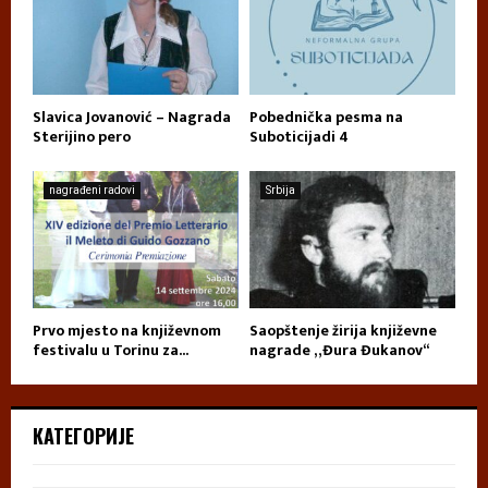
Slavica Jovanović – Nagrada
Pobednička pesma na
Sterijino pero
Suboticijadi 4
nagrađeni radovi
Srbija
Prvo mjesto na književnom
Saopštenje žirija književne
festivalu u Torinu za...
nagrade „Đura Đukanov“
КАТЕГОРИЈЕ