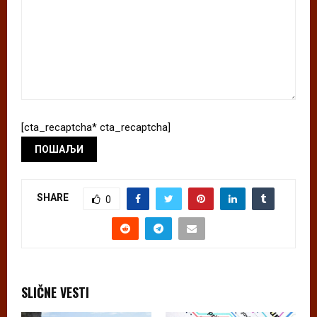
[cta_recaptcha* cta_recaptcha]
SHARE
0
SLIČNE VESTI