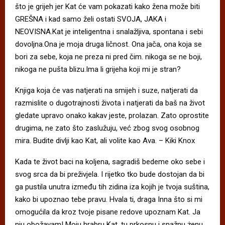
što je grijeh jer Kat će vam pokazati kako žena može biti
GREŠNA i kad samo želi ostati SVOJA, JAKA i
NEOVISNA.Kat je inteligentna i snalažljiva, spontana i sebi
dovoljna.Ona je moja druga ličnost. Ona jača, ona koja se
bori za sebe, koja ne preza ni pred čim. nikoga se ne boji,
nikoga ne pušta blizu.Ima li grijeha koji mi je stran?
Knjiga koja će vas natjerati na smijeh i suze, natjerati da
razmislite o dugotrajnosti života i natjerati da baš na život
gledate upravo onako kakav jeste, prolazan. Zato oprostite
drugima, ne zato što zaslužuju, već zbog svog osobnog
mira. Budite divlji kao Kat, ali volite kao Ava. – Kiki Knox
Kada te život baci na koljena, sagradiš bedeme oko sebe i
svog srca da bi preživjela. I rijetko tko bude dostojan da bi
ga pustila unutra između tih zidina iza kojih je tvoja suština,
kako bi upoznao tebe pravu. Hvala ti, draga Inna što si mi
omogućila da kroz tvoje pisane redove upoznam Kat. Ja
nju obožavam! Moju hrabru Kat, tu prkosnu i snažnu żenu