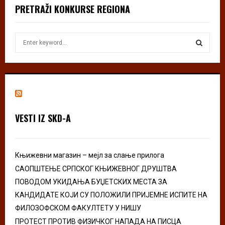
PRETRAŽI KONKURSE REGIONA
S
e
a
S
r
c
E
h
f
A
o
VESTI IZ SKD-A
r
R
:
C
Књижевни магазин – мејл за слање прилога
H
САОПШТЕЊЕ СРПСКОГ КЊИЖЕВНОГ ДРУШТВА
ПОВОДОМ УКИДАЊА БУЏЕТСКИХ МЕСТА ЗА
КАНДИДАТЕ КОЈИ СУ ПОЛОЖИЛИ ПРИЈЕМНЕ ИСПИТЕ НА
ФИЛОЗОФСКОМ ФАКУЛТЕТУ У НИШУ
ПРОТЕСТ ПРОТИВ ФИЗИЧКОГ НАПАДА НА ПИСЦА