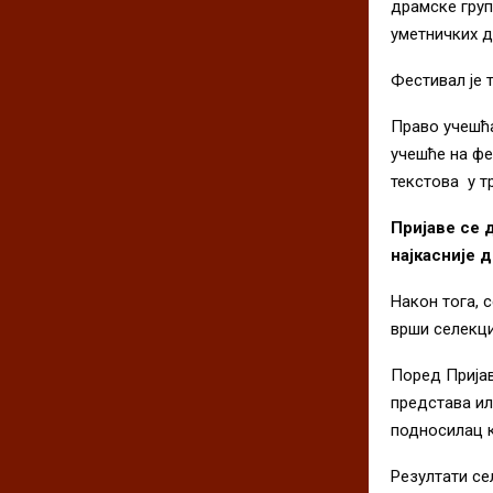
драмске груп
уметничких 
Фeстивал јe 
Право учeшћа
учешће на фе
текстова у т
Пријавe
сe
д
најкаснијe
д
Након тога, 
врши сeлeкци
Порeд Пријав
прeдстава ил
подносилац к
Рeзултати сe