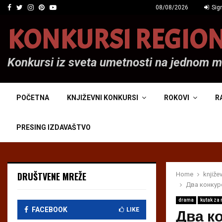
Facebook
Twitter
Instagram
Pinterest
Youtube
08/08/2026
Sign
KONKURSI REGIO
Konkursi iz sveta umetnosti na jednom 
POČETNA
KNJIŽEVNI KONKURSI
ROKOVI
R
PRESING IZDAVAŠTVO
DRUŠTVENE MREŽE
Home
knjiže
Два конкур
drama
kutak za
Два к
FACEBOOK
LIKE