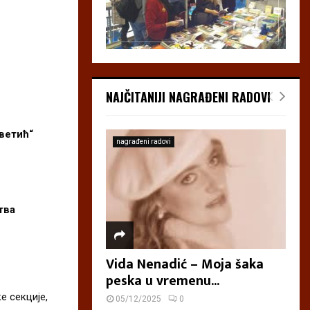
NAJČITANIJI NAGRAĐENI RADOVI
цветић“
nagrađeni radovi
штва
Vida Nenadić – Moja šaka
peska u vremenu...
е секције,
05/12/2025
0