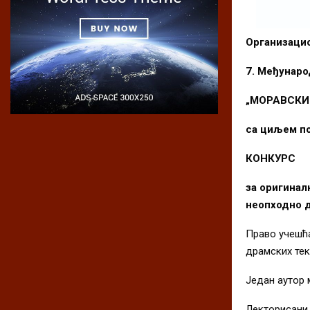
Организаци
7. Међунаро
„МОРАВСКИ
са циљем по
КОНКУРС
за оригиналн
неопходно д
Право учешћа
драмских тек
Један аутор 
Лектoрисани 