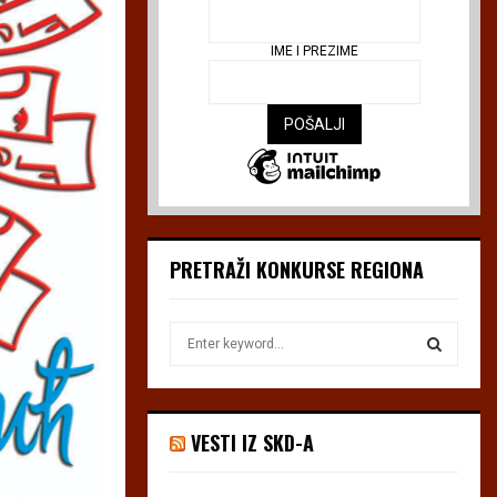
IME I PREZIME
PRETRAŽI KONKURSE REGIONA
S
e
a
S
r
c
E
VESTI IZ SKD-A
h
f
A
o