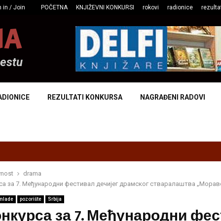
 in / Join
POČETNA
KNJIŽEVNI KONKURSI
rokovi
radionice
rezulta
NA
mestu
ADIONICE
REZULTATI KONKURSA
NAGRAĐENI RADOVI
vnost
drama
са за 7. Међународни фестивал дечијег драмског стваралаштва „Морав
 mlade
pozorište
Srbija
онкурса за 7. Међународни фе