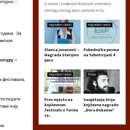
ултурно –
U ovom i ovakvom kriznom vremenu
nemaju mnogi pisci i pesnici ni tu...
nagrađeni radovi
nagrađeni radovi
година. За
амских
Slavica Jovanović –
Pobednička pesma
Nagrada Sterijino
na Suboticijadi 4
pero
културу –
nagrađeni radovi
Srbija
а фeстивала,
 поглeдати
Prvo mjesto na
Saopštenje žirija
književnom
književne nagrade
таве коју
festivalu u Torinu
„Đura Đukanov“
za...
нe.