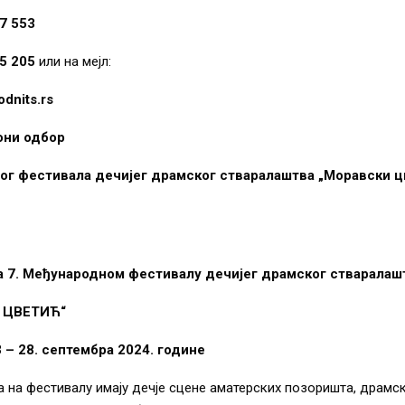
77 553
35 205
или на мејл:
dnits.rs
они одбор
ог фестивала дечијег драмског стваралаштва „Моравски 
 7. Међународном фестивалу дечијег драмског стварала
 ЦВЕТИЋ“
3 – 28. септембра 2024. године
 на фестивалу имају дечје сцене аматерских позоришта, драмск