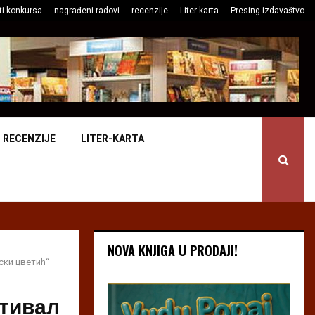
ti konkursa
nagrađeni radovi
recenzije
Liter-karta
Presing izdavaštvo
RECENZIJE
LITER-KARTA
NOVA KNJIGA U PRODAJI!
ски цветић“
стивал