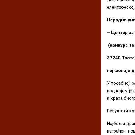
електронској
Народни уни
– Центар за
(конкурс за
37240 Трсте
најкасниј
e
до
У посебној, 
под којом је
и краћа биог
Рeзултати ко
Најбољи драм
награђен пов