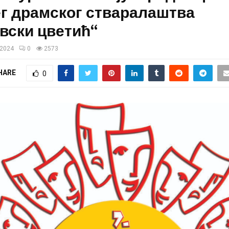
ег драмског стваралаштва
вски цветић“
/2024
0
2573
HARE
0