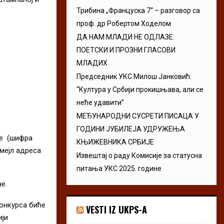
Трибина „Француска 7“ – разговор са
проф. др Робертом Ходелом
ДА НАМ МЛАДИ НЕ ОДЛАЗЕ:
ПОЕТСКИ И ПРОЗНИ ГЛАСОВИ
МЛАДИХ
Председник УКС Милош Јанковић:
“Култура у Србији прокишњава, али се
неће удавити”
МЕЂУНАРОДНИ СУСРЕТИ ПИСАЦА У
ГОДИНИ ЈУБИЛЕЈА УДРУЖЕЊА
ре (шифра
КЊИЖЕВНИКА СРБИЈЕ
имејл адреса
Извештај о раду Комисије за статусна
питања УКС 2025. године
e.
конкурса биће
VESTI IZ UKPS-A
ији