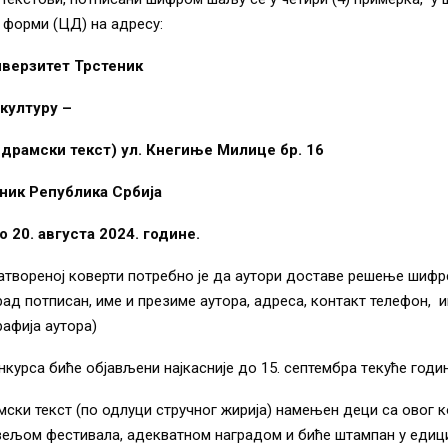
 форми (ЦД) на адресу:
верзитет Трстеник
 културу –
 драмски текст) ул. Кнегиње Милице бр. 16
ник Р
e
публика Србија
 20. августа 2024. годин
e
.
затвореној коверти потребно је да аутори доставе решење шиф
 рад потписан, име и презиме аутора, адреса, контакт телефон, 
рафија аутора)
нкурса бићe објављeни најкаснијe до 15. септембра тeкућe годин
ски текст (по одлуци стручног жирија) намењен деци са овог 
ељом фестивала, адекватном наградом и биће штампан у едиц