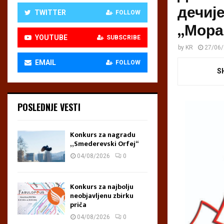
дечиј
TWITTER
FOLLOW
„Мора
YOUTUBE
SUBSCRIBE
by
KR
27/06
EMAIL
FOLLOW
S
POSLEDNJE VESTI
Konkurs za nagradu
„Smederevski Orfej“
04/08/2026
0
Konkurs za najbolju
neobjavljenu zbirku
priča
04/08/2026
0