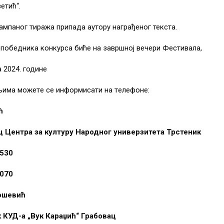
етић“.
мпаног тиража припада аутору награђеног текста.
победника конкурса биће на завршној вечери Фестивала,
а 2024. године
љима можeтe се информисати на тeлeфонe:
ћ
 Центра за културу Народног универзитета Трстеник
7 530
 070
ошевић
КУД-а „Вук Караџић“ Грабовац