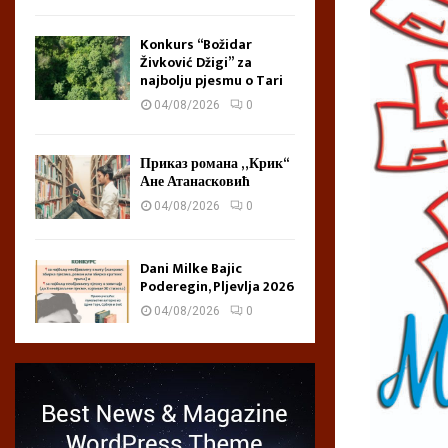
Konkurs “Božidar
Živković Džigi” za
najbolju pjesmu o Tari
04/08/2026
0
Приказ романа „Крик“
Ане Атанасковић
04/08/2026
0
Dani Milke Bajic
Poderegin, Pljevlja 2026
04/08/2026
0