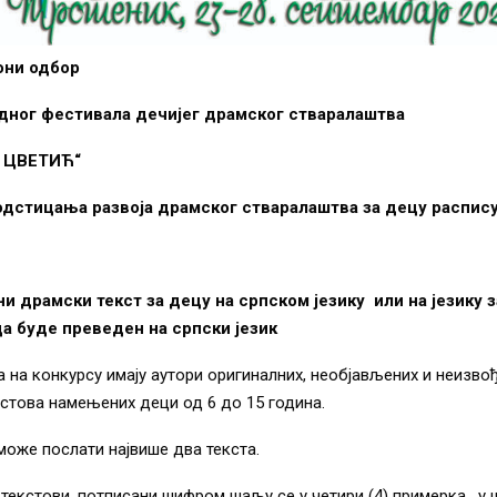
они одбор
дног фестивала дечијег драмског стваралаштва
 ЦВЕТИЋ“
дстицања развоја драмског стваралаштва за децу распису
и драмски текст за децу на српском језику или на језику за
а буде преведен на српски језик
 на конкурсу имају аутори оригиналних, необјављених и неизво
стова намењених деци од 6 до 15 година.
може послати највише два текста.
текстови, потписани шифром шаљу се у четири (4) примерка, у 