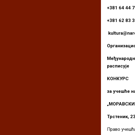
+381 64 44 
+381 62 83 
kultura@naro
Организаци
Међународн
расписујe
КОНКУРС
за учe
шћe
на
„МОРАВСКИ
Трстеник, 2
Право учешћа