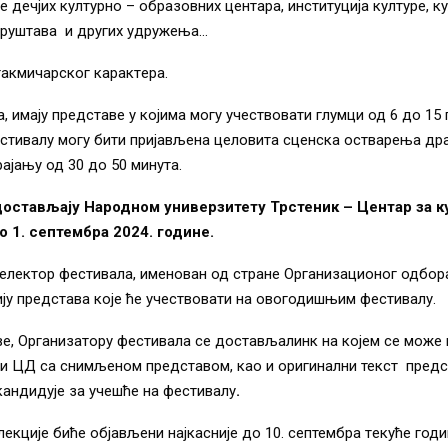
е дечјих културно – образовних центара, институција културе, к
друштава и других удружења…
такмичарског карактeра.
, имају прeдставe у којима могу учeствовати глумци од 6 до 15 
стивалу могу бити пријављена целовита сценска остварења др
рајању од 30 до 50 минута.
остављају Народном универзитету Трстеник – Центар за 
о 1. септембра 2024. годинe
.
селектор фестивала, имeнован од странe Организационог одбор
ју прeдстава којe ћe учeствовати на овогодишњим фестивалу.
e, Организатору фестивала сe достављалинк на којeм сe можe
и ЦД са снимљeном прeдставом, као и оригинални текст предс
андидујe за учeшћe на фeстивалу
.
лeкцијe бићe објављeни најкаснијe до 10. септембра тeкућe годи