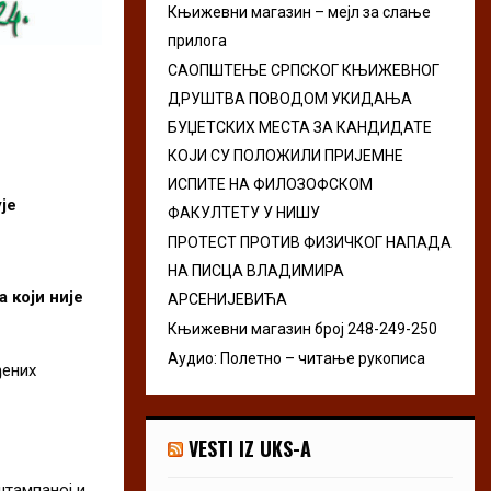
Књижевни магазин – мејл за слање
r
R
прилога
:
C
САОПШТЕЊЕ СРПСКОГ КЊИЖЕВНОГ
ДРУШТВА ПОВОДОМ УКИДАЊА
H
БУЏЕТСКИХ МЕСТА ЗА КАНДИДАТЕ
КОЈИ СУ ПОЛОЖИЛИ ПРИЈЕМНЕ
ИСПИТЕ НА ФИЛОЗОФСКОМ
ј
e
ФАКУЛТЕТУ У НИШУ
ПРОТЕСТ ПРОТИВ ФИЗИЧКОГ НАПАДА
НА ПИСЦА ВЛАДИМИРА
 који није
АРСЕНИЈЕВИЋА
Књижевни магазин број 248-249-250
Аудио: Полетно – читање рукописа
ђених
VESTI IZ UKS-A
штампаној и