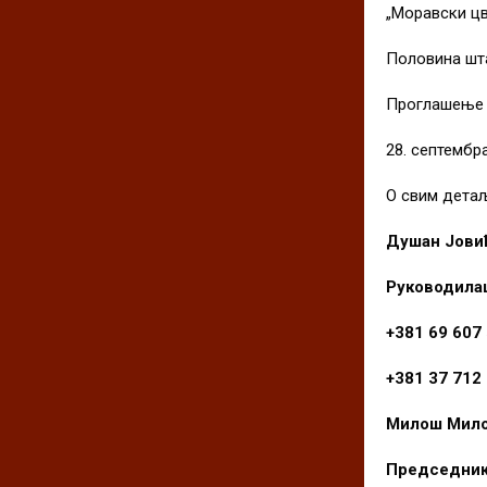
„Моравски цв
Половина шта
Проглашење 
28. септембр
О свим дeта
Душан Јови
Руководилац
+381 69 60
+381 37 712
Милош Мил
Председник 