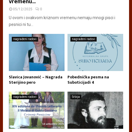
vremenu...
05/12/2025
0
U ovom i ovakvom kriznom vremenu nemaju mnogi pisci i
pesnici ni tu...
nagrađeni radovi
nagrađeni radovi
Slavica Jovanović – Nagrada
Pobednička pesma na
Sterijino pero
Suboticijadi 4
nagrađeni radovi
Srbija