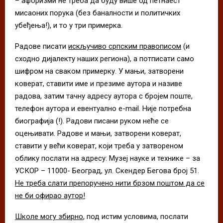
– афоризми не треба да буду више од петнаест
мисаоних порука (без баналности и политичких
убеђења!), и то у три примерка.
Радове писати
искључиво српским правописом
(и
сходно дијалекту наших региона), а потписати само
шифром на сваком примерку. У мањи, затворени
коверат, ставити име и презиме аутора и називе
радова, затим тачну адресу аутора с бројем поште,
телефон аутора и евентуално e-mail. Није потребна
биографија (!). Радови писани руком неће се
оцењивати. Радове и мањи, затворени коверат,
ставити у већи коверат, који треба у затвореном
облику послати на адресу: Музеј науке и технике – за
УСКОР – 11000- Београд, ул. Скендер Бегова број 51.
Не треба слати препоручено нити брзом поштом да се
не би офирао аутор!
Школе могу збирно
, под истим условима, послати