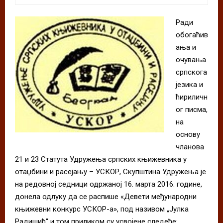
Ради
обогаћив
ања и
очувања
српскога
језика и
ћириличн
ог писма,
на
основу
чланова
21 и 23 Статута Удружења српских књижевника у
отаџбини и расејању – УСКОР, Скупштина Удружења је
на редовној седници одржаној 16. марта 2016. године,
донела одлуку да се распише «Девети међународни
књижевни конкурс УСКОР-а», под називом „Јулка
Радишић“ и том приликом су усвојене следеће: