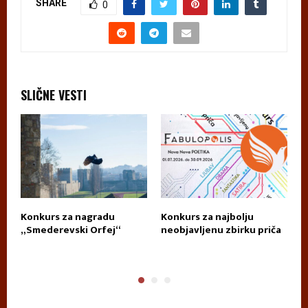
SHARE
0
SLIČNE VESTI
za
Konkurs za nagradu
Konkurs za najbolju
K
„Smederevski Orfej“
neobjavljenu zbirku priča
D
T