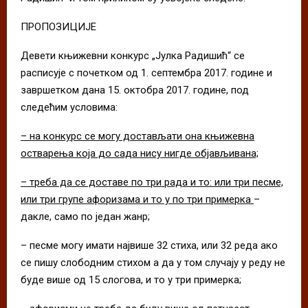
ПРОПОЗИЦИЈЕ
Девети књижевни конкурс „Јулка Радишић“ се
расписује с почетком од 1. септембра 2017. године и
завршетком дана 15. октобра 2017. године, под
следећим условима:
– на конкурс се могу достављати она књижевна
остварења која до сада нису нигде објављивана;
– треба да се доставе по три рада и то: или три песме,
или три групе афоризама и то у по три примерка
–
дакле, само по један жанр;
– песме могу имати највише 32 стиха, или 32 реда ако
се пишу слободним стихом а да у том случају у реду не
буде више од 15 слогова, и то у три примерка;