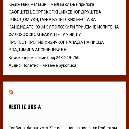
Књижевни магазин – мејл за слање прилога
H
САОПШТЕЊЕ СРПСКОГ КЊИЖЕВНОГ ДРУШТВА
ПОВОДОМ УКИДАЊА БУЏЕТСКИХ МЕСТА ЗА
КАНДИДАТЕ КОЈИ СУ ПОЛОЖИЛИ ПРИЈЕМНЕ ИСПИТЕ НА
ФИЛОЗОФСКОМ ФАКУЛТЕТУ У НИШУ
ПРОТЕСТ ПРОТИВ ФИЗИЧКОГ НАПАДА НА ПИСЦА
ВЛАДИМИРА АРСЕНИЈЕВИЋА
Књижевни магазин број 248-249-250
Аудио: Полетно – читање рукописа
VESTI IZ UKS-A
Трибина „Француска 7“ – разговор са проф. др Робертом