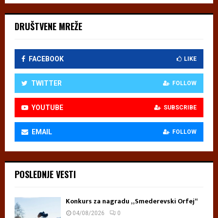
DRUŠTVENE MREŽE
FACEBOOK
LIKE
TWITTER
FOLLOW
YOUTUBE
SUBSCRIBE
EMAIL
FOLLOW
POSLEDNJE VESTI
Konkurs za nagradu „Smederevski Orfej“
04/08/2026
0