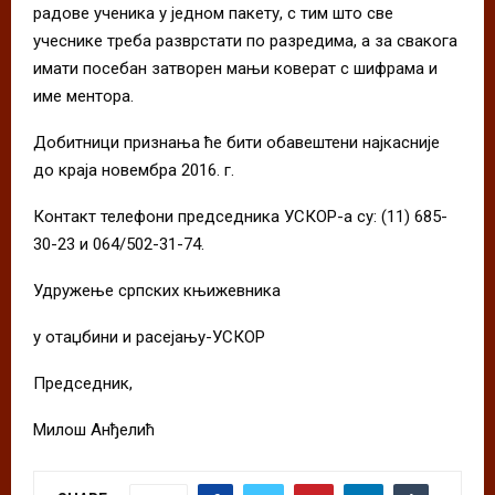
радове ученика у једном пакету, с тим што све
учеснике треба разврстати по разредима, а за свакога
имати посебан затворен мањи коверат с шифрама и
име ментора.
Добитници признања ће бити обавештени најкасније
до краја новембра 2016. г.
Контакт телефони председника УСКОР-а су: (11) 685-
30-23 и 064/502-31-74.
Удружење српских књижевника
у отаџбини и расејању-УСКОР
Председник,
Милош Анђелић