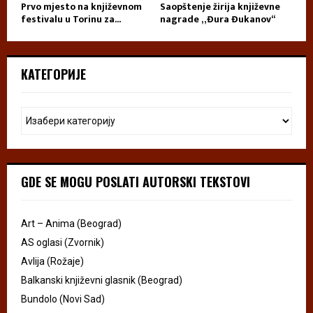
Prvo mjesto na književnom
Saopštenje žirija književne
festivalu u Torinu za...
nagrade „Đura Đukanov“
КАТЕГОРИЈЕ
GDE SE MOGU POSLATI AUTORSKI TEKSTOVI
Art – Anima (Beograd)
AS oglasi (Zvornik)
Avlija (Rožaje)
Balkanski književni glasnik (Beograd)
Bundolo (Novi Sad)