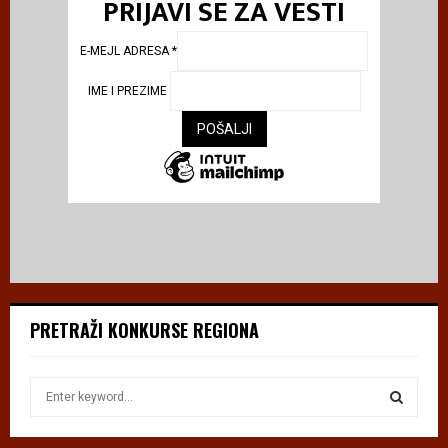
PRIJAVI SE ZA VESTI
E-MEJL ADRESA
*
IME I PREZIME
PRETRAŽI KONKURSE REGIONA
S
e
a
S