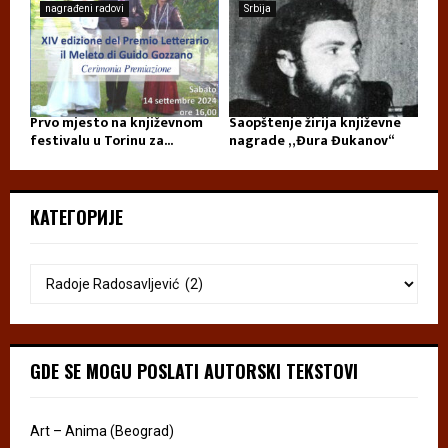
nagrađeni radovi
Srbija
Prvo mjesto na književnom
Saopštenje žirija književne
festivalu u Torinu za...
nagrade „Đura Đukanov“
КАТЕГОРИЈЕ
GDE SE MOGU POSLATI AUTORSKI TEKSTOVI
Art – Anima (Beograd)