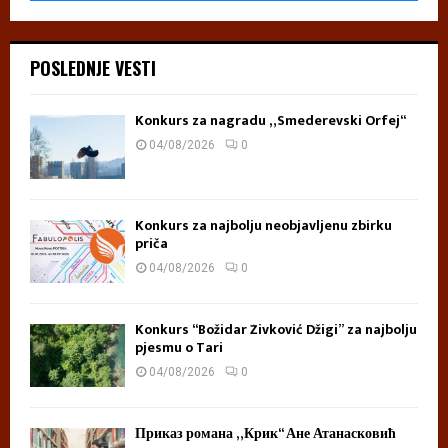
l
a
POSLEDNJE VESTI
Konkurs za nagradu „Smederevski Orfej“
04/08/2026
0
Konkurs za najbolju neobjavljenu zbirku
priča
04/08/2026
0
Konkurs “Božidar Živković Džigi” za najbolju
pjesmu o Tari
04/08/2026
0
Приказ романа „Крик“ Ане Атанасковић