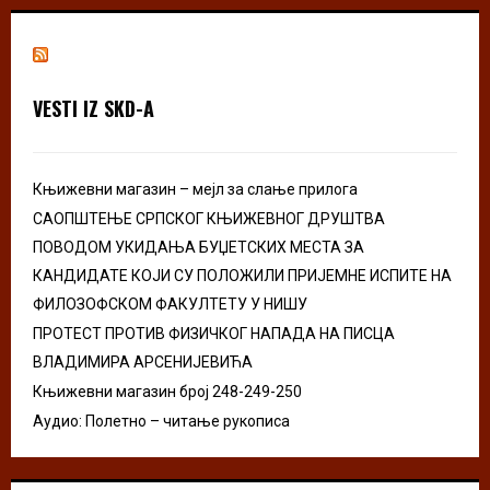
r
c
E
h
f
A
o
VESTI IZ SKD-A
r
R
:
C
Књижевни магазин – мејл за слање прилога
H
САОПШТЕЊЕ СРПСКОГ КЊИЖЕВНОГ ДРУШТВА
ПОВОДОМ УКИДАЊА БУЏЕТСКИХ МЕСТА ЗА
КАНДИДАТЕ КОЈИ СУ ПОЛОЖИЛИ ПРИЈЕМНЕ ИСПИТЕ НА
ФИЛОЗОФСКОМ ФАКУЛТЕТУ У НИШУ
ПРОТЕСТ ПРОТИВ ФИЗИЧКОГ НАПАДА НА ПИСЦА
ВЛАДИМИРА АРСЕНИЈЕВИЋА
Књижевни магазин број 248-249-250
Аудио: Полетно – читање рукописа