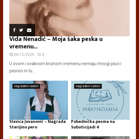
Vida Nenadić – Moja šaka peska u
vremenu...
05/12/2025
0
U ovom i ovakvom kriznom vremenu nemaju mnogi pisci i
pesnici ni tu...
nagrađeni radovi
nagrađeni radovi
Slavica Jovanović – Nagrada
Pobednička pesma na
Sterijino pero
Suboticijadi 4