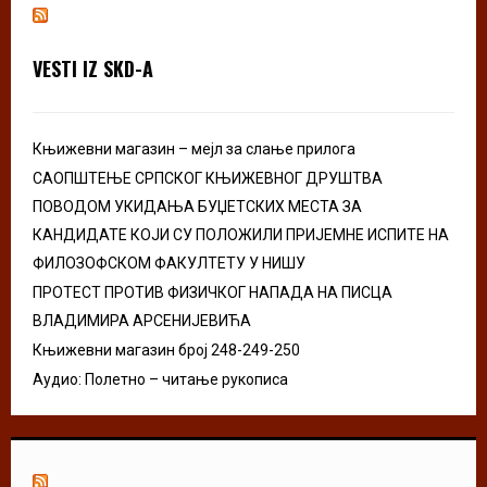
h
f
A
o
VESTI IZ SKD-A
r
R
:
C
Књижевни магазин – мејл за слање прилога
H
САОПШТЕЊЕ СРПСКОГ КЊИЖЕВНОГ ДРУШТВА
ПОВОДОМ УКИДАЊА БУЏЕТСКИХ МЕСТА ЗА
КАНДИДАТЕ КОЈИ СУ ПОЛОЖИЛИ ПРИЈЕМНЕ ИСПИТЕ НА
ФИЛОЗОФСКОМ ФАКУЛТЕТУ У НИШУ
ПРОТЕСТ ПРОТИВ ФИЗИЧКОГ НАПАДА НА ПИСЦА
ВЛАДИМИРА АРСЕНИЈЕВИЋА
Књижевни магазин број 248-249-250
Аудио: Полетно – читање рукописа