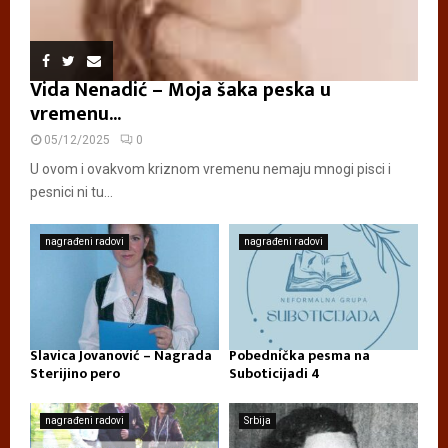
Vida Nenadić – Moja šaka peska u
vremenu...
05/12/2025
0
U ovom i ovakvom kriznom vremenu nemaju mnogi pisci i
pesnici ni tu...
nagrađeni radovi
nagrađeni radovi
Slavica Jovanović – Nagrada
Pobednička pesma na
Sterijino pero
Suboticijadi 4
nagrađeni radovi
Srbija