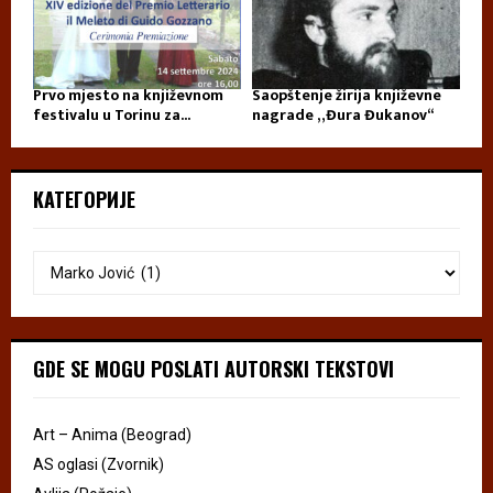
Prvo mjesto na književnom
Saopštenje žirija književne
festivalu u Torinu za...
nagrade „Đura Đukanov“
КАТЕГОРИЈЕ
GDE SE MOGU POSLATI AUTORSKI TEKSTOVI
Art – Anima (Beograd)
AS oglasi (Zvornik)