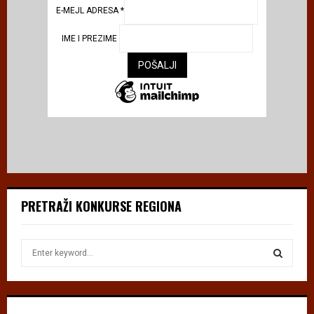
E-MEJL ADRESA
*
IME I PREZIME
PRETRAŽI KONKURSE REGIONA
S
e
a
S
r
c
E