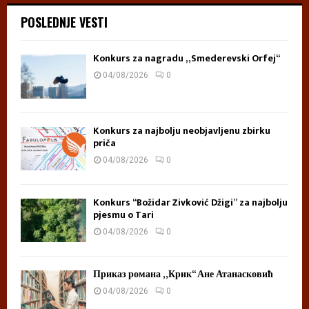
t
POSLEDNJE VESTI
l
o
s
Konkurs za nagradu „Smederevski Orfej“
t
04/08/2026
0
i
Konkurs za najbolju neobjavljenu zbirku
priča
04/08/2026
0
Konkurs “Božidar Živković Džigi” za najbolju
pjesmu o Tari
04/08/2026
0
Приказ романа „Крик“ Ане Атанасковић
04/08/2026
0