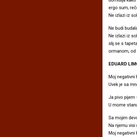
ergo sum, reč
Ne izlazi iz so
Ne budi budala.
Ne izlazi iz s
slij se s tape
ormanom, od h
EDUARD LIM
Moj negativni 
Uvek je sa mn
Ja pivo pijem 
U mome stanu ž
Sa mojim dev
Na njemu visi
Moj negativni 