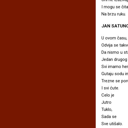
I mogu se čita
Na brzu ruku.
JAN SATUNO
U ovom času,
Odvija se takv
Da nismo u sta
Jedan drugog 
Svi imamo hem
Gutaju sodu in
Trezne se poru
I svi ćute.
Celo je
Jutro
Tuklo,
Sada se
Sve utišalo.