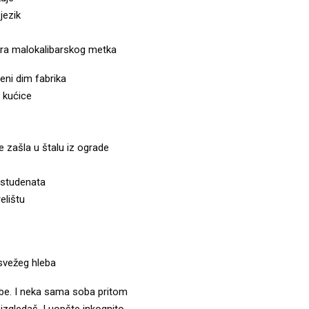
jezik
aura malokalibarskog metka
eni dim fabrika
 kućice
je zašla u štalu iz ograde
 studenata
elištu
 svežeg hleba
obe. I neka sama soba pritom
izgledaš. I uopšte inkognito