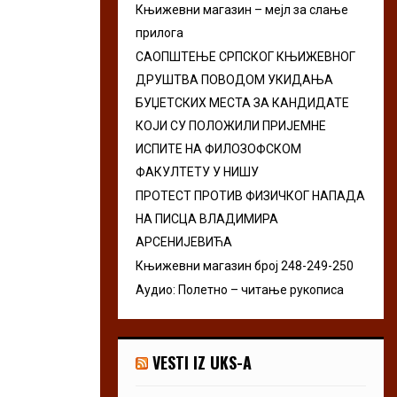
Књижевни магазин – мејл за слање
r
R
прилога
:
C
САОПШТЕЊЕ СРПСКОГ КЊИЖЕВНОГ
ДРУШТВА ПОВОДОМ УКИДАЊА
H
БУЏЕТСКИХ МЕСТА ЗА КАНДИДАТЕ
КОЈИ СУ ПОЛОЖИЛИ ПРИЈЕМНЕ
ИСПИТЕ НА ФИЛОЗОФСКОМ
ФАКУЛТЕТУ У НИШУ
ПРОТЕСТ ПРОТИВ ФИЗИЧКОГ НАПАДА
НА ПИСЦА ВЛАДИМИРА
АРСЕНИЈЕВИЋА
Књижевни магазин број 248-249-250
Аудио: Полетно – читање рукописа
VESTI IZ UKS-A