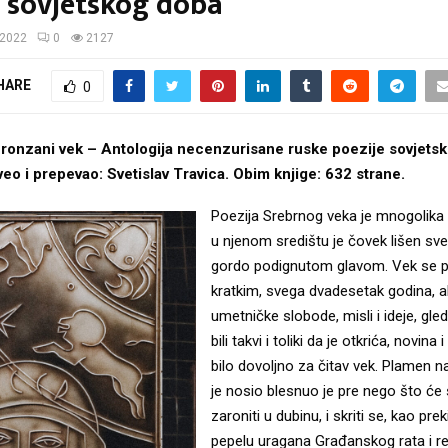
e sovjetskog doba
/2022
0
2127
HARE
0
 Bronzani vek – Antologija necenzurisane ruske poezije sovjets
veo i prepevao: Svetislav Travica. Obim knjige: 632 strane.
Poezija Srebrnog veka je mnogolika i
u njenom središtu je čovek lišen sveg
gordo podignutom glavom. Vek se 
kratkim, svega dvadesetak godina, al
umetničke slobode, misli i ideje, gledi
bili takvi i toliki da je otkrića, novina 
bilo dovoljno za čitav vek. Plamen n
je nosio blesnuo je pre nego što će s
zaroniti u dubinu, i skriti se, kao pre
pepelu uragana Građanskog rata i re