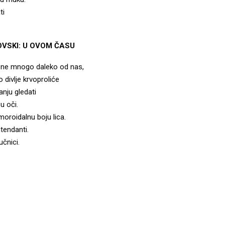
ti
VSKI: U OVOM ČASU
 ne mnogo daleko od nas,
o divlje krvoproliće
nju gledati
u oči.
oroidalnu boju lica.
tendanti.
čnici.