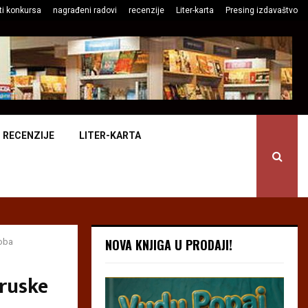
ti konkursa
nagrađeni radovi
recenzije
Liter-karta
Presing izdavaštvo
RECENZIJE
LITER-KARTA
NOVA KNJIGA U PRODAJI!
doba
 ruske