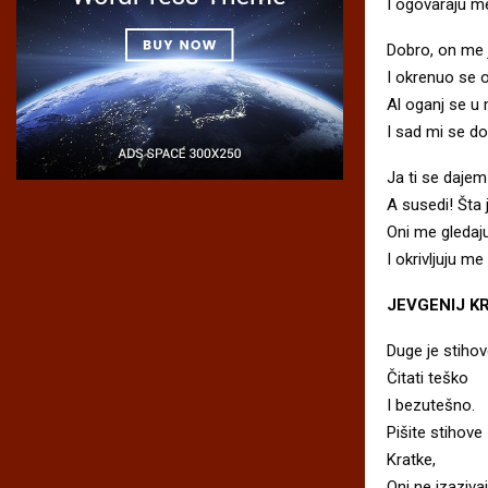
I ogovaraju me
Dobro, on me 
I okrenuo se 
Al oganj se u 
I sad mi se do
Ja ti se daje
A susedi! Šta 
Oni me gledaj
I okrivljuju me
JEVGENIJ K
Duge je stiho
Čitati teško
I bezutešno.
Pišite stihove
Kratke,
Oni ne izaziva