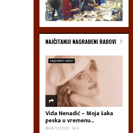
NAJČITANIJI NAGRAĐENI RADOVI
nagrađeni radovi
Vida Nenadić – Moja šaka
peska u vremenu...
05/12/2025
0