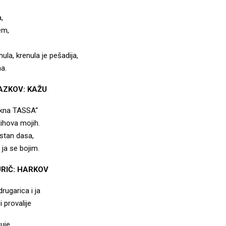
,
em,
nula, krenula je pešadija,
a.
AZKOV: KAŽU
Okna TASSA“
tihova mojih.
istan dasa,
, ja se bojim.
URIČ: HARKOV
rugarica i ja
 provalije
uje