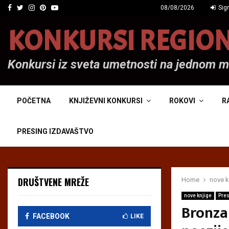
Facebook
Twitter
Instagram
Pinterest
Youtube
08/08/2026
Sign
KONKURSI REGIO
Konkursi iz sveta umetnosti na jednom 
POČETNA
KNJIŽEVNI KONKURSI
ROKOVI
R
PRESING IZDAVAŠTVO
DRUŠTVENE MREŽE
Home
nove k
nove knjige
Pres
Bronza
FACEBOOK
LIKE