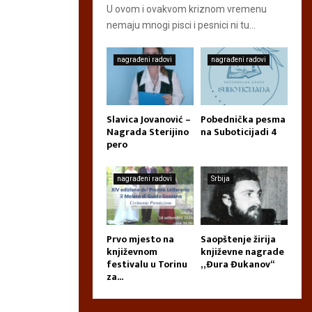
U ovom i ovakvom kriznom vremenu
nemaju mnogi pisci i pesnici ni tu...
nagrađeni radovi
nagrađeni radovi
Slavica Jovanović –
Pobednička pesma
Nagrada Sterijino
na Suboticijadi 4
pero
nagrađeni radovi
Srbija
Prvo mjesto na
Saopštenje žirija
književnom
književne nagrade
festivalu u Torinu
„Đura Đukanov“
za...