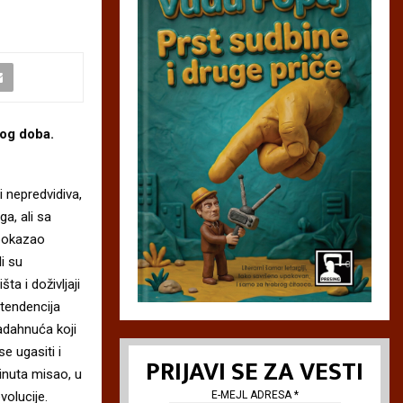
kog doba.
 nepredvidiva,
a, ali sa
pokazao
i su
šta i doživljaji
i tendencija
adahnuća koji
e ugasiti i
PRIJAVI SE ZA VESTI
kinuta misao, u
volucije.
E-MEJL ADRESA
*