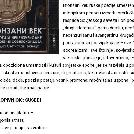
Bronzani vek ruske poezije smešten 
istorijskom periodu između smrti Stal
raspada Sovjetskog saveza i on p
„drugu literaturu“, samizdatsku, neofi
necenzurisanu i avangardnu, drugači
podrazumeva poeziju koja je – sve š
socrealizam i sve što nije „sovjetsk
vek ruske poezije je, istovremeno, e
a opoziciona umetnosti i kulturi sovjetske epohe, jer se razvijala u p
skustvu, u uslovima cenzure, dogmatizma, lakirovke stvarnosti i siv
oleća, dakle, poezija postaje vesnik promena, moćni talas uspona i 
de i moderne imaginacije.
OPIVNICKI: SUSEDI
u se besplatno –
onila strast,
 sve je u njoj razvratno.