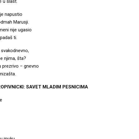
 u slast.
je napustio
odmah Marusji.
meni nije ugasio
padaš ti.
m svakodnevno,
je njima, šta?
u prezrivo – gnevno
 nizašta.
ROPIVNICKI: SAVET MLADIM PESNICIMA
ve
ju muku.