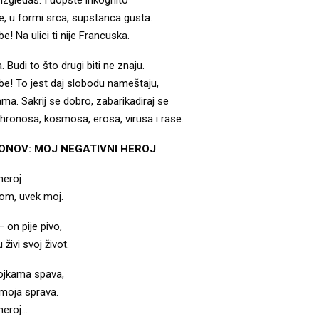
e, u formi srca, supstanca gusta.
be! Na ulici ti nije Francuska.
 Budi to što drugi biti ne znaju.
obe! To jest daj slobodu nameštaju,
tama. Sakrij se dobro, zabarikadiraj se
ronosa, kosmosa, erosa, virusa i rase.
ONOV: MOJ NEGATIVNI HEROJ
heroj
om, uvek moj.
– on pije pivo,
ivi svoj život.
ojkama spava,
 moja sprava.
heroj…