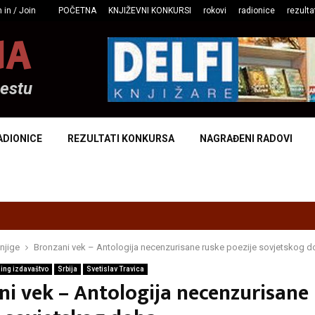
 in / Join
POČETNA
KNJIŽEVNI KONKURSI
rokovi
radionice
rezulta
NA
mestu
ADIONICE
REZULTATI KONKURSA
NAGRAĐENI RADOVI
njige
Bronzani vek – Antologija necenzurisane ruske poezije sovjetskog 
ing izdavaštvo
Srbija
Svetislav Travica
ni vek – Antologija necenzurisane