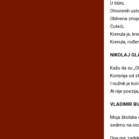
U tišini,
Otvorenih usta
Oblivena znoj
Ćuteći,
Krenula je, kre
Krenula, rođen
NIKOLAJ GL
Kažu da su „
Korisnija od s
I nužnik je kor
Al nije poezija
VLADIMIR B
Moja školska d
sedimo na ivici
Ona me zadirk