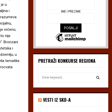
je u
jina i
IME I PREZIME
odrazumeva
cijalnu,
je rečeno,
to nije
o“. Bronzani
stetska i
odzemlju, u
PRETRAŽI KONKURSE REGIONA
ila tematike.
procvata
S
e
a
S
r
c
E
VESTI IZ SKD-A
h
f
A
o