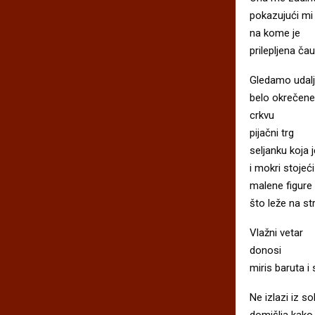
pokazujući mi 
na kome je
prilepljena č
Gledamo udalj
belo okrečene
crkvu
pijačni trg
seljanku koja 
i mokri stojeći
malene figure
što leže na str
Vlažni vetar
donosi
miris baruta i
Ne izlazi iz s
domišlja kako 