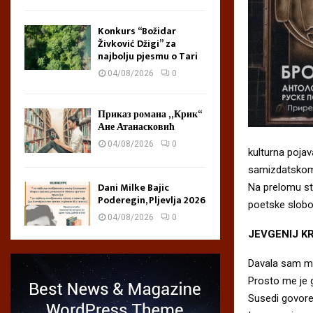
Konkurs “Božidar
Živković Džigi” za
najbolju pjesmu o Tari
04/08/2026
0
Приказ романа „Крик“
Ане Атанасковић
04/08/2026
0
kulturna pojav
samizdatskom i
Dani Milke Bajic
Na prelomu st
Poderegin, Pljevlja 2026
poetske slobo
04/08/2026
0
JEVGENIJ KR
Davala sam m
Prosto me je g
Susedi govore: