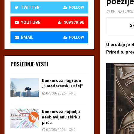
poezij
TWITTER
FOLLOW
by
KR
16/03
YOUTUBE
SUBSCRIBE
S
EMAIL
FOLLOW
U prodaji je
Priredio, pre
POSLEDNJE VESTI
Konkurs za nagradu
„Smederevski Orfej“
04/08/2026
0
Konkurs za najbolju
neobjavljenu zbirku
priča
04/08/2026
0