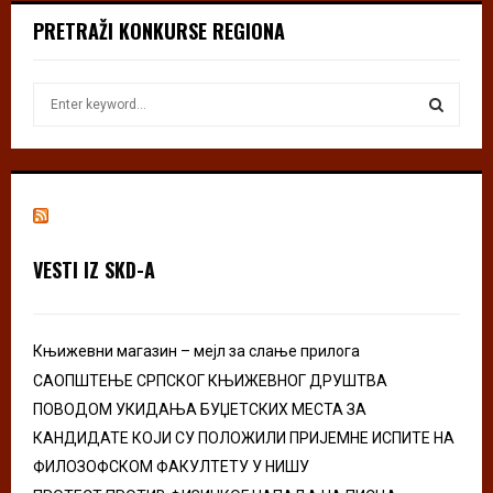
PRETRAŽI KONKURSE REGIONA
S
e
a
S
r
c
E
h
f
A
o
VESTI IZ SKD-A
r
R
:
C
Књижевни магазин – мејл за слање прилога
H
САОПШТЕЊЕ СРПСКОГ КЊИЖЕВНОГ ДРУШТВА
ПОВОДОМ УКИДАЊА БУЏЕТСКИХ МЕСТА ЗА
КАНДИДАТЕ КОЈИ СУ ПОЛОЖИЛИ ПРИЈЕМНЕ ИСПИТЕ НА
ФИЛОЗОФСКОМ ФАКУЛТЕТУ У НИШУ