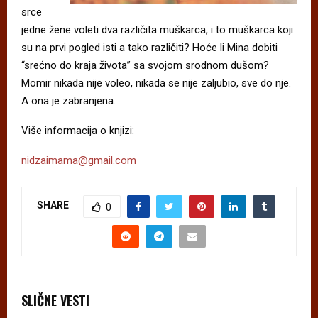
srce
jedne žene voleti dva različita muškarca, i to muškarca koji
su na prvi pogled isti a tako različiti? Hoće li Mina dobiti
“srećno do kraja života” sa svojom srodnom dušom?
Momir nikada nije voleo, nikada se nije zaljubio, sve do nje.
A ona je zabranjena.
Više informacija o knjizi:
nidzaimama@gmail.com
SHARE
0
SLIČNE VESTI