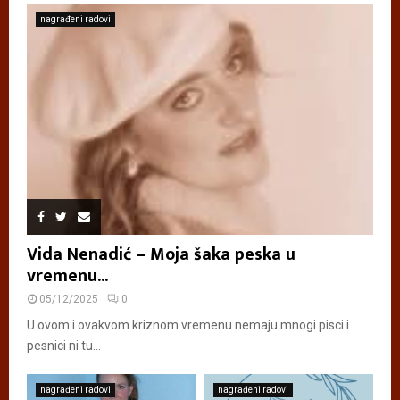
nagrađeni radovi
Vida Nenadić – Moja šaka peska u
vremenu...
05/12/2025
0
U ovom i ovakvom kriznom vremenu nemaju mnogi pisci i
pesnici ni tu...
nagrađeni radovi
nagrađeni radovi