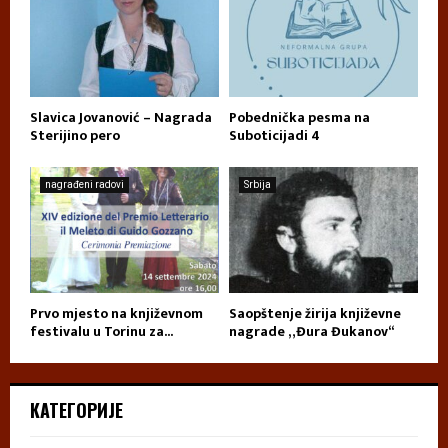
Slavica Jovanović – Nagrada
Pobednička pesma na
Sterijino pero
Suboticijadi 4
nagrađeni radovi
Srbija
Prvo mjesto na književnom
Saopštenje žirija književne
festivalu u Torinu za...
nagrade „Đura Đukanov“
КАТЕГОРИЈЕ