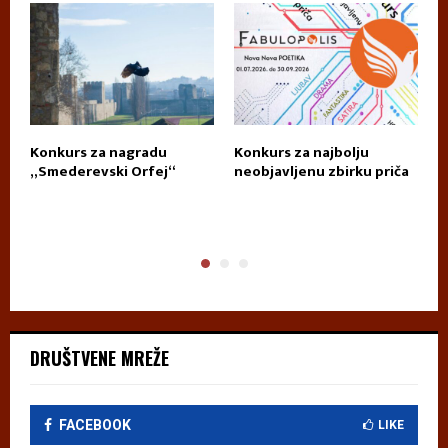
Konkurs za nagradu
Konkurs za najbolju
П
„Smederevski Orfej“
neobjavljenu zbirku priča
А
DRUŠTVENE MREŽE
FACEBOOK
LIKE