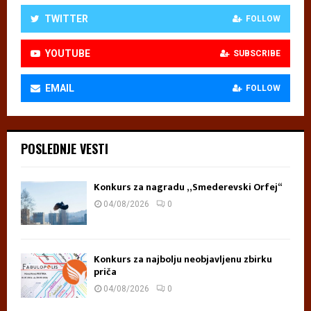
TWITTER
FOLLOW
YOUTUBE
SUBSCRIBE
EMAIL
FOLLOW
POSLEDNJE VESTI
Konkurs za nagradu „Smederevski Orfej“
04/08/2026
0
Konkurs za najbolju neobjavljenu zbirku
priča
04/08/2026
0