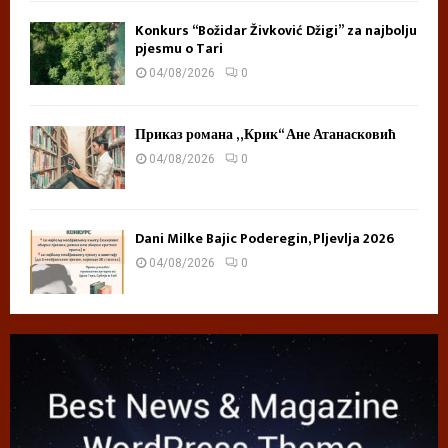
Konkurs “Božidar Živković Džigi” za najbolju
pjesmu o Tari
04/08/2026
0
Приказ романа „Крик“ Ане Атанасковић
04/08/2026
0
Dani Milke Bajic Poderegin, Pljevlja 2026
04/08/2026
0