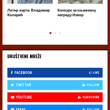
Литер-карта: Владимир
Конкурс за књижевну
Б
Коларић
награду Извор
з
DRUŠTVENE MREŽE
FACEBOOK
LIKE
TWITTER
FOLLOW
YOUTUBE
SUBSCRIBE
EMAIL
FOLLOW