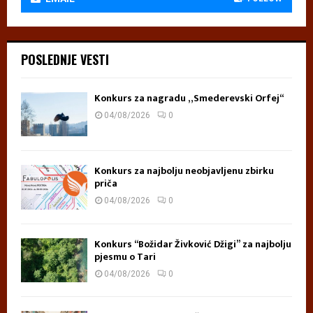
POSLEDNJE VESTI
Konkurs za nagradu „Smederevski Orfej“
04/08/2026
0
Konkurs za najbolju neobjavljenu zbirku
priča
04/08/2026
0
Konkurs “Božidar Živković Džigi” za najbolju
pjesmu o Tari
04/08/2026
0