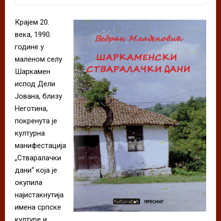
Крајем 20.
века, 1990.
године у
маленом селу
Шаркамен
испод Дели
Јована, близу
Неготина,
покренута је
културна
манифестација
„Стваралачки
дани“ која је
окупила
најистакнутија
имена српске
културе и