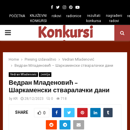
Facebook
Twitter
Instagram
Pinterest
Youtube
KNJIŽEVNI
rezultati
nagrađeni
POČETNA
rokovi
radionice
r
KONKURSI
konkursa
radovi
Konkursi
PRIMARY
regiona
MENU
Home
Presing izdavaštvo
Vedran Mladenović
Ведран Младеновић – Шаркаменски стваралачки дани
Vedran Mladenović
zemlja
Ведран Младеновић –
Шаркаменски стваралачки дани
by
KR
28/12/2023
0
718
SHARE
0