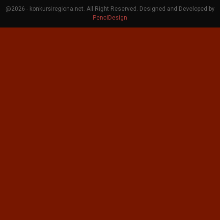
@2026 - konkursiregiona.net. All Right Reserved. Designed and Developed by
PenciDesign