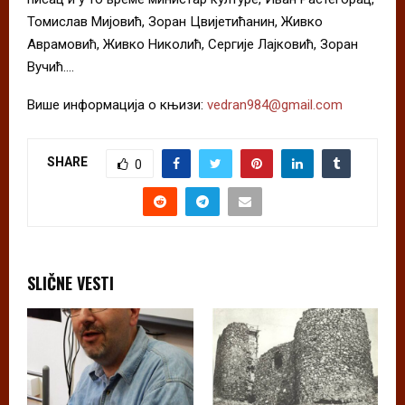
Томислав Мијовић, Зоран Цвијетићанин, Живко
Аврамовић, Живко Николић, Сергије Лајковић, Зоран
Вучић….
Више информација о књизи:
vedran984@gmail.com
SHARE
0
SLIČNE VESTI