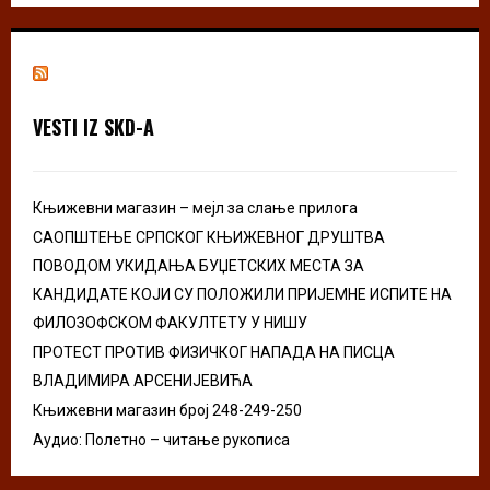
S
r
c
E
h
f
A
o
VESTI IZ SKD-A
r
R
:
C
Књижевни магазин – мејл за слање прилога
H
САОПШТЕЊЕ СРПСКОГ КЊИЖЕВНОГ ДРУШТВА
ПОВОДОМ УКИДАЊА БУЏЕТСКИХ МЕСТА ЗА
КАНДИДАТЕ КОЈИ СУ ПОЛОЖИЛИ ПРИЈЕМНЕ ИСПИТЕ НА
ФИЛОЗОФСКОМ ФАКУЛТЕТУ У НИШУ
ПРОТЕСТ ПРОТИВ ФИЗИЧКОГ НАПАДА НА ПИСЦА
ВЛАДИМИРА АРСЕНИЈЕВИЋА
Књижевни магазин број 248-249-250
Аудио: Полетно – читање рукописа