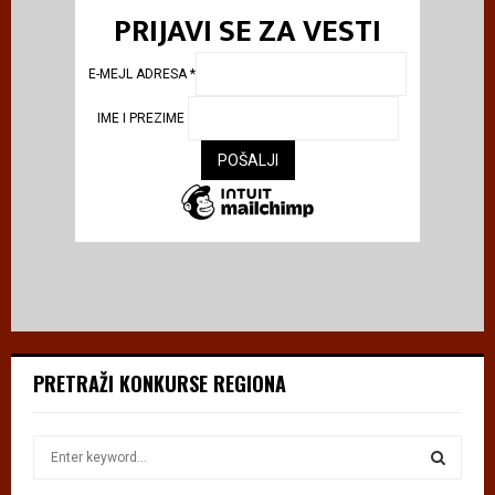
PRIJAVI SE ZA VESTI
E-MEJL ADRESA
*
IME I PREZIME
PRETRAŽI KONKURSE REGIONA
S
e
a