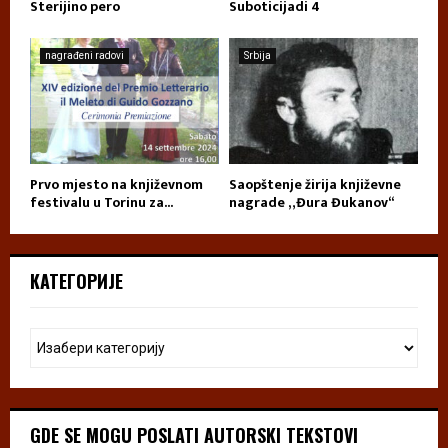
Sterijino pero
Suboticijadi 4
nagrađeni radovi
Srbija
Prvo mjesto na književnom
Saopštenje žirija književne
festivalu u Torinu za...
nagrade „Đura Đukanov“
КАТЕГОРИЈЕ
GDE SE MOGU POSLATI AUTORSKI TEKSTOVI