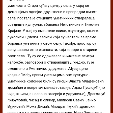
уметности. Стара кућа у центру села, у којој се
деценијама одвијао друштвени и привредни живот
села, постала је стециште уметничких стваралаца,
средиште културних збивања Неготинске и Тимочке
Крајине. У њој су смештене слике, скулптуре, књиге,
рукописи, цртежи, записи који су настали за време
боравка уметника у овом селу. Такође, простор су
испуњавали етно експонати, који говоре о старини
овог села. Ту су се одржавале књижевне вечери,
изложбе, разговори о стваралаштву. Уједно, ту је
смештено и Уметничко удружење „Музеј црне
крајине“.Међу првим учесницима ове културно-
уметничке колоније били су писци Власта Младеновић,
домаћин и покретач манифестације, Адам Пуслојић (по
чијој књизи је названа галерија и удружење), Драгољуб
Фируловић, писац и сликар, Милисав Савић, Јанко
Вујиновић, Мома Димић, Миодраг Ђукић, драмски
писац и у то време министар културе, Иван Растегорац,