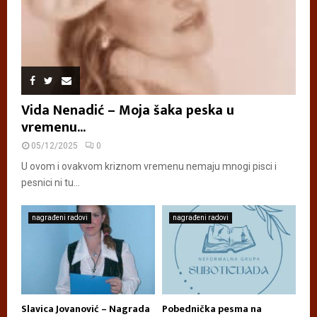
Vida Nenadić – Moja šaka peska u
vremenu...
05/12/2025
0
U ovom i ovakvom kriznom vremenu nemaju mnogi pisci i
pesnici ni tu...
nagrađeni radovi
nagrađeni radovi
Slavica Jovanović – Nagrada
Pobednička pesma na