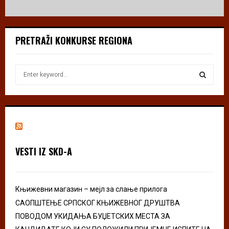
PRETRAŽI KONKURSE REGIONA
S
e
a
S
r
c
E
h
f
A
o
VESTI IZ SKD-A
r
R
:
C
Књижевни магазин – мејл за слање прилога
H
САОПШТЕЊЕ СРПСКОГ КЊИЖЕВНОГ ДРУШТВА
ПОВОДОМ УКИДАЊА БУЏЕТСКИХ МЕСТА ЗА