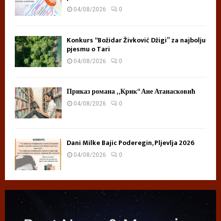
04/08/2026
0
Konkurs “Božidar Živković Džigi” za najbolju
pjesmu o Tari
04/08/2026
0
Приказ романа „Крик“ Ане Атанасковић
04/08/2026
0
Dani Milke Bajic Poderegin, Pljevlja 2026
04/08/2026
0