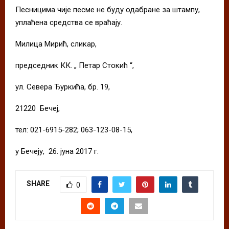
Песницима чије песме не буду одабране за штампу,
уплаћена средства се враћају.
Милица Мирић, сликар,
председник КК. „ Петар Стокић “,
ул. Севера Ђуркића, бр. 19,
21220 Бечеј,
тел: 021-6915-282; 063-123-08-15,
у Бечеју, 26. јуна 2017 г.
SHARE
0