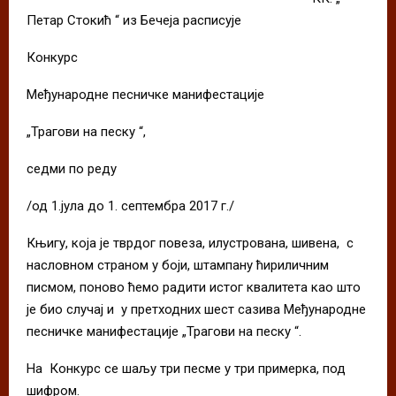
Петар Стокић “ из Бечеја расписује
Конкурс
Међународне песничке манифестације
„Трагови на песку “,
седми по реду
/од 1.јула до 1. септембра 2017 г./
Књигу, која је тврдог повеза, илустрована, шивена, с
насловном страном у боји, штампану ћириличним
писмом, поново ћемо радити истог квалитета као што
је био случај и у претходних шест сазива Међународне
песничке манифестације „Трагови на песку “.
На Конкурс се шаљу три песме у три примерка, под
шифром.