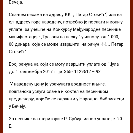
Бечеја.
Слањем песама на адресу КК. „ Петар Стокић “, или на
ел. адресу горе наведену, потребно је послати и копију
уплате за учешће на Конкурсу Међународне песничке
манифестације „Трагови на песку “ у износу од 1.000,
00 динара, које се може извршити на рачун КК. „ Петар
Стокић “.
Број рачуна на који се могу извршити уплате од 1.јула
до 1. септембра 2017 г. је: 355- 1129512 – 93 .
У наведену цену је урачуната вредност књиге,
поштанска услуга слања и коктел на песничком
предвечерју, које ће се одржати у Народној библиотеци
у Бечеју.
За песнике ван територије Р. Србије износ уплате је 20
Е.