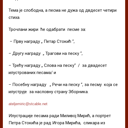
Тема је слободна, а песма не дужа од двдесет четири
стиха.
Трочлани жири ће одабрати песме за:
– Прву награду „ Петар Стокић “,
– Другу награду „ Трагови на песку “,
– Трећу награду „ Слова на песку“ / за двадесет
илустрованих песама/ и
– Посебну награду „ Речи на песку “, за песму која се
илуструје за насловну страну Зборника.
ateljemiric@stcable.net
Илустрације песама ради Миливој Мирић, а портрет
Петра Стокића је рад Игора Мирића, сликара из