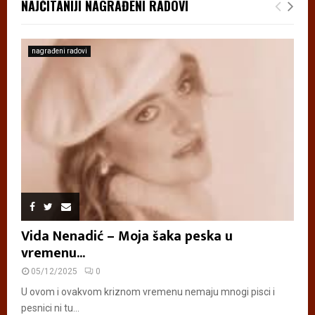
NAJČITANIJI NAGRAĐENI RADOVI
nagrađeni radovi
Vida Nenadić – Moja šaka peska u
vremenu...
05/12/2025
0
U ovom i ovakvom kriznom vremenu nemaju mnogi pisci i
pesnici ni tu...