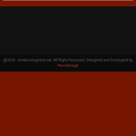
@2026 - konkursiregiona.net. All Right Reserved. Designed and Developed by
PenciDesign