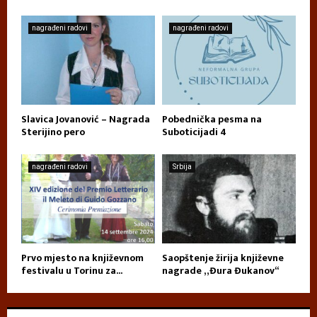
nagrađeni radovi
nagrađeni radovi
Slavica Jovanović – Nagrada
Pobednička pesma na
Sterijino pero
Suboticijadi 4
nagrađeni radovi
Srbija
Prvo mjesto na književnom
Saopštenje žirija književne
festivalu u Torinu za...
nagrade „Đura Đukanov“