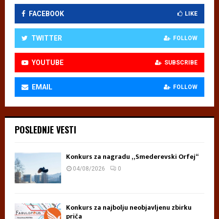
FACEBOOK
LIKE
TWITTER
FOLLOW
YOUTUBE
SUBSCRIBE
EMAIL
FOLLOW
POSLEDNJE VESTI
Konkurs za nagradu „Smederevski Orfej“
04/08/2026
0
Konkurs za najbolju neobjavljenu zbirku
priča