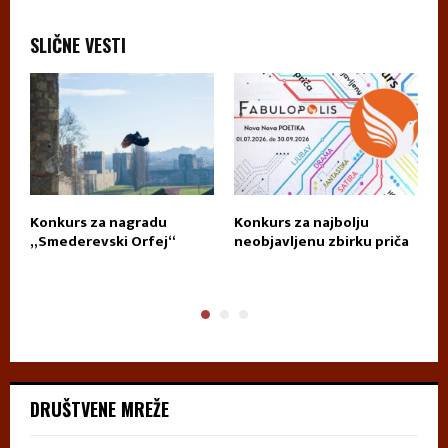
SLIČNE VESTI
za
Konkurs za nagradu
Konkurs za najbolju
K
„Smederevski Orfej“
neobjavljenu zbirku priča
D
T
DRUŠTVENE MREŽE