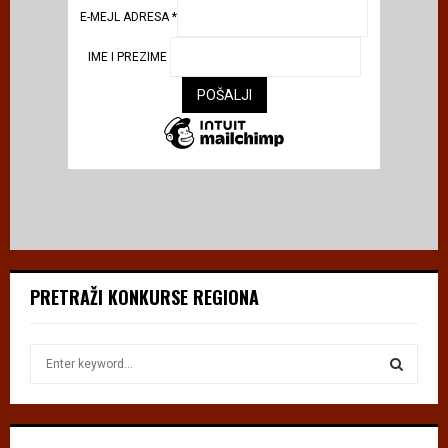
E-MEJL ADRESA
*
IME I PREZIME
PRETRAŽI KONKURSE REGIONA
S
e
a
S
r
c
E