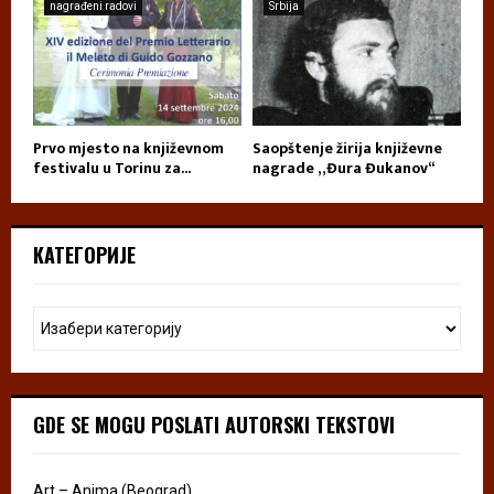
nagrađeni radovi
Srbija
Prvo mjesto na književnom
Saopštenje žirija književne
festivalu u Torinu za...
nagrade „Đura Đukanov“
КАТЕГОРИЈЕ
GDE SE MOGU POSLATI AUTORSKI TEKSTOVI
Art – Anima (Beograd)