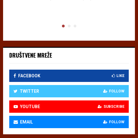
DRUŠTVENE MREŽE
FACEBOOK
LIKE
TWITTER
FOLLOW
YOUTUBE
SUBSCRIBE
EMAIL
FOLLOW