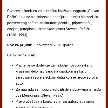
Otvoren je konkurs za prestižnu književnu nagradu „Stevan
Pešić“, koja se tradicionalno dodeljuje u okviru Memorijala
posvećenog našem istaknutom pesniku, pripovedaču,
esejisti, putopiscu i dramskom piscu Stevanu Pešiću
(1936–1994).
Rok za prijavu:
1. novembar 2026. godine.
Uslovi konkursa:
Priznanje se dodeljuje za najbolje novoobjavljeno
književno delo napisano na srpskom jeziku, u
žanrovima i stvaralačkom duhu koje je negovao ovaj
autor.
Za nagradu se mogu predložiti dela objavljena između
dva Memorijala „Stevan Pešić“.
Pravo učešća na konkursu imaju autori, izdavačke
kuće i udruženja pisaca.