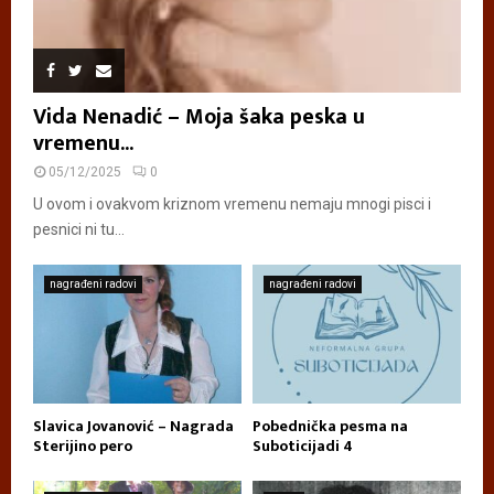
Vida Nenadić – Moja šaka peska u
vremenu...
05/12/2025
0
U ovom i ovakvom kriznom vremenu nemaju mnogi pisci i
pesnici ni tu...
nagrađeni radovi
nagrađeni radovi
Slavica Jovanović – Nagrada
Pobednička pesma na
Sterijino pero
Suboticijadi 4