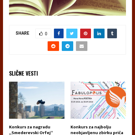
SHARE
0
SLIČNE VESTI
Konkurs za nagradu
Konkurs za najbolju
П
„Smederevski Orfej“
neobjavljenu zbirku priča
А