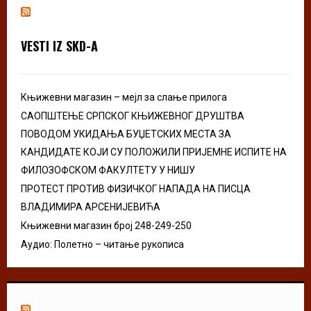
h
f
A
o
VESTI IZ SKD-A
r
R
:
C
Књижевни магазин – мејл за слање прилога
H
САОПШТЕЊЕ СРПСКОГ КЊИЖЕВНОГ ДРУШТВА
ПОВОДОМ УКИДАЊА БУЏЕТСКИХ МЕСТА ЗА
КАНДИДАТЕ КОЈИ СУ ПОЛОЖИЛИ ПРИЈЕМНЕ ИСПИТЕ НА
ФИЛОЗОФСКОМ ФАКУЛТЕТУ У НИШУ
ПРОТЕСТ ПРОТИВ ФИЗИЧКОГ НАПАДА НА ПИСЦА
ВЛАДИМИРА АРСЕНИЈЕВИЋА
Књижевни магазин број 248-249-250
Аудио: Полетно – читање рукописа