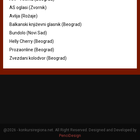
AS oglasi (Zvornik)
Avlija (Rožaje)
Balkanski književni glasnik (Beograd)
Bundolo (Novi Sad)
Helly Cherry (Beograd)
Prozaonline (Beograd)
Zvezdani kolodvor (Beograd)
@2026 - konkursiregiona.net. All Right Reserved. Designed and Developed by
PenciDesign