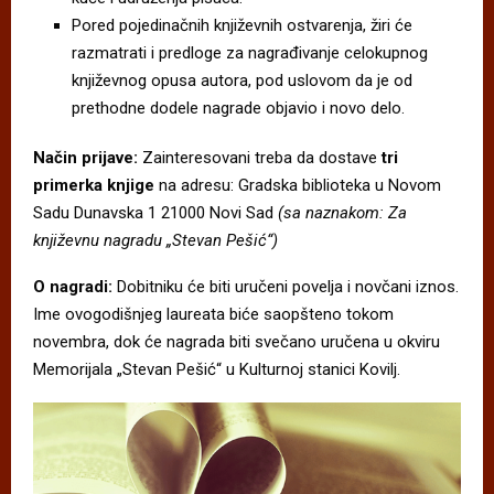
Pored pojedinačnih književnih ostvarenja, žiri će
razmatrati i predloge za nagrađivanje celokupnog
književnog opusa autora, pod uslovom da je od
prethodne dodele nagrade objavio i novo delo.
Način prijave:
Zainteresovani treba da dostave
tri
primerka knjige
na adresu: Gradska biblioteka u Novom
Sadu Dunavska 1 21000 Novi Sad
(sa naznakom: Za
književnu nagradu „Stevan Pešić“)
O nagradi:
Dobitniku će biti uručeni povelja i novčani iznos.
Ime ovogodišnjeg laureata biće saopšteno tokom
novembra, dok će nagrada biti svečano uručena u okviru
Memorijala „Stevan Pešić“ u Kulturnoj stanici Kovilj.