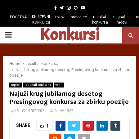
Facebook
Twitter
Instagram
Pinterest
Youtube
KNJIŽEVNI
rezultati
nagrađeni
POČETNA
rokovi
radionice
r
KONKURSI
konkursa
radovi
Konkursi
PRIMARY
regiona
MENU
Home
rezultati konkursa
Najuži krug jubilarnog desetog Presingovog konkursa za zbirku
poezije
region
rezultati konkursa
vesti
Najuži krug jubilarnog desetog
Presingovog konkursa za zbirku poezije
by
KR
16/07/2024
0
1927
SHARE
1