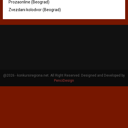
Prozaonline (Beograd)
Zvezdani kolodvor (Beograd)
@2026 - konkursiregiona.net. All Right Reserved. Designed and Developed by
PenciDesign