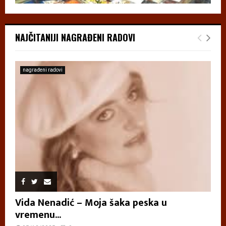
NAJČITANIJI NAGRAĐENI RADOVI
nagrađeni radovi
Vida Nenadić – Moja šaka peska u
vremenu...