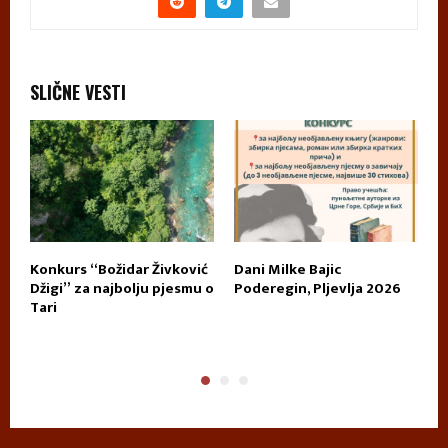
SLIČNE VESTI
Konkurs “Božidar Živković
Dani Milke Bajic
U
E
Džigi” za najbolju pjesmu o
Poderegin, Pljevlja 2026
k
Tari
n
p