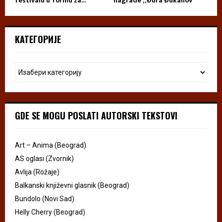
festivalu u Torinu za...
nagrade „Đura Đukanov“
КАТЕГОРИЈЕ
GDE SE MOGU POSLATI AUTORSKI TEKSTOVI
Art – Anima (Beograd)
AS oglasi (Zvornik)
Avlija (Rožaje)
Balkanski književni glasnik (Beograd)
Bundolo (Novi Sad)
Helly Cherry (Beograd)