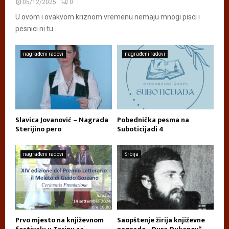
05/12/2025
0
U ovom i ovakvom kriznom vremenu nemaju mnogi pisci i
pesnici ni tu...
nagrađeni radovi
nagrađeni radovi
Slavica Jovanović – Nagrada
Pobednička pesma na
Sterijino pero
Suboticijadi 4
nagrađeni radovi
Srbija
Prvo mjesto na književnom
Saopštenje žirija književne