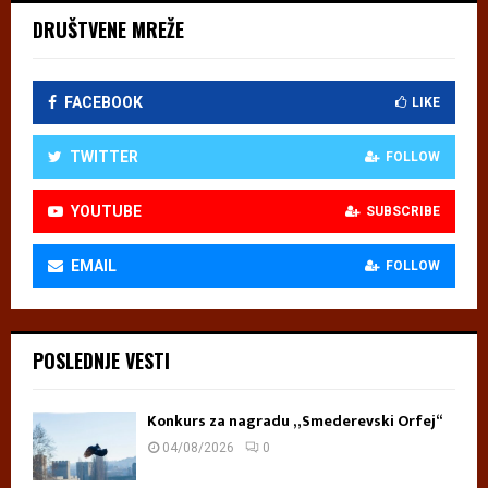
DRUŠTVENE MREŽE
FACEBOOK
LIKE
TWITTER
FOLLOW
YOUTUBE
SUBSCRIBE
EMAIL
FOLLOW
POSLEDNJE VESTI
Konkurs za nagradu „Smederevski Orfej“
04/08/2026
0