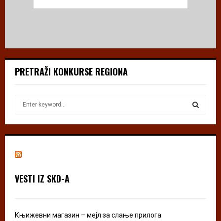
PRETRAŽI KONKURSE REGIONA
S
e
a
S
r
c
E
h
f
A
o
VESTI IZ SKD-A
r
R
:
C
Књижевни магазин – мејл за слање прилога