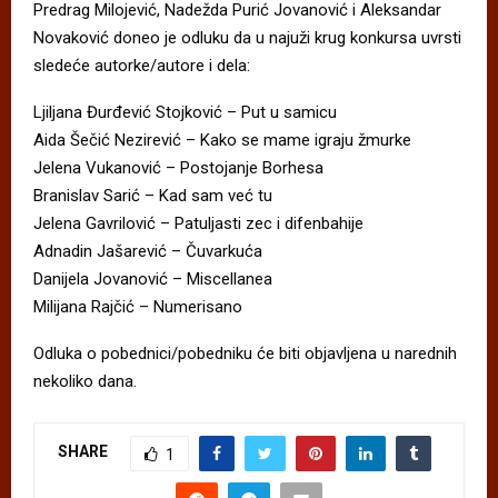
Predrag Milojević, Nadežda Purić Jovanović i Aleksandar
Novaković doneo je odluku da u najuži krug konkursa uvrsti
sledeće autorke/autore i dela:
Ljiljana Đurđević Stojković – Put u samicu
Aida Šečić Nezirević – Kako se mame igraju žmurke
Jelena Vukanović – Postojanje Borhesa
Branislav Sarić – Kad sam već tu
Jelena Gavrilović – Patuljasti zec i difenbahije
Adnadin Jašarević – Čuvarkuća
Danijela Jovanović – Miscellanea
Milijana Rajčić – Numerisano
Odluka o pobednici/pobedniku će biti objavljena u narednih
nekoliko dana.
SHARE
1