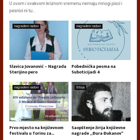
U ovom i ovakvom kriznom vremenu nemaju mnogi pisci i
pesnici ni tu...
nagrađeni radovi
nagrađeni radovi
Slavica Jovanović – Nagrada
Pobednička pesma na
Sterijino pero
Suboticijadi 4
nagrađeni radovi
Srbija
Prvo mjesto na književnom
Saopštenje žirija književne
festivalu u Torinu za...
nagrade „Đura Đukanov“