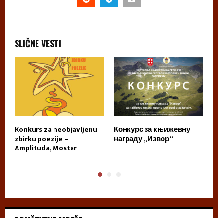
SLIČNE VESTI
Konkurs za neobjavljenu
Конкурс за књижевну
L
zbirku poezije –
награду „Извор“
M
Amplituda, Mostar