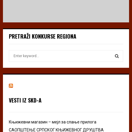
PRETRAŽI KONKURSE REGIONA
S
e
a
S
r
c
E
h
f
A
o
VESTI IZ SKD-A
r
R
:
C
Књижевни магазин – мејл за слање прилога
H
САОПШТЕЊЕ СРПСКОГ КЊИЖЕВНОГ ДРУШТВА