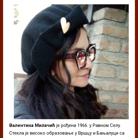
Валентина Милачић
је рођена 1966. у Равном Селу.
Стекла је високо образовање у Вршцу и Бањалуци са