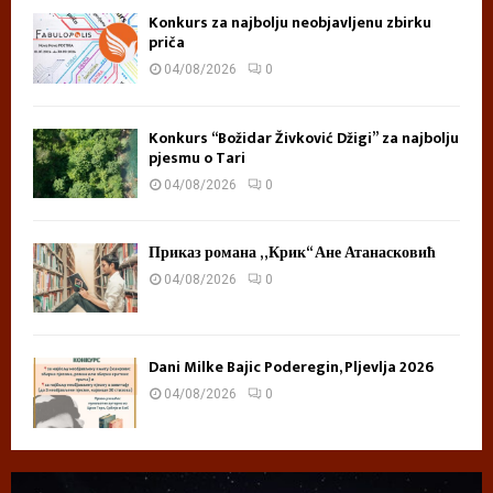
Konkurs za najbolju neobjavljenu zbirku
priča
04/08/2026
0
Konkurs “Božidar Živković Džigi” za najbolju
pjesmu o Tari
04/08/2026
0
Приказ романа „Крик“ Ане Атанасковић
04/08/2026
0
Dani Milke Bajic Poderegin, Pljevlja 2026
04/08/2026
0