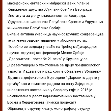
македонски, енглески и мађарски језик. Члан је
Књижевног друштва „Сунчани брег“ из Београда,
Института за дечју књижевност из Београда,
Удружења књижевника Републике Српске и Удружења
књижевника Републике Србије.
Била је активна учесница научностручних конференција
те су њени радови уврштени у зборнике истих.
Посебно се издваја учешће на Трећој међународној
научно-стручној конференцији Менсе Србије
„Даровитост –потребе 21 века“ у Крушевцу са
„Презентацијом о текстовима за дјецу предшколског
узраста. Издваја се и рад који је објављен у Зборнику
Друштва дефектолога Војводине “ Даровито дијете у
вртићу“ као и тематски радови на сајту Заједнице
иновативних наставника у Сарајеву гдје је 2016 је
номинована у десет најиновативнијих наставника у
Босни и Херцеговини. (тимски пројекат)
Објавила је стручну књигу, монографску студију