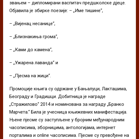
звањем – дипломирани васпитач предшколске дјеце.
Објавила је збирке поезије: – „Име тишине“,
– „Вијенац несанице“,
– „Близнакиња грома“,
– „Ками до камена“,
– „Ужарена лаванда“ и
– „Пјесма на жици“.
Промоције књига су одржане у Бањалуци, Лакташима,
Београду и Градишци. Добитница је награде
„Стражилово“ 2014 и номинована за награду „Бранко
Марчета.“ Била је учесница књижевних манифестација.
Њене пјесме су заступљене у бројним међународним
часописима, зборницима, антологијама, интернет
порталима и online часописима. Пјесме су превођене на