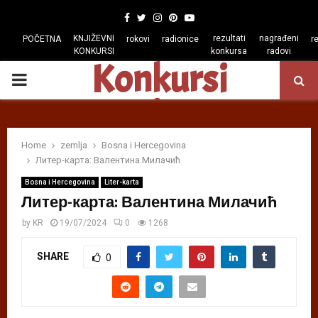
Facebook
Twitter
Instagram
Pinterest
Youtube
KNJIŽEVNI
rezultati
nagrađeni
POČETNA
rokovi
radionice
r
KONKURSI
konkursa
radovi
Konkursi
PRIMARY
regiona
MENU
Home
zemlja
Bosna i Hercegovina
Литер-карта: Валентина Милачић
Bosna i Hercegovina
Liter-karta
Литер-карта: Валентина Милачић
by
KR
19/07/2024
0
1268
SHARE
0