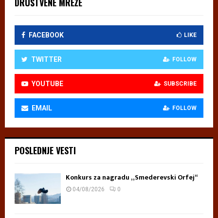
DRUŠTVENE MREŽE
FACEBOOK
LIKE
TWITTER
FOLLOW
YOUTUBE
SUBSCRIBE
EMAIL
FOLLOW
POSLEDNJE VESTI
Konkurs za nagradu „Smederevski Orfej“
04/08/2026
0