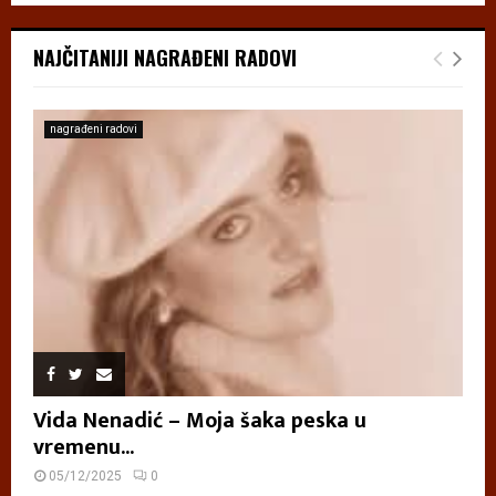
NAJČITANIJI NAGRAĐENI RADOVI
nagrađeni radovi
Vida Nenadić – Moja šaka peska u
vremenu...
05/12/2025
0