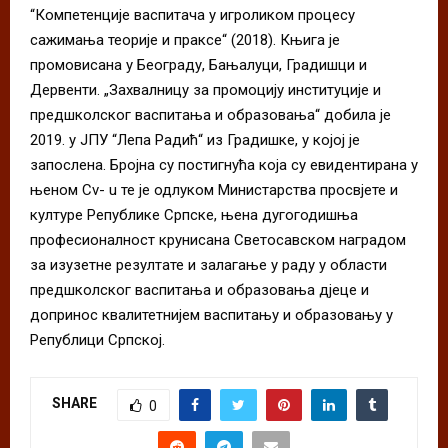
“Компетенције васпитача у игроликом процесу
сажимања теорије и праксе“ (2018). Књига је
промовисана у Београду, Бањалуци, Градишци и
Дервенти. „Захвалницу за промоцију институције и
предшколског васпитања и образовања“ добила је
2019. у ЈПУ “Лепа Радић“ из Градишке, у којој је
запослена. Бројна су постигнућа која су евидентирана у
њеном Cv- u те је одлуком Министарства просвјете и
културе Републике Српске, њена дугогодишња
професионалност крунисана Светосавском наградом
за изузетне резултате и залагање у раду у области
предшколског васпитања и образовања дјеце и
допринос квалитетнијем васпитању и образовању у
Републици Српској.
SHARE
0