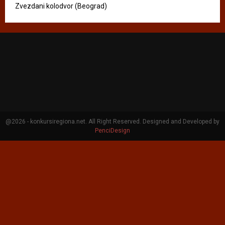
Zvezdani kolodvor (Beograd)
@2026 - konkursiregiona.net. All Right Reserved. Designed and Developed by
PenciDesign