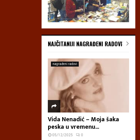
NAJČITANIJI NAGRAĐENI RADOVI
nagrađeni radovi
Vida Nenadić – Moja šaka
peska u vremenu...
05/12/2025
0