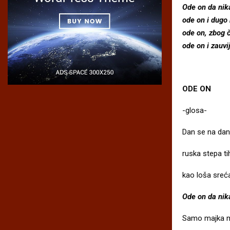
Ode on da nika
ode on i dugo
ode on, zbog 
ode on i zauvij
ODE ON
-glosa-
Dan se na dan 
ruska stepa ti
kao loša sreća
Ode on da nika
Samo majka mo