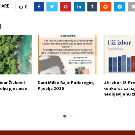
HARE
0
I
dar Živković
Dani Milke Bajic Poderegin,
Uži izbor 12. P
bolju pjesmu o
Pljevlja 2026
konkursa za na
neobjavljenu z