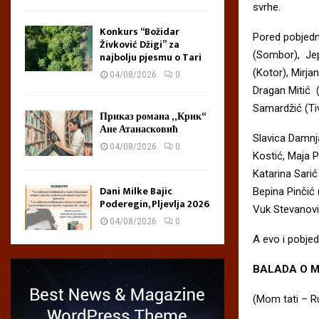
svrhe.
Konkurs “Božidar
Pored pobjedni
Živković Džigi” za
(Sombor), Jep
najbolju pjesmu o Tari
(Kotor), Mirja
04/08/2026
0
Dragan Mitić (
Samardžić (Ti
Приказ романа „Крик“
Ане Атанасковић
Slavica Damnj
04/08/2026
0
Kostić, Maja 
Katarina Sarić 
Dani Milke Bajic
Bepina Pinčić
Poderegin, Pljevlja 2026
Vuk Stevanovi
04/08/2026
0
A evo i pobje
BALADA O ML
(Mom tati – R