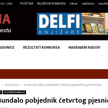
 in / Join
POČETNA
KNJIŽEVNI KONKURSI
rokovi
radionice
rezulta
NA
mestu
ADIONICE
REZULTATI KONKURSA
NAGRAĐENI RADOVI
Crna Gora
Jovan Bundalo pobjednik četvrtog pjesničkog konkursa
n
rezultati konkursa
Bundalo pobjednik četvrtog pjesn