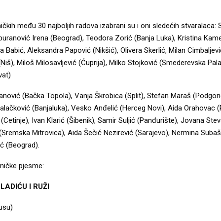
čkih među 30 najboljih radova izabrani su i oni sledećih stvaralaca: S
uranović Irena (Beograd), Teodora Zorić (Banja Luka), Kristina Kam
na Babić, Aleksandra Papović (Nikšić), Olivera Skerlić, Milan Cimbaljevi
Niš), Miloš Milosavljević (Ćuprija), Milko Stojković (Smederevska Pal
vat)
anović (Bačka Topola), Vanja Škrobica (Split), Stefan Maraš (Podgori
Palačković (Banjaluka), Vesko Anđelić (Herceg Novi), Aida Orahovac (
(Cetinje), Ivan Klarić (Šibenik), Samir Suljić (Panđurište), Jovana Stevo
 (Sremska Mitrovica), Aida Šečić Nezirević (Sarajevo), Nermina Subaši
ć (Beograd).
dničke pjesme:
ADIĆU I RUŽI
usu)