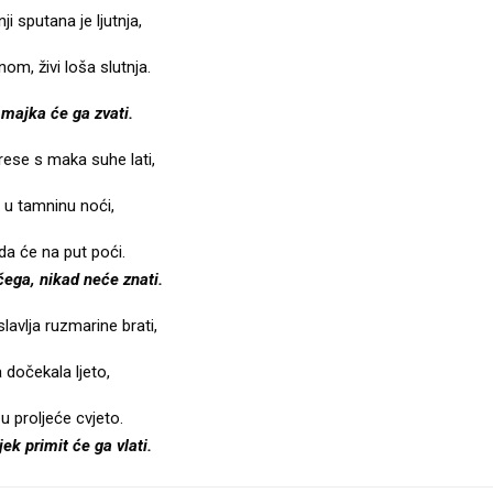
ji sputana je ljutnja,
om, živi loša slutnja.
 majka će ga zvati.
rese s maka suhe lati,
o u tamninu noći,
da će na put poći.
čega, nikad neće znati.
lavlja ruzmarine brati,
 dočekala ljeto,
u proljeće cvjeto.
jek primit će ga vlati.