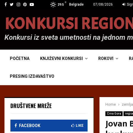
C
Facebook
Twitter
Instagram
Pinterest
Youtube
Belgrade
07/08/2026
Sign
29.5
KONKURSI REGIO
Konkursi iz sveta umetnosti na jednom 
POČETNA
KNJIŽEVNI KONKURSI
ROKOVI
R
PRESING IZDAVAŠTVO
DRUŠTVENE MREŽE
Home
zemlja
Crna Gora
regio
Jovan 
FACEBOOK
LIKE