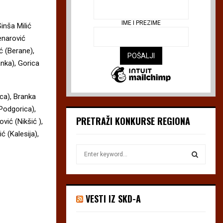
IME I PREZIME
inša Milić
enarović
ć (Berane),
anka), Gorica
ca), Branka
Podgorica),
PRETRAŽI KONKURSE REGIONA
vić (Nikšić ),
ć (Kalesija),
S
e
a
S
r
c
E
VESTI IZ SKD-A
h
f
A
o