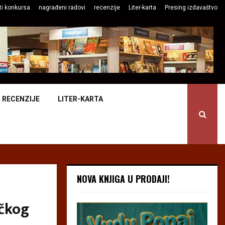
ti konkursa
nagrađeni radovi
recenzije
Liter-karta
Presing izdavaštvo
RECENZIJE
LITER-KARTA
NOVA KNJIGA U PRODAJI!
ičkog