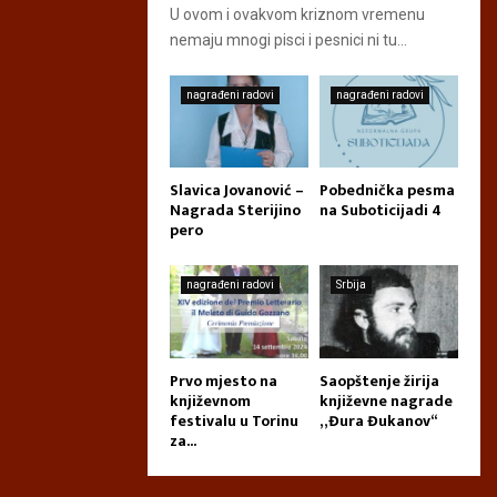
U ovom i ovakvom kriznom vremenu
nemaju mnogi pisci i pesnici ni tu...
nagrađeni radovi
nagrađeni radovi
Slavica Jovanović –
Pobednička pesma
Nagrada Sterijino
na Suboticijadi 4
pero
nagrađeni radovi
Srbija
Prvo mjesto na
Saopštenje žirija
književnom
književne nagrade
festivalu u Torinu
„Đura Đukanov“
za...