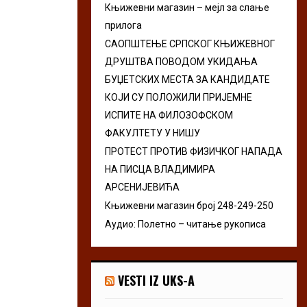
Књижевни магазин – мејл за слање
r
R
прилога
:
C
САОПШТЕЊЕ СРПСКОГ КЊИЖЕВНОГ
ДРУШТВА ПОВОДОМ УКИДАЊА
H
БУЏЕТСКИХ МЕСТА ЗА КАНДИДАТЕ
КОЈИ СУ ПОЛОЖИЛИ ПРИЈЕМНЕ
ИСПИТЕ НА ФИЛОЗОФСКОМ
ФАКУЛТЕТУ У НИШУ
ПРОТЕСТ ПРОТИВ ФИЗИЧКОГ НАПАДА
НА ПИСЦА ВЛАДИМИРА
АРСЕНИЈЕВИЋА
Књижевни магазин број 248-249-250
Аудио: Полетно – читање рукописа
VESTI IZ UKS-A