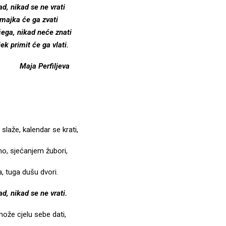
d, nikad se ne vrati
 majka će ga zvati
čega, nikad neće znati
ek primit će ga vlati.
Maja Perfiljeva
slaže, kalendar se krati,
ho, sjećanjem žubori,
, tuga dušu dvori.
d, nikad se ne vrati.
že cjelu sebe dati,