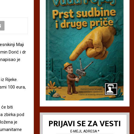
snikinji Maji
smin Dorić i dr
 napisao je
iz Rijeke.
smi 100 eura,
će biti
a zbirka pod
PRIJAVI SE ZA VESTI
ložena je
humanitarne
E-MEJL ADRESA
*