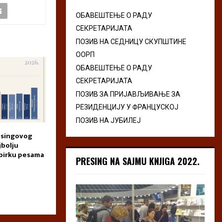
ОБАВЕШТЕЊЕ О РАДУ
СЕКРЕТАРИЈАТА
ПОЗИВ НА СЕДНИЦУ СКУПШТИНЕ
ООРП
ОБАВЕШТЕЊЕ О РАДУ
СЕКРЕТАРИЈАТА
ПОЗИВ ЗА ПРИЈАВЉИВАЊЕ ЗА
РЕЗИДЕНЦИЈУ У ФРАНЦУСКОЈ
ПОЗИВ НА ЈУБИЛЕЈ
resingovog
Konkurs za neobjavljenu
Poziv za slanje 
jbolju
zbirku poezije – Amplituda,
humorističkom li
birku pesama
Mostar
Međunarodni zb
PRESING NA SAJMU KNJIGA 2022.
humoreski