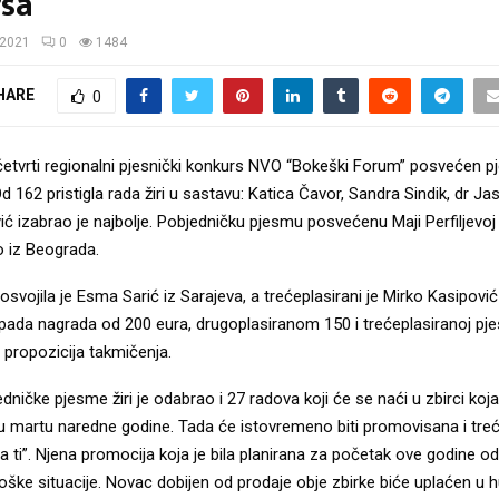
sa
/2021
0
1484
HARE
0
četvrti regionalni pjesnički konkurs NVO “Bokeški Forum” posvećen pje
 Od 162 pristigla rada žiri u sastavu: Katica Čavor, Sandra Sindik, dr Ja
ić izabrao je najbolje. Pobjedničku pjesmu posvećenu Maji Perfiljevoj
 iz Beograda.
svojila je Esma Sarić iz Sarajeva, a trećeplasirani je Mirko Kasipović 
ipada nagrada od 200 eura, drugoplasiranom 150 i trećeplasiranoj pje
 propozicija takmičenja.
edničke pjesme žiri je odabrao i 27 radova koji će se naći u zbirci koja 
 martu naredne godine. Tada će istovremeno biti promovisana i treć
 ti”. Njena promocija koja je bila planirana za početak ove godine od
oške situacije. Novac dobijen od prodaje obje zbirke biće uplaćen u 