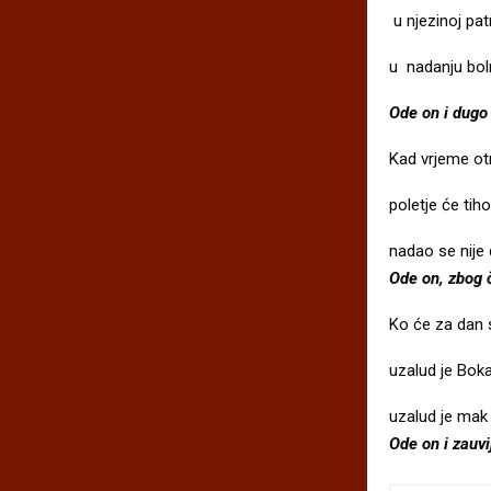
u njezinoj patn
u nadanju boln
Ode on i dugo
Kad vrjeme ot
poletje će tih
nadao se nije 
Ode on, zbog 
Ko će za dan s
uzalud je Boka
uzalud je mak 
Ode on i zauvi