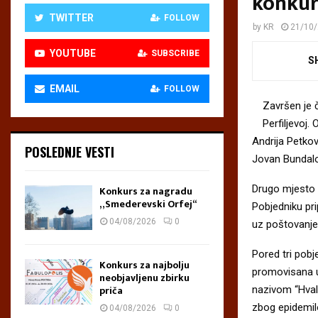
konkur
TWITTER
FOLLOW
by
KR
21/10
YOUTUBE
SUBSCRIBE
S
EMAIL
FOLLOW
Završen je 
Perfiljevoj.
Andrija Petkov
POSLEDNJE VESTI
Jovan Bundalo
Drugo mjesto o
Konkurs za nagradu
„Smederevski Orfej“
Pobjedniku pr
04/08/2026
0
uz poštovanje
Pored tri pobj
Konkurs za najbolju
promovisana u
neobjavljenu zbirku
priča
nazivom “Hvala
zbog epidemil
04/08/2026
0