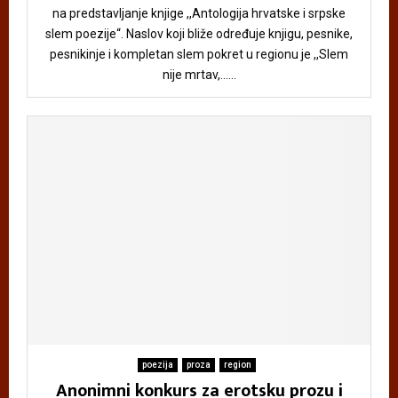
na predstavljanje knjige ,,Antologija hrvatske i srpske
slem poezije“. Naslov koji bliže određuje knjigu, pesnike,
pesnikinje i kompletan slem pokret u regionu je ,,Slem
nije mrtav,......
poezija
proza
region
Anonimni konkurs za erotsku prozu i