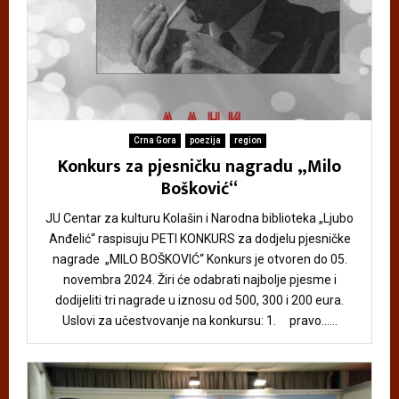
Crna Gora
poezija
region
Konkurs za pjesničku nagradu „Milo
Bošković“
JU Centar za kulturu Kolašin i Narodna biblioteka „Ljubo
Anđelić“ raspisuju PETI KONKURS za dodjelu pjesničke
nagrade „MILO BOŠKOVIĆ“ Konkurs je otvoren do 05.
novembra 2024. Žiri će odabrati najbolje pjesme i
dodijeliti tri nagrade u iznosu od 500, 300 i 200 eura.
Uslovi za učestvovanje na konkursu: 1. pravo......