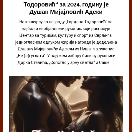
Тодоровић“ за 2024. годину је
Душан Мијајловић Адски
На конкурсу за награду „Гордана Тодоровић“ за
најбољи необјављени рукопис, који расписује
Центар за туризам, културу и спорт из Сврљига,
једногласном одлуком жирија награда је додељена
Душану Мијајловићу Адском из Ниша , за рукопис
„Не (о)гуглати“. У најужем избору били су рукописи
Дарка Стевића, „Сопство у зрну светла“ и Саше......