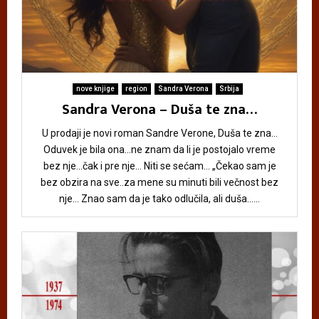
nove knjige
region
Sandra Verona
Srbija
Sandra Verona – Duša te zna…
U prodaji je novi roman Sandre Verone, Duša te zna…
Oduvek je bila ona…ne znam da li je postojalo vreme
bez nje…čak i pre nje… Niti se sećam… „Čekao sam je
bez obzira na sve..za mene su minuti bili večnost bez
nje… Znao sam da je tako odlučila, ali duša......