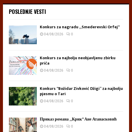
POSLEDNJE VESTI
Konkurs za nagradu „Smederevski Orfej“
04/08/2026
0
Konkurs za najbolju neobjavljenu zbirku
priča
04/08/2026
0
Konkurs “Božidar Živković Džigi” za najbolju
pjesmu o Tari
04/08/2026
0
Приказ романа „Крик“ Ане Атанасковић
04/08/2026
0