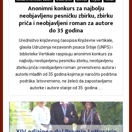
Anonimni konkurs za najbolju
neobjavljenu pesničku zbirku, zbirku
priča i neobjavljeni roman za autore
do 35 godina
Uredništvo književnog časopisa Književne vertikale,
glasila Udruženja nezavisnih pisaca Srbije (UNPS) i
biblioteke Vertikale raspisuju anonimni konkurs za
najbolju neobjavljenu pesničku zbirku, neobjavljenu
zbirku priča i neobjavljeni roman prvenstveno autora i
autorki mlađih od 35 godina kojima je naročito podrbna
podrška. Istovremeno, ne želeći da zapostavljamo
autorke i autore starije od 35. godina......