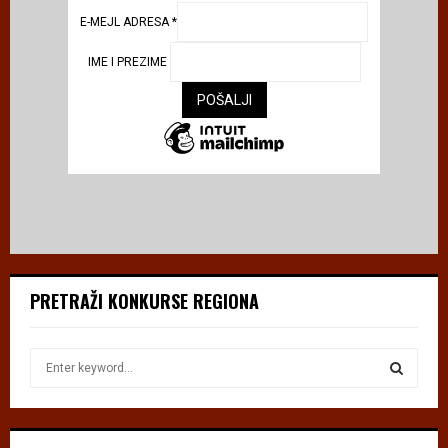
E-MEJL ADRESA
*
IME I PREZIME
PRETRAŽI KONKURSE REGIONA
S
e
a
S
r
c
E