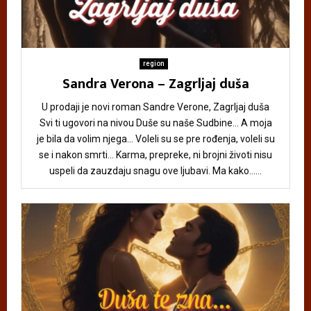
region
Sandra Verona – Zagrljaj duša
U prodaji je novi roman Sandre Verone, Zagrljaj duša
Svi ti ugovori na nivou Duše su naše Sudbine… A moja
je bila da volim njega… Voleli su se pre rođenja, voleli su
se i nakon smrti… Karma, prepreke, ni brojni životi nisu
uspeli da zauzdaju snagu ove ljubavi. Ma kako......