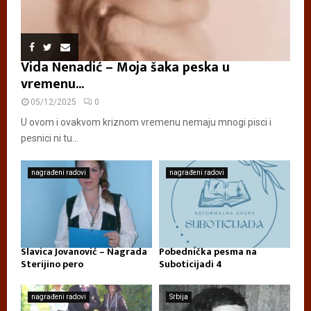
Vida Nenadić – Moja šaka peska u
vremenu...
05/12/2025
0
U ovom i ovakvom kriznom vremenu nemaju mnogi pisci i
pesnici ni tu...
nagrađeni radovi
nagrađeni radovi
Slavica Jovanović – Nagrada
Pobednička pesma na
Sterijino pero
Suboticijadi 4
nagrađeni radovi
Srbija