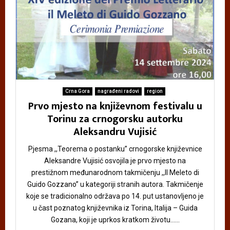
Crna Gora
nagrađeni radovi
region
Prvo mjesto na književnom festivalu u
Torinu za crnogorsku autorku
Aleksandru Vujisić
Pjesma ,,Teorema o postanku” crnogorske književnice
Aleksandre Vujisić osvojila je prvo mjesto na
prestižnom međunarodnom takmičenju ,,Il Meleto di
Guido Gozzano” u kategoriji stranih autora. Takmičenje
koje se tradicionalno održava po 14. put ustanovljeno je
u čast poznatog književnika iz Torina, Italija – Guida
Gozana, koji je uprkos kratkom životu......