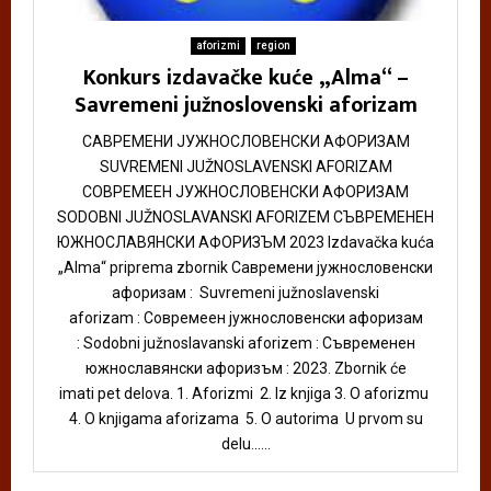
aforizmi
region
Konkurs izdavačke kuće „Alma“ –
Savremeni južnoslovenski aforizam
САВРЕМЕНИ ЈУЖНОСЛОВЕНСКИ АФОРИЗАМ
SUVREMENI JUŽNOSLAVENSKI AFORIZAM
СОВРЕМЕЕН ЈУЖНОСЛОВЕНСКИ АФОРИЗАМ
SODOBNI JUŽNOSLAVANSKI AFORIZEM СЪВРЕМЕНЕН
ЮЖНОСЛАВЯНСКИ АФОРИЗЪМ 2023 Izdavačka kuća
„Alma“ priprema zbornik Савремени jужнословенски
афоризам : Suvremeni južnoslavenski
aforizam : Совремеен јужнословенски афоризам
: Sodobni južnoslavanski aforizem : Съвременен
южнославянски афоризъм : 2023. Zbornik će
imati pet delova. 1. Aforizmi 2. Iz knjiga 3. O aforizmu
4. O knjigama aforizama 5. O autorima U prvom su
delu......