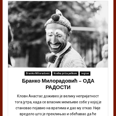
Branko Miloradović
Kratka priča petkom
region
Бранко Милорадовић – ОДА
РАДОСТИ
Кловн Анастас доживео је велику непријатност
тога јутра, када се власник мемљиве собе у којој је
становао појавио на вратима и дао му отказ. Није
вредело што је преклињао и обећавао да ће