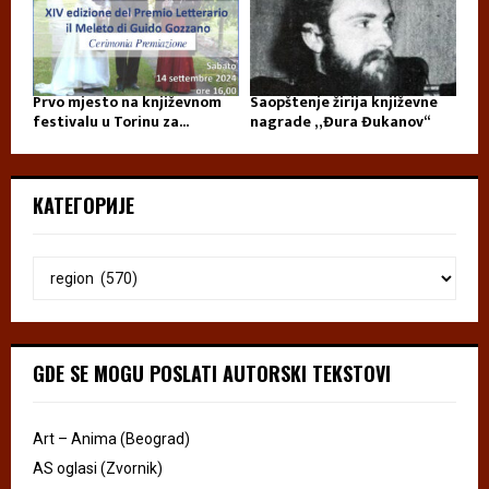
Prvo mjesto na književnom
Saopštenje žirija književne
festivalu u Torinu za...
nagrade „Đura Đukanov“
КАТЕГОРИЈЕ
GDE SE MOGU POSLATI AUTORSKI TEKSTOVI
Art – Anima (Beograd)
AS oglasi (Zvornik)