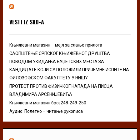
h
f
A
o
VESTI IZ SKD-A
r
R
:
C
Књижевни магазин – мејл за слање прилога
H
САОПШТЕЊЕ СРПСКОГ КЊИЖЕВНОГ ДРУШТВА
ПОВОДОМ УКИДАЊА БУЏЕТСКИХ МЕСТА ЗА
КАНДИДАТЕ КОЈИ СУ ПОЛОЖИЛИ ПРИЈЕМНЕ ИСПИТЕ НА
ФИЛОЗОФСКОМ ФАКУЛТЕТУ У НИШУ
ПРОТЕСТ ПРОТИВ ФИЗИЧКОГ НАПАДА НА ПИСЦА
ВЛАДИМИРА АРСЕНИЈЕВИЋА
Књижевни магазин број 248-249-250
Аудио: Полетно – читање рукописа