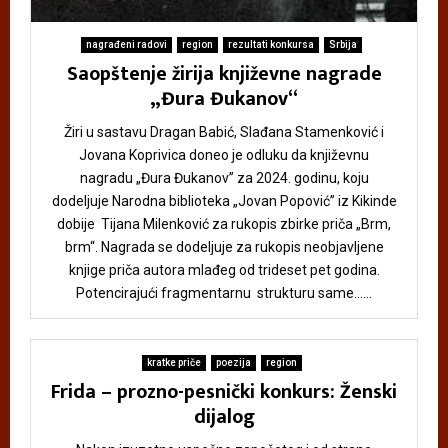
nagrađeni radovi
region
rezultati konkursa
Srbija
Saopštenje žirija književne nagrade
„Đura Đukanov“
Žiri u sastavu Dragan Babić, Slađana Stamenković i
Jovana Koprivica doneo je odluku da književnu
nagradu „Đura Đukanov” za 2024. godinu, koju
dodeljuje Narodna biblioteka „Jovan Popović” iz Kikinde
dobije Tijana Milenković za rukopis zbirke priča „Brm,
brm“. Nagrada se dodeljuje za rukopis neobjavljene
knjige priča autora mlađeg od trideset pet godina.
Potencirajući fragmentarnu strukturu same......
kratke priče
poezija
region
Frida – prozno-pesnički konkurs: Ženski
dijalog