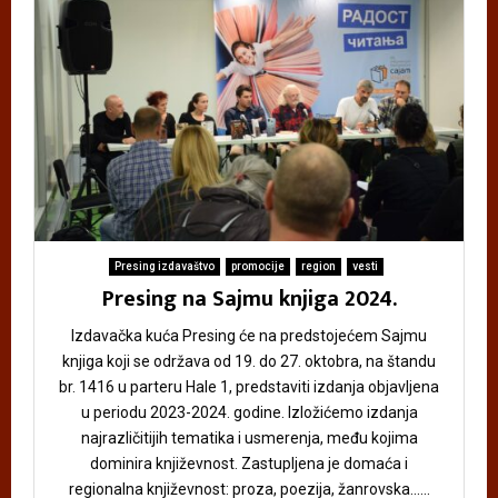
Presing izdavaštvo
promocije
region
vesti
Presing na Sajmu knjiga 2024.
Izdavačka kuća Presing će na predstojećem Sajmu
knjiga koji se održava od 19. do 27. oktobra, na štandu
br. 1416 u parteru Hale 1, predstaviti izdanja objavljena
u periodu 2023-2024. godine. Izložićemo izdanja
najrazličitijih tematika i usmerenja, među kojima
dominira književnost. Zastupljena je domaća i
regionalna književnost: proza, poezija, žanrovska......