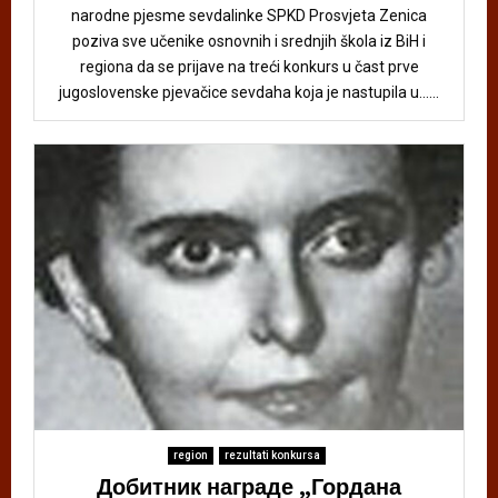
z
narodne pjesme sevdalinke SPKD Prosvjeta Zenica
b
poziva sve učenike osnovnih i srednjih škola iz BiH i
i
regiona da se prijave na treći konkurs u čast prve
r
jugoslovenske pjevačice sevdaha koja je nastupila u......
k
u
p
e
s
a
m
a
region
rezultati konkursa
Добитник награде „Гордана