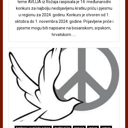
teme AVLIJA iz Rožaja raspisala je 14. međunarodni
konkurs za najbolju neobjavljenu kratku priču i pjesmu
u regionu za 2024. godinu. Konkurs je otvoren od 1.
oktobra do 1. novembra 2024. godine. Prijavljene priče i
pjesme mogu biti napisane na bosanskom, srpskom,
hrvatskom......
konkursi za mlade autore
kratke priče
poezija
region
roman