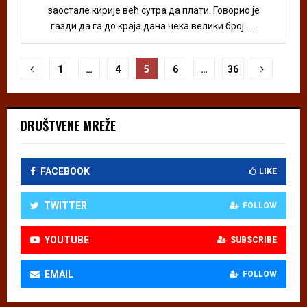
заостале кирије већ сутра да плати. Говорио је
газди да га до краја дана чека велики број......
Пагинација
1
…
4
5
6
…
36
чланака
DRUŠTVENE MREŽE
FACEBOOK
LIKE
TWITTER
FOLLOW
YOUTUBE
SUBSCRIBE
EMAIL
FOLLOW