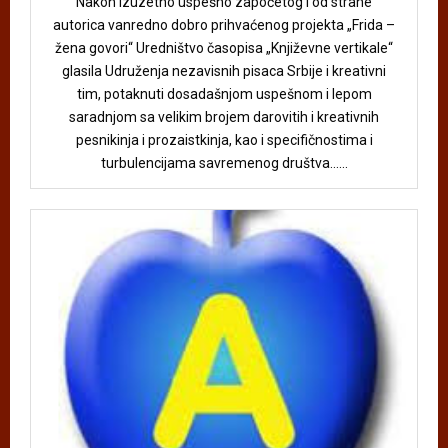
Nakon izuzetno uspešno započetog i od strane
autorica vanredno dobro prihvaćenog projekta „Frida –
žena govori“ Uredništvo časopisa „Književne vertikale“
glasila Udruženja nezavisnih pisaca Srbije i kreativni
tim, potaknuti dosadašnjom uspešnom i lepom
saradnjom sa velikim brojem darovitih i kreativnih
pesnikinja i prozaistkinja, kao i specifičnostima i
turbulencijama savremenog društva......