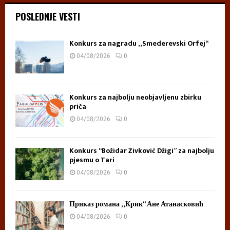
POSLEDNJE VESTI
Konkurs za nagradu „Smederevski Orfej“
04/08/2026
0
Konkurs za najbolju neobjavljenu zbirku
priča
04/08/2026
0
Konkurs “Božidar Živković Džigi” za najbolju
pjesmu o Tari
04/08/2026
0
Приказ романа „Крик“ Ане Атанасковић
04/08/2026
0