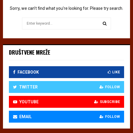
e
Sorry, we can’t find what you’re looking for. Please try search.
A
n
Search
d
for:
r
SEARCH
i
ć
a
DRUŠTVENE MREŽE
FACEBOOK
LIKE
TWITTER
FOLLOW
YOUTUBE
SUBSCRIBE
EMAIL
FOLLOW