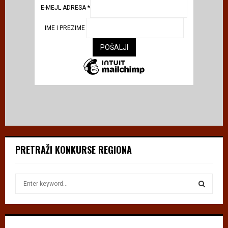
E-MEJL ADRESA
*
IME I PREZIME
PRETRAŽI KONKURSE REGIONA
S
e
a
S
r
c
E