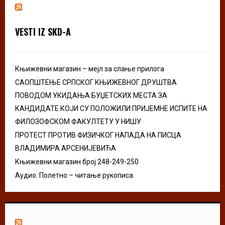
h
f
A
o
VESTI IZ SKD-A
r
R
:
C
Књижевни магазин – мејл за слање прилога
H
САОПШТЕЊЕ СРПСКОГ КЊИЖЕВНОГ ДРУШТВА
ПОВОДОМ УКИДАЊА БУЏЕТСКИХ МЕСТА ЗА
КАНДИДАТЕ КОЈИ СУ ПОЛОЖИЛИ ПРИЈЕМНЕ ИСПИТЕ НА
ФИЛОЗОФСКОМ ФАКУЛТЕТУ У НИШУ
ПРОТЕСТ ПРОТИВ ФИЗИЧКОГ НАПАДА НА ПИСЦА
ВЛАДИМИРА АРСЕНИЈЕВИЋА
Књижевни магазин број 248-249-250
Аудио: Полетно – читање рукописа