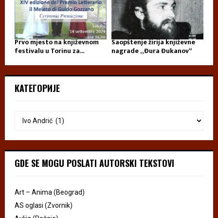
Prvo mjesto na književnom
Saopštenje žirija književne
festivalu u Torinu za...
nagrade „Đura Đukanov“
КАТЕГОРИЈЕ
GDE SE MOGU POSLATI AUTORSKI TEKSTOVI
Art – Anima (Beograd)
AS oglasi (Zvornik)