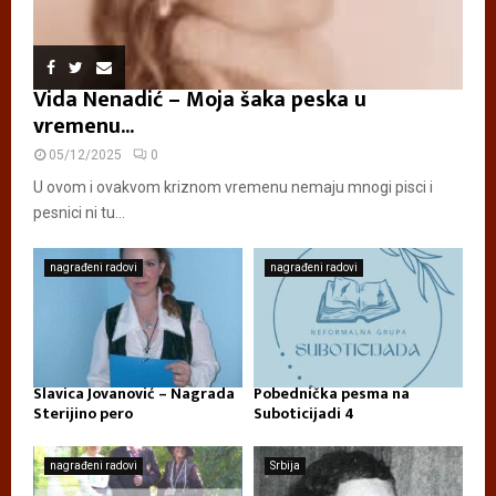
Vida Nenadić – Moja šaka peska u
vremenu...
05/12/2025
0
U ovom i ovakvom kriznom vremenu nemaju mnogi pisci i
pesnici ni tu...
nagrađeni radovi
nagrađeni radovi
Slavica Jovanović – Nagrada
Pobednička pesma na
Sterijino pero
Suboticijadi 4
nagrađeni radovi
Srbija